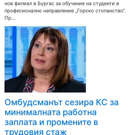
нов филиал в Бургас за обучение на студенти в
професионално направление „Горско стопанство“.
Пр…
Омбудсманът сезира КС за
минималната работна
заплата и промените в
трудовия стаж