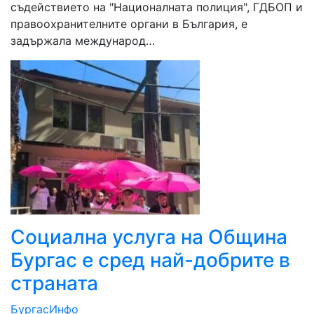
съдействието на "Националната полиция", ГДБОП и
правоохранителните органи в България, е
задържала международ…
Социална услуга на Община
Бургас е сред най-добрите в
страната
БургасИнфо