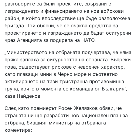
разговорите са били проектите, свързани с
изграждането и финансирането на нов войскови
район, в който впоследствие ще бъде разположена
бригада. Той обясни, че се очаква средства за
проектирането и изграждането да бъдат осигурени
чрез Агенцията за подкрепа на НАТО.
„Министерството на отбраната подчертава, че няма
пряка заплаха за сигурността на страната. Въпреки
това, съществуват рискове с невоенен характер,
като плаващи мини в Черно море и съответно
активирането на тази тристранна противоминна
група, която в момента се командва от България”,
каза Найденов.
След като премиерът Росен Желязков обяви, че
страната ни ще разработи нов национален план за
отбрана, бившият министър на отбраната
коментира: