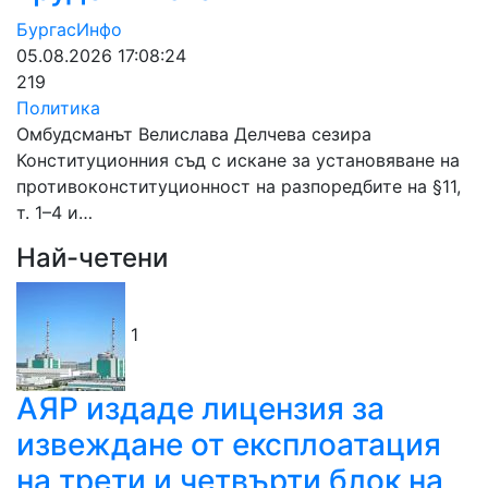
БургасИнфо
05.08.2026 17:08:24
219
Политика
Омбудсманът Велислава Делчева сезира
Конституционния съд с искане за установяване на
противоконституционност на разпоредбите на §11,
т. 1–4 и…
Най-четени
1
АЯР издаде лицензия за
извеждане от експлоатация
на трети и четвърти блок на