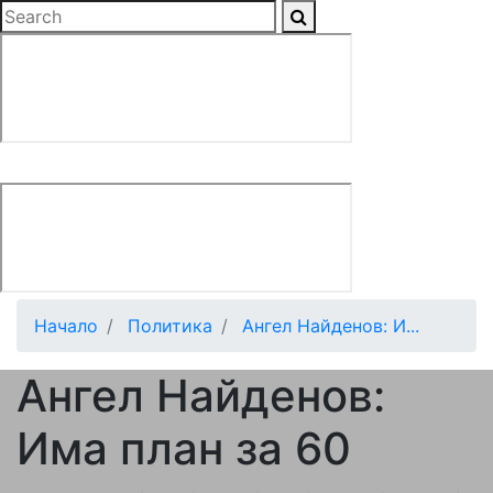
Начало
Политика
Ангел Найденов: И...
Ангел Найденов:
Има план за 60