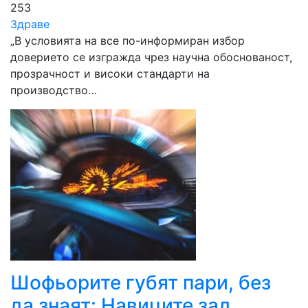
253
Здраве
„В условията на все по-информиран избор
доверието се изгражда чрез научна обоснованост,
прозрачност и високи стандарти на
производство…
Шофьорите губят пари, без
да знаят: Навиците зад