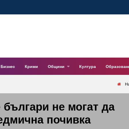
Бизнес
Крими
Общини
Култура
Образован
Н
 българи не могат да
едмична почивка