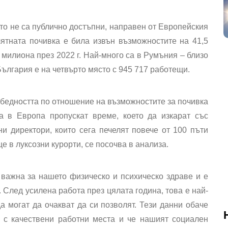
то не са публично достъпни, направен от Европейския
лятната почивка е била извън възможностите на 41,5
5 милиона през 2022 г. Най-много са в Румъния – близо
България е на четвърто място с 945 717 работещи.
 бедността по отношение на възможностите за почивка
а в Европа пропускат време, което да изкарат със
и директори, които сега печелят повече от 100 пъти
це в луксозни курорти, се посочва в анализа.
 важна за нашето физическо и психическо здраве и е
 След усилена работа през цялата година, това е най-
а могат да очакват да си позволят. Тези данни обаче
я с качествени работни места и че нашият социален