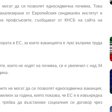
 могат да си позволят едноседмична почивка. Това
 анализирани от Европейския синдикален институт и
 на профсъюзите, съобщават от КНСБ на сайта на
хората в ЕС, за които ваканцията е лукс въпреки труда
ите, които не ходят на почивка, се е увеличил с над 34
дина.
оито не могат да си позволят едноседмична ваканция,
 милион за година, което показва, че ЕС е в извънредна
и трябва да възстанови социалния си договор чрез