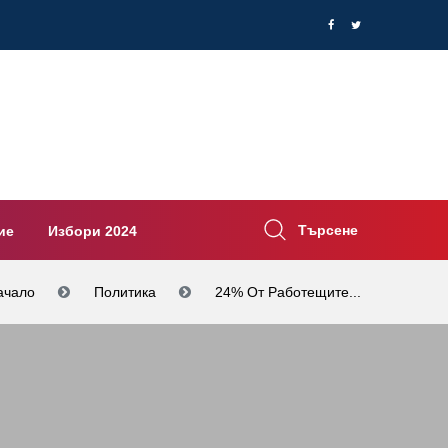
Търсене
ие
Избори 2024
ачало
Политика
24% От Работещите...