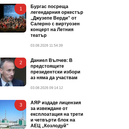
Бургас посреща
1
легендарния оркестър
„Джузепе Верди“ от
Салерно с виртуозен
концерт на Летния
театър
03.08.2026 11:54:39
Даниел Вълчев: В
2
предстоящите
президентски избори
аз няма да участвам
03.08.2026 09:14:12
АЯР издаде лицензия
3
за извеждане от
експлоатация на трети
и четвърти блок на
АЕЦ „Козлодуй“