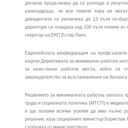
договор продължава да се разпада в резулта
изненадващо, че все повече хора не могат
дивидентите се увеличиха до 13 пъти по-бърз
директори си плащаха над 100 пъти повече от 
секретар на ЕКП Естер Линч.
Европейската конфедерация на профсъюзите 
изцяло Директивата за минимални работни запл
за качествени работни места, който се о
законодателство за възстановяване на баланса 
Решението за минималната работна заплата тр
труда и социалната политика (МТСП) е медиато
и ще положи всички усилия да има пълно ра
решение, каза социалният министър Борислав Г
съобщиха от министерството.