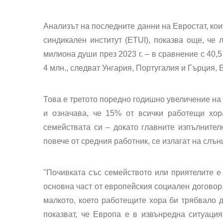
Анализът на последните данни на Евростат, кои
синдикален институт (ETUI), показва още, че 
милиона души през 2023 г. – в сравнение с 40,
4 млн., следват Унгария, Португалия и Гърция, 
Това е третото поредно годишно увеличение на
и означава, че 15% от всички работещи хор
семействата си – докато главните изпълнителн
повече от средния работник, се излагат на слън
"Почивката със семейството или приятелите е
основна част от европейския социален договор.
малкото, което работещите хора би трябвало д
показват, че Европа е в извънредна ситуаци