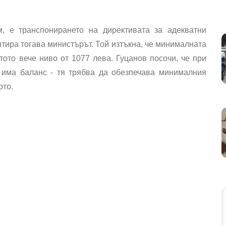
м, е транспонирането на директивата за адекватни
тира тогава министърът. Той изтъкна, че минималната
тото вече ниво от 1077 лева. Гуцанов посочи, че при
 има баланс - тя трябва да обезпечава минималния
ото.