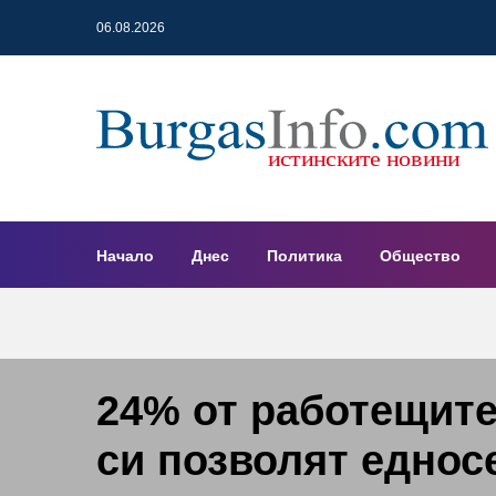
06.08.2026
Начало
Днес
Политика
Общество
24% от работещите
си позволят еднос