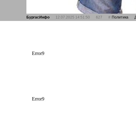
БургасИнфо
12.07.2025 14:51:50
627
Политика