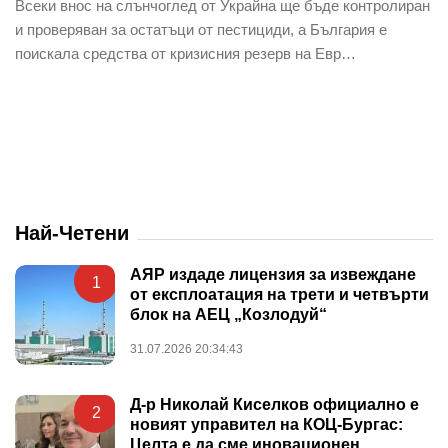
Всеки внос на слънчоглед от Украйна ще бъде контролиран
и проверяван за остатъци от пестициди, а България е
поискала средства от кризисния резерв на Евр…
Най-Четени
АЯР издаде лицензия за извеждане
1
от експлоатация на трети и четвърти
блок на АЕЦ „Козлодуй“
31.07.2026 20:34:43
Д-р Николай Киселков официално е
2
новият управител на КОЦ-Бургас:
Целта е да сме иновационен