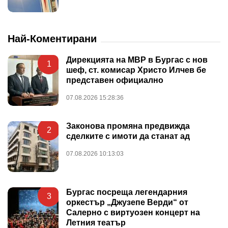
Най-Коментирани
Дирекцията на МВР в Бургас с нов
1
шеф, ст. комисар Христо Илчев бе
представен официално
07.08.2026 15:28:36
Законова промяна предвижда
2
сделките с имоти да станат ад
07.08.2026 10:13:03
Бургас посреща легендарния
3
оркестър „Джузепе Верди“ от
Салерно с виртуозен концерт на
Летния театър