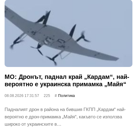
МО: Дронът, паднал край „Кардам“, най-
вероятно е украинска примамка „Майя“
08.08.2026 17:31:57
225
Политика
Падналият дрон в района на бившия ГКПП „Кардам“ най-
вероятно е дрон-примамка „Майя“, какъвто се използва
широко от украинските в…