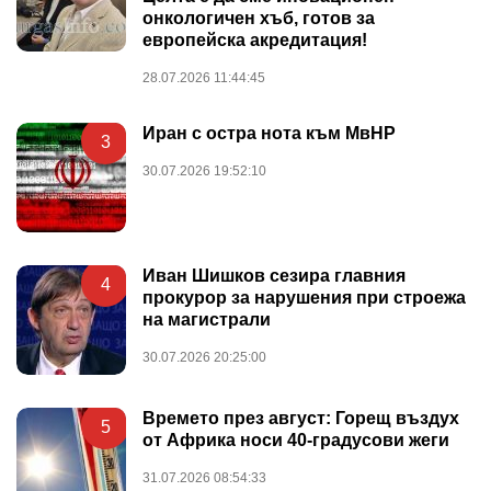
онкологичен хъб, готов за
европейска акредитация!
28.07.2026 11:44:45
Иран с остра нота към МвНР
3
30.07.2026 19:52:10
Иван Шишков сезира главния
4
прокурор за нарушения при строежа
на магистрали
30.07.2026 20:25:00
Времето през август: Горещ въздух
5
от Африка носи 40-градусови жеги
31.07.2026 08:54:33