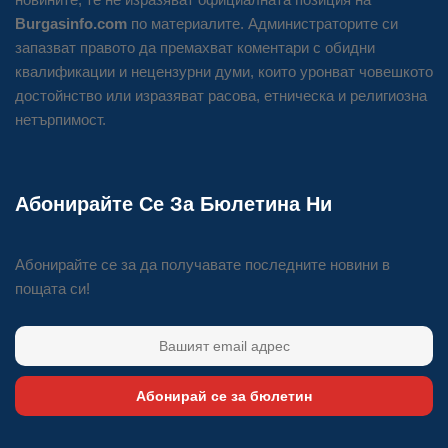
Burgasinfo.com
по материалите. Администраторите си
запазват правото да премахват коментари с обидни
квалификации и нецензурни думи, които уронват човешкото
достойнство или изразяват расова, етническа и религиозна
нетърпимост.
Абонирайте Се За Бюлетина Ни
Абонирайте се за да получавате последните новини в
пощата си!
Абонирай се за бюлетин