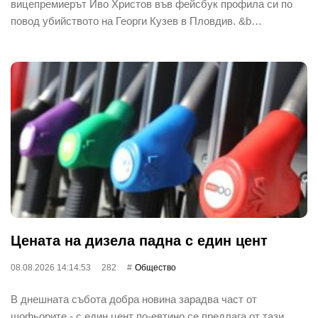
вицепремиерът Иво Христов във фейсбук профила си по
повод убийството на Георги Кузев в Пловдив. &b…
Цената на дизела падна с един цент
08.08.2026 14:14:53
282
Общество
В днешната събота добра новина зарадва част от
шофьорите - с един цент по-евтино се предлага от тази