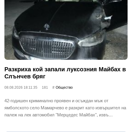
Разкриха кой запали луксозния Майбах в
Слънчев бряг
08.08.2026 18:11:35
181
Общество
42-годишен криминално проявен и осъждан мъж от
ямболското село Мамарчево е разкрит като извършител на
палеж на лек автомобил "Мерцедес Майбах", извъ…