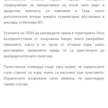
споразумение за прекратяване на огъня
през март и
продължи военната си кампания в Газа, което
допълнително влоши тежката хуманитарна обстановка в
анклава, отбелязва АП.
Усилията на ООН да разпределя храна в територията бяха
възпрепятствани от въоръжени банди, които разграбват
камионите, както и от групи от отчаяни хора, които
разтоварват провизиите преди те са пристигнали до
разпределителните пунктове.
Палестински очевидци също така казват, че израелските
сили стрелят по хора, които се насочват към пунктовете.
Израелските въоръжени сили заявиха, че разследват
такива случаи.