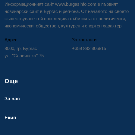
Информационният сайт www.burgasinfo.com е първият
новинарски сайт в Бургас и региона. От началото на своето
съществуване той проследява събитията от политически,
икономически, обществен, културен и спортен характер.
Адрес
За контакти
8000, гр. Бургас
+359 882 906815
ул. "Славянска" 75
Още
За нас
Екип