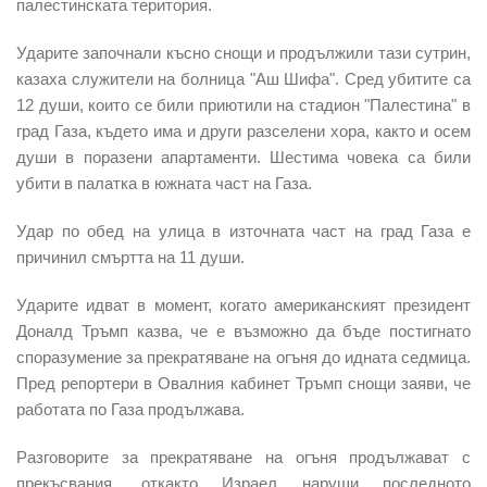
палестинската територия.
Ударите започнали
късно снощи
и продължили тази сутрин,
казаха служители на болница "Аш Шифа". Сред убитите са
12 души, които се били приютили на стадион "Палестина" в
град Газа, където има и други разселени хора, както и осем
души в поразени апартаменти. Шестима човека са били
убити в палатка в южната част на Газа.
Удар по обед на улица в източната част на град Газа е
причинил смъртта на 11 души.
Ударите идват в момент, когато американският президент
Доналд Тръмп казва, че е
възможно да бъде постигнато
споразумение за прекратяване на огъня
до идната седмица.
Пред репортери в Овалния кабинет Тръмп снощи заяви, че
работата по Газа продължава.
Разговорите за прекратяване на огъня продължават с
прекъсвания, откакто
Израел наруши последното