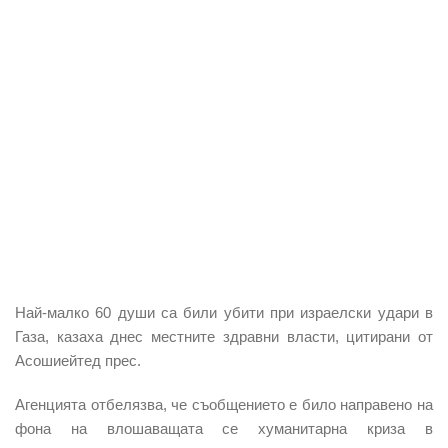
Най-малко 60 души са били убити
при израелски удари в
Газа, казаха днес
местните здравни власти,
цитирани от
Асошиейтед прес.
Агенцията отбелязва, че съобщението е било направено
на
фона на влошаващата се хуманитарна криза
в