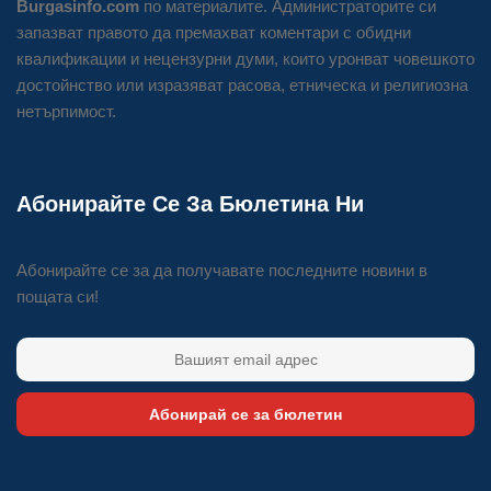
Burgasinfo.com
по материалите. Администраторите си
запазват правото да премахват коментари с обидни
квалификации и нецензурни думи, които уронват човешкото
достойнство или изразяват расова, етническа и религиозна
нетърпимост.
Абонирайте Се За Бюлетина Ни
Абонирайте се за да получавате последните новини в
пощата си!
Абонирай се за бюлетин