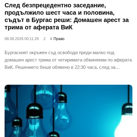
След безпрецедентно заседание,
продължило шест часа и половина,
съдът в Бургас реши: Домашен арест за
трима от аферата ВиК
08.08.2026 00:11:26
2
Право
Бургаският окръжен съд освободи преди малко под
домашен арест трима от четиримата обвиняеми по аферата
ВиК. Решението беше обявено в 22:30 часа, след за…