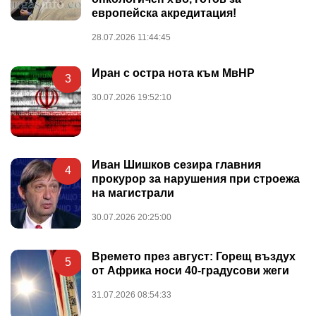
европейска акредитация!
28.07.2026 11:44:45
Иран с остра нота към МвНР
3
30.07.2026 19:52:10
Иван Шишков сезира главния
4
прокурор за нарушения при строежа
на магистрали
30.07.2026 20:25:00
Времето през август: Горещ въздух
5
от Африка носи 40-градусови жеги
31.07.2026 08:54:33