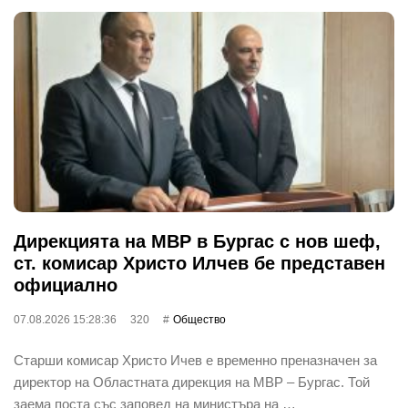
Дирекцията на МВР в Бургас с нов шеф,
ст. комисар Христо Илчев бе представен
официално
07.08.2026 15:28:36
320
Общество
Старши комисар Христо Ичев е временно преназначен за
директор на Областната дирекция на МВР – Бургас. Той
заема поста със заповед на министъра на …