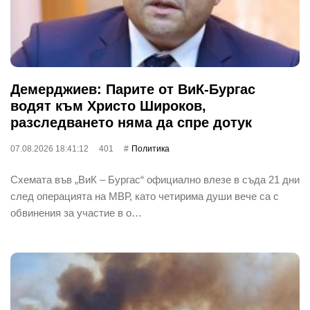
Демерджиев: Парите от ВиК-Бургас
водят към Христо Широков,
разследването няма да спре дотук
07.08.2026 18:41:12
401
Политика
Схемата във „ВиК – Бургас“ официално влезе в съда 21 дни
след операцията на МВР, като четирима души вече са с
обвинения за участие в о…