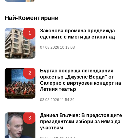
Най-Коментирани
Законова промяна предвижда
1
сделките с имоти да станат ад
07.08.2026 10:13:03
Бургас посреща легендарния
2
оркестър „Джузепе Верди“ от
Салерно с виртуозен концерт на
Летния театър
03.08.2026 11:54:39
Даниел Вълчев: В предстоящите
3
президентски избори аз няма да
участвам