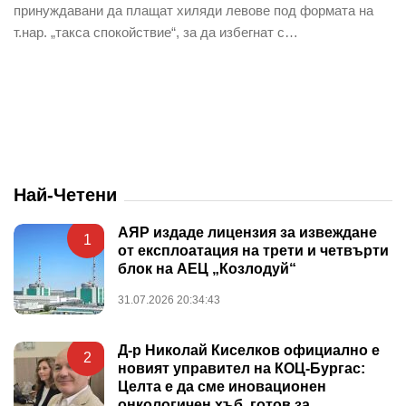
принуждавани да плащат хиляди левове под формата на
т.нар. „такса спокойствие“, за да избегнат с…
Най-Четени
АЯР издаде лицензия за извеждане
1
от експлоатация на трети и четвърти
блок на АЕЦ „Козлодуй“
31.07.2026 20:34:43
Д-р Николай Киселков официално е
2
новият управител на КОЦ-Бургас:
Целта е да сме иновационен
онкологичен хъб, готов за