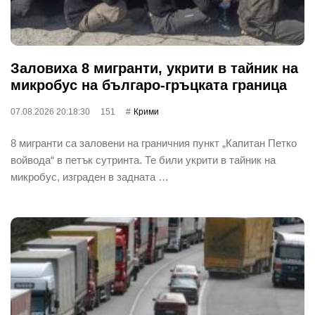
Заловиха 8 мигранти, укрити в тайник на
микробус на българо-гръцката граница
07.08.2026 20:18:30
151
Крими
8 мигранти са заловени на граничния пункт „Капитан Петко
войвода“ в петък сутринта. Те били укрити в тайник на
микробус, изграден в задната …