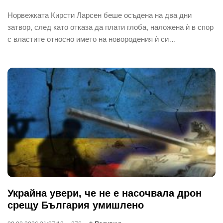
Норвежката Кирсти Ларсен беше осъдена на два дни
затвор, след като отказа да плати глоба, наложена ѝ в спор
с властите относно името на новородения ѝ си…
Украйна увери, че не е насочвала дрон
срещу България умишлено