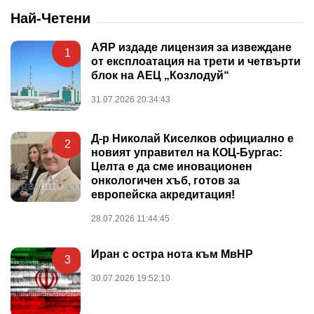
Най-Четени
АЯР издаде лицензия за извеждане
1
от експлоатация на трети и четвърти
блок на АЕЦ „Козлодуй“
31.07.2026 20:34:43
Д-р Николай Киселков официално е
2
новият управител на КОЦ-Бургас:
Целта е да сме иновационен
онкологичен хъб, готов за
европейска акредитация!
28.07.2026 11:44:45
Иран с остра нота към МвНР
3
30.07.2026 19:52:10