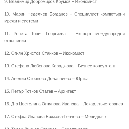
9. Владимир Добромиров Крумов – Икономист
10. Марин Неделчев Богданов – Специалист компютърни
мрежи и системи
11. Ренета Тонич Георгиева – Експерт международни
отношения
12. Огнян Христов Станков – Икономист
13. Стефана Любенова Караджова – Бизнес консултант
14. Анелия Стоянова Долапчиева – Юрист
15. Петър Тотков Статев – Архитект
16. Д-р Цветeлина Огнянова Иванова – Лекар, лъчетерапев
17. Стефка Иванова Божкова-Генчева – Мениджър