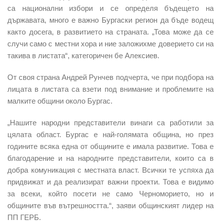
са национални избори и се определя бъдещето на
държавата, много е важно Бургаски регион да бъде водещ
както досега, в развитието на страната. „Това може да се
случи само с местни хора и ние заложихме доверието си на
такива в листата“, категоричен бе Алексиев.
От своя страна Андрей Рунчев подчерта, че при подбора на
лицата в листата са взети под внимание и проблемите на
малките общини около Бургас.
„Нашите народни представители винаги са работили за
цялата област. Бургас е най-голямата община, но през
годините всяка една от общините е имала развитие. Това е
благодарение и на народните представители, които са в
добра комуникация с местната власт. Всички те успяха да
придвижат и да реализират важни проекти. Това е видимо
за всеки, който посети не само Черноморието, но и
общините във вътрешността.“, заяви общинският лидер на
ПП ГЕРБ.