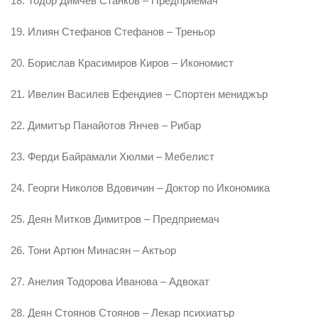
18. Тодор Димчев Станков – Предприемач
19. Илиян Стефанов Стефанов – Треньор
20. Борислав Красимиров Киров – Икономист
21. Ивелин Василев Ефендиев – Спортен мениджър
22. Димитър Панайотов Янчев – Рибар
23. Ферди Байрамали Хюлми – Мебелист
24. Георги Николов Вдовичин – Доктор по Икономика
25. Деян Митков Димитров – Предприемач
26. Тони Артюн Минасян – Актьор
27. Анелия Тодорова Иванова – Адвокат
28. Деян Стоянов Стоянов – Лекар психиатър