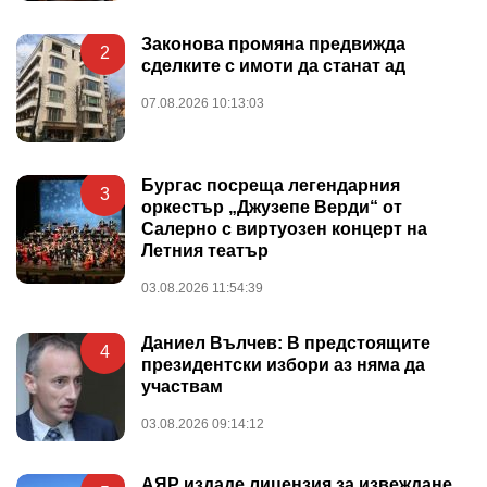
Законова промяна предвижда
2
сделките с имоти да станат ад
07.08.2026 10:13:03
Бургас посреща легендарния
3
оркестър „Джузепе Верди“ от
Салерно с виртуозен концерт на
Летния театър
03.08.2026 11:54:39
Даниел Вълчев: В предстоящите
4
президентски избори аз няма да
участвам
03.08.2026 09:14:12
АЯР издаде лицензия за извеждане