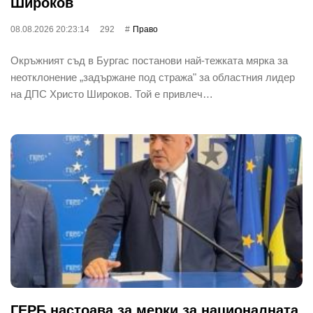
Широков
08.08.2026 20:23:14
292
Право
Окръжният съд в Бургас постанови най-тежката мярка за
неотклонение „задържане под стража" за областния лидер
на ДПС Христо Широков. Той е привлеч…
ГЕРБ настоава за мерки за националната