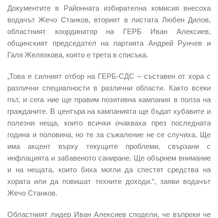
Документите в Районната избирателна комисия внесоха
водачът Жечо Станков, вторият в листата Любен Дилов,
областният координатор на ГЕРБ Иван Алексиев,
общинският председател на партията Андрей Рунчев и
Галя Желязкова, която е трета в списъка.
„Това е силният отбор на ГЕРБ-СДС – съставен от хора с
различни специалности в различни области. Както всеки
път, и сега ние ще правим позитивна кампания в полза на
гражданите. В центъра на кампанията ще бъдат хубавите и
полезни неща, които всички очакваха през последната
година и половина, но те за съжаление не се случиха. Ще
има акцент върху текущите проблеми, свързани с
инфлацията и забавеното саниране. Ще обърнем внимание
и на нещата, които биха могли да спестят средства на
хората или да повишат техните доходи.“, заяви водачът
Жечо Станков.
Областният лидер Иван Алексиев сподели, че въпреки че