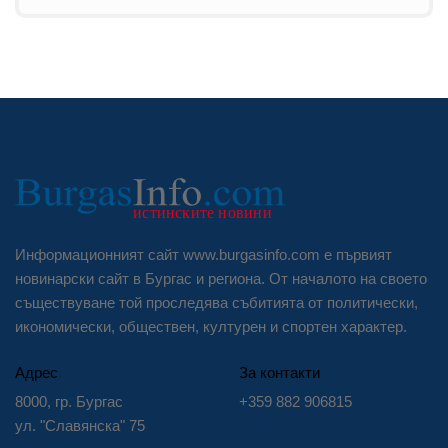
Информационният сайт www.burgasinfo.com е първият
новинарски сайт в Бургас и региона. От началото на своето
съществуване той проследява събитията от политически,
икономически, обществен, културен и спортен характер.
Адрес
За контакти
8000, гр. Бургас
+359 882 906815
ул. "Славянска" 75