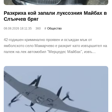
Разкриха кой запали луксозния Майбах в
Слънчев бряг
08.08.2026 18:11:35
360
Общество
42-годишен криминално проявен и осъждан мъж от
ямболското село Мамарчево е разкрит като извършител на
палеж на лек автомобил "Мерцедес Майбах", извъ…