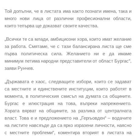
Той допълни, че в листата има както познати имена, така и
много нови лица от различни професионални области,
които тепърва ще доказват своите качества.
„Всички те са млади, амбициозни хора, които имат желание
за работа. Смятаме, че с тази балансирана листа ще сме
първа политическа сила. Желанието ни е да имаме
минимум петима народни представители от област Бургас“,
заяви Рунчев.
„Държавата е хаос, следващите избори, които се задават
са местните и единствените институции, които работят в
момента, в политическия смисъл на думата са общините.
Бургас е илюстрация на това, въпреки напрежението.
Хората вярват на общините, за разлика от централната
власт. Това е и предложението на „Гергьовден“ – водачите
на листите навсяъде да са ярко изразени личности, наясно
с местните проблеми“, коментира вторият в листата на