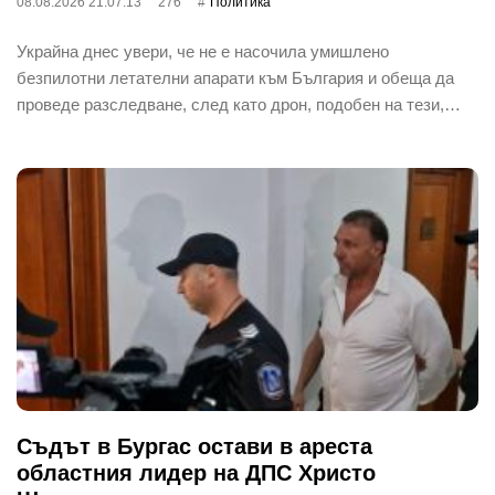
08.08.2026 21:07:13
276
Политика
Украйна днес увери, че не е насочила умишлено
безпилотни летателни апарати към България и обеща да
проведе разследване, след като дрон, подобен на тези,…
Съдът в Бургас остави в ареста
областния лидер на ДПС Христо