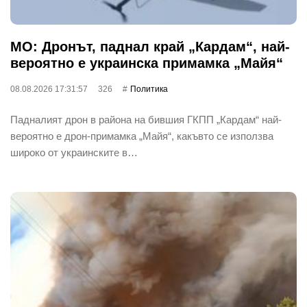
МО: Дронът, паднал край „Кардам“, най-
вероятно е украинска примамка „Майя“
08.08.2026 17:31:57
326
Политика
Падналият дрон в района на бившия ГКПП „Кардам“ най-
вероятно е дрон-примамка „Майя“, какъвто се използва
широко от украинските в…