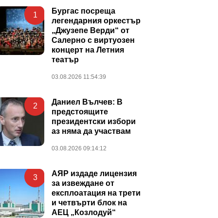
Бургас посреща
1
легендарния оркестър
„Джузепе Верди“ от
Салерно с виртуозен
концерт на Летния
театър
03.08.2026 11:54:39
Даниел Вълчев: В
2
предстоящите
президентски избори
аз няма да участвам
03.08.2026 09:14:12
АЯР издаде лицензия
3
за извеждане от
експлоатация на трети
и четвърти блок на
АЕЦ „Козлодуй“