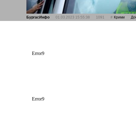
БургасИнфо
01.03.2023 15:55:38
1091
Крими
До