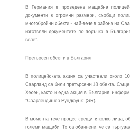
В Германия е проведена мащабна полицей
документи в огромни размери, съобщи поли
многобройни обекти - най-вече в района на Саа
изготвяли документите по поръчка в Българи
веле".
Претърсен обект и в България
В полицейската акция са участвали около 1
Саарланд са били претърсени 18 обекта. Съще
Хесен, както и една акция в България, инфор
"Саарлендишер Рундфунк" (SR).
В момента тече процес срещу няколко лица, 
големи мащаби. Те са обвинени, че са търгува