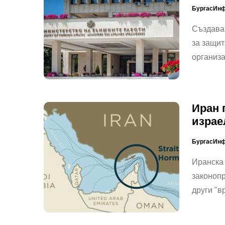
БургасИн
Създава
за защит
организ
Иран 
израе
БургасИн
Иранска
законопр
други "