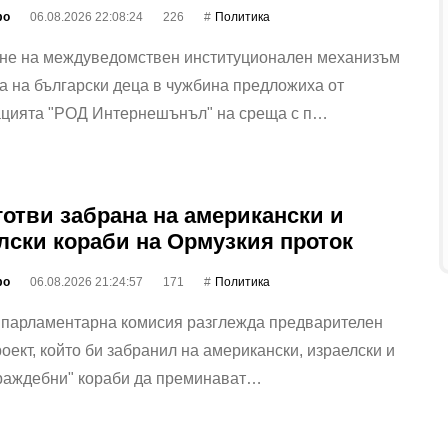
фо
06.08.2026 22:08:24
226
Политика
не на междуведомствен институционален механизъм
а на български деца в чужбина предложиха от
ацията "РОД Интернешънъл" на среща с п…
готви забрана на американски и
лски кораби на Ормузкия проток
фо
06.08.2026 21:24:57
171
Политика
 парламентарна комисия разглежда предварителен
оект, който би забранил на американски, израелски и
враждебни" кораби да преминават…