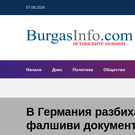
07.08.2026
Начало
Днес
Политика
Общество
В Германия разбих
фалшиви документ