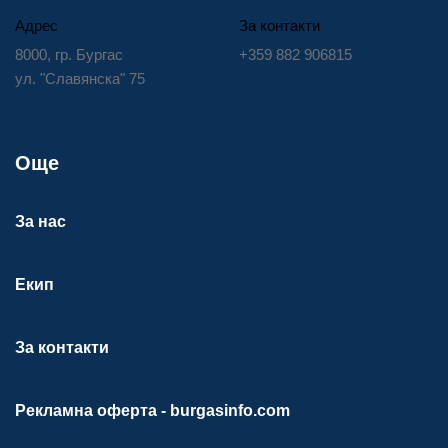
Адрес
За контакти
8000, гр. Бургас
+359 882 906815
ул. "Славянска" 75
Още
За нас
Екип
За контакти
Рекламна оферта - burgasinfo.com