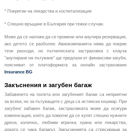
* Покритие на лекарства и хоспитализация
* Спешно връщане в България при тежки случаи.
Може да се наложи да се промени или анулира резервация,
ако детето се разболее. Авиокомпанията няма да покрие
тези разходи, но пътническата застраховка с клауза
"анулиране на пътуване" ще предпази от финансови загуби,
поясняват от платоформата за онлайн застраховане
Insurance BG
Закъснения и загубен багаж
Забавянето на полета или загубеният багаж са неприятни
за всеки, но за пътуващите с деца са истински кошмар. При
загубен/ забавен багаж, застраховката може да осигури
компенсация, която да помогне да се купят спешно нужните
дрехи, колички,, любими играчки, храна или лекарства,
докато се чака багажът. Закъсненията са стресиращи за