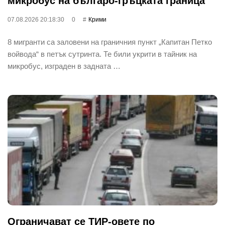
микробус на българо-гръцката граница
07.08.2026 20:18:30
0
Крими
8 мигранти са заловени на граничния пункт „Капитан Петко
войвода“ в петък сутринта. Те били укрити в тайник на
микробус, изграден в задната …
Ограничават се ТИР-овете по