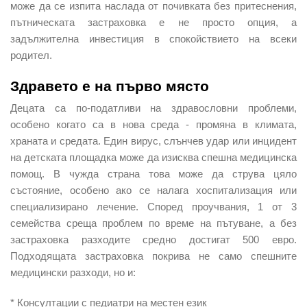
може да се изпита наслада от почивката без притеснения,
пътническата застраховка е не просто опция, а
задължителна инвестиция в спокойствието на всеки
родител.
Здравето е на първо място
Децата са по-податливи на здравословни проблеми,
особено когато са в нова среда - промяна в климата,
храната и средата. Един вирус, слънчев удар или инцидент
на детската площадка може да изисква спешна медицинска
помощ. В чужда страна това може да струва цяло
състояние, особено ако се налага хоспитализация или
специализирано лечение. Според проучвания, 1 от 3
семейства среща проблем по време на пътуване, а без
застраховка разходите средно достигат 500 евро.
Подходящата застраховка покрива не само спешните
медицински разходи, но и:
* Консултации с педиатри на местен език