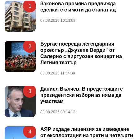
Законова промяна предвижда
1
сделките с имоти да станат ад
07.08.2026 10:13:03
Бургас посреща легендарния
2
оркестър „Джузепе Верди“ от
Салерно с виртуозен концерт на
Летния театър
03.08.2026 11:54:39
Даниел Вълчев: В предстоящите
3
президентски избори аз няма да
участвам
03.08.2026 09:14:12
АЯР издаде лицензия за извеждане
4
от експлоатация на трети и четвърти