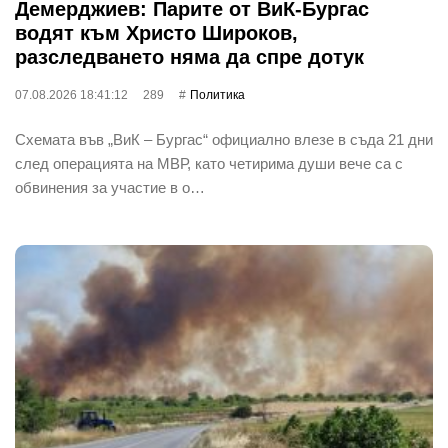
Демерджиев: Парите от ВиК-Бургас
водят към Христо Широков,
разследването няма да спре дотук
07.08.2026 18:41:12
289
Политика
Схемата във „ВиК – Бургас“ официално влезе в съда 21 дни
след операцията на МВР, като четирима души вече са с
обвинения за участие в о…