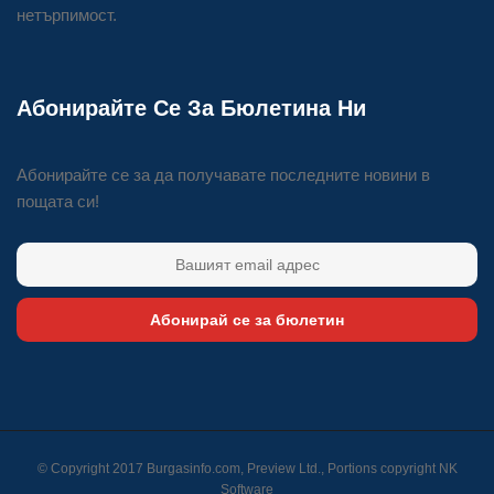
нетърпимост.
Абонирайте Се За Бюлетина Ни
Абонирайте се за да получавате последните новини в
пощата си!
Абонирай се за бюлетин
© Copyright 2017 Burgasinfo.com, Preview Ltd., Portions copyright
NK
Software