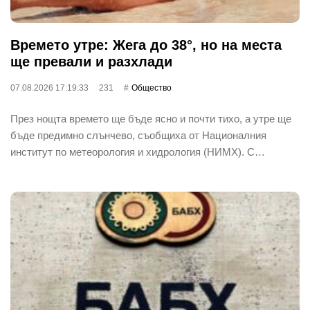
Времето утре: Жега до 38°, но на места
ще превали и разхлади
07.08.2026 17:19:33
231
Общество
През нощта времето ще бъде ясно и почти тихо, а утре ще
бъде предимно слънчево, съобщиха от Националния
институт по метеорология и хидрология (НИМХ). С…