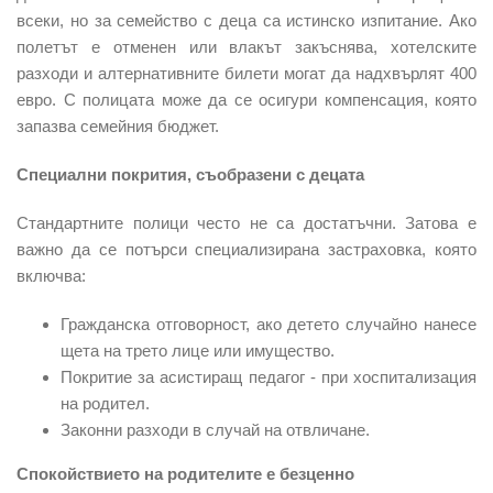
всеки, но за семейство с деца са истинско изпитание. Ако
полетът е отменен или влакът закъснява, хотелските
разходи и алтернативните билети могат да надхвърлят 400
евро. С полицата може да се осигури компенсация, която
запазва семейния бюджет.
Специални покрития, съобразени с децата
Стандартните полици често не са достатъчни. Затова е
важно да се потърси специализирана застраховка, която
включва:
Гражданска отговорност, ако детето случайно нанесе
щета на трето лице или имущество.
Покритие за асистиращ педагог - при хоспитализация
на родител.
Законни разходи в случай на отвличане.
Спокойствието на родителите е безценно