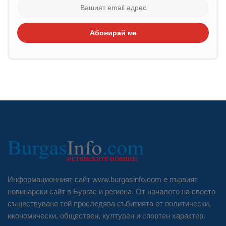
Абонирай ме
Информационният сайт www.burgasinfo.com е първият
новинарски сайт в Бургас и региона. От началото на своето
съществуване той проследява събитията от политически,
икономически, обществен, културен и спортен характер.