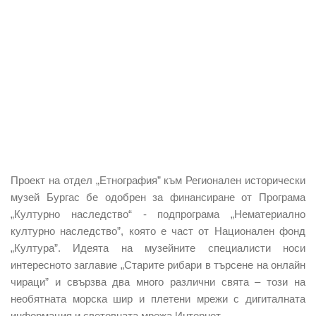
Проект на отдел „Етнография” към Регионален исторически
музей Бургас бе одобрен за финансиране от Програма
„Културно наследство“ - подпрограма „Нематериално
културно наследство”, която е част от Национален фонд
„Култура”. Идеята на музейните специалисти носи
интересното заглавие „Старите рибари в търсене на онлайн
чираци” и свързва два много различни свята – този на
необятната морска шир и плетени мрежи с дигиталната
информация и световната мрежа Интернет.