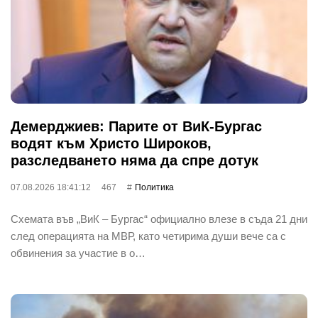
Демерджиев: Парите от ВиК-Бургас
водят към Христо Широков,
разследването няма да спре дотук
07.08.2026 18:41:12
467
Политика
Схемата във „ВиК – Бургас“ официално влезе в съда 21 дни
след операцията на МВР, като четирима души вече са с
обвинения за участие в о…