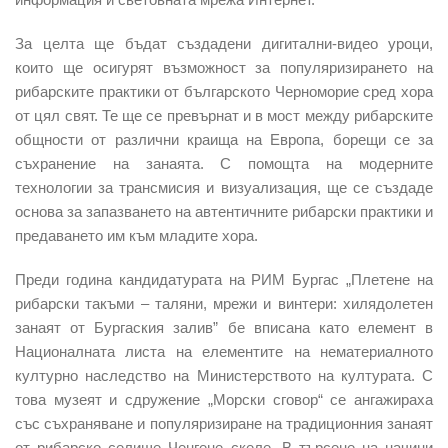
За целта ще бъдат създадени дигитални-видео уроци,
които ще осигурят възможност за популяризирането на
рибарските практики от българското Черноморие сред хора
от цял свят. Те ще се превърнат и в мост между рибарските
общности от различни краища на Европа, борещи се за
съхранение на занаята. С помощта на модерните
технологии за трансмисия и визуализация, ще се създаде
основа за запазването на автентичните рибарски практики и
предаването им към младите хора.
Преди година кандидатурата на РИМ Бургас „Плетене на
рибарски такъми – таляни, мрежи и винтери: хилядолетен
занаят от Бургаския залив” бе вписана като елемент в
Националната листа на елементите на нематериалното
културно наследство на Министерството на културата. С
това музеят и сдружение „Морски сговор“ се ангажираха
със съхраняване и популяризиране на традиционния занаят
от рибарско селище Ченгене скеле. В търсене на начини