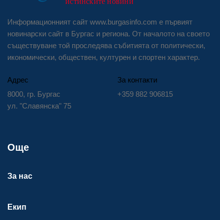
Информационният сайт www.burgasinfo.com е първият
новинарски сайт в Бургас и региона. От началото на своето
съществуване той проследява събитията от политически,
икономически, обществен, културен и спортен характер.
Адрес
За контакти
8000, гр. Бургас
+359 882 906815
ул. "Славянска" 75
Още
За нас
Екип