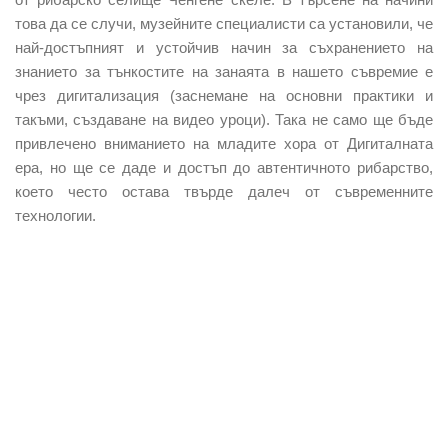
това да се случи, музейните специалисти са установили, че
най-достъпният и устойчив начин за съхранението на
знанието за тънкостите на занаята в нашето съвремие е
чрез дигитализация (заснемане на основни практики и
такъми, създаване на видео уроци). Така не само ще бъде
привлечено вниманието на младите хора от Дигиталната
ера, но ще се даде и достъп до автентичното рибарство,
което често остава твърде далеч от съвременните
технологии.