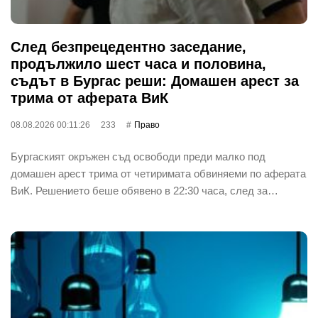
След безпрецедентно заседание,
продължило шест часа и половина,
съдът в Бургас реши: Домашен арест за
трима от аферата ВиК
08.08.2026 00:11:26
233
Право
Бургаският окръжен съд освободи преди малко под
домашен арест трима от четиримата обвиняеми по аферата
ВиК. Решението беше обявено в 22:30 часа, след за…