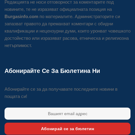
Редакцията не носи отговорност за коментарите под
новините, те не изразяват официалната позиция на
Burgasinfo.com
по материалите. Администраторите си
запазват правото да премахват коментари с обидни
квалификации и нецензурни думи, които уронват човешкото
достойнство или изразяват расова, етническа и религиозна
нетърпимост.
Абонирайте Се За Бюлетина Ни
Абонирайте се за да получавате последните новини в
пощата си!
Абонирай се за бюлетин