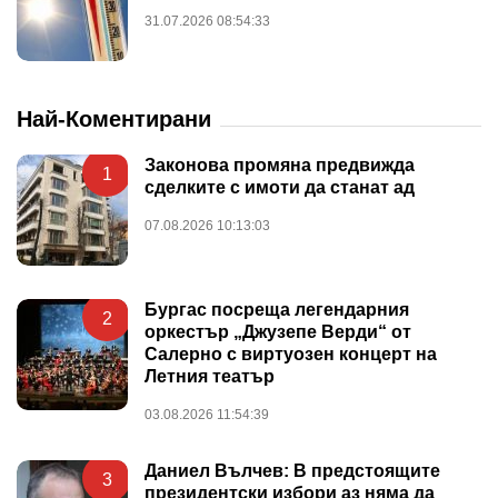
31.07.2026 08:54:33
Най-Коментирани
Законова промяна предвижда
1
сделките с имоти да станат ад
07.08.2026 10:13:03
Бургас посреща легендарния
2
оркестър „Джузепе Верди“ от
Салерно с виртуозен концерт на
Летния театър
03.08.2026 11:54:39
Даниел Вълчев: В предстоящите
3
президентски избори аз няма да