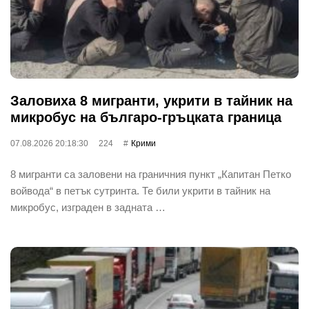
Заловиха 8 мигранти, укрити в тайник на
микробус на българо-гръцката граница
07.08.2026 20:18:30
224
Крими
8 мигранти са заловени на граничния пункт „Капитан Петко
войвода“ в петък сутринта. Те били укрити в тайник на
микробус, изграден в задната …