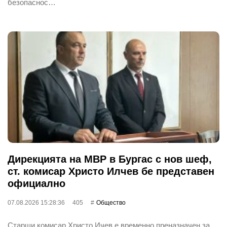
безопаснос…
Дирекцията на МВР в Бургас с нов шеф,
ст. комисар Христо Илчев бе представен
официално
07.08.2026 15:28:36
405
Общество
Старши комисар Христо Ичев е временно преназначен за