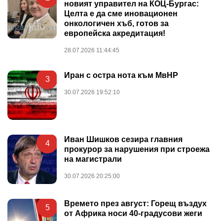
новият управител на КОЦ-Бургас:
Целта е да сме иновационен
онкологичен хъб, готов за
европейска акредитация!
28.07.2026 11:44:45
Иран с остра нота към МвНР
3
30.07.2026 19:52:10
Иван Шишков сезира главния
4
прокурор за нарушения при строежа
на магистрали
30.07.2026 20:25:00
Времето през август: Горещ въздух
5
от Африка носи 40-градусови жеги