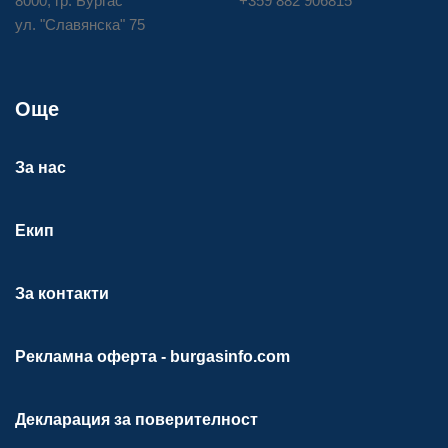
8000, гр. Бургас
+359 882 906815
ул. "Славянска" 75
Още
За нас
Екип
За контакти
Рекламна оферта - burgasinfo.com
Декларация за поверителност