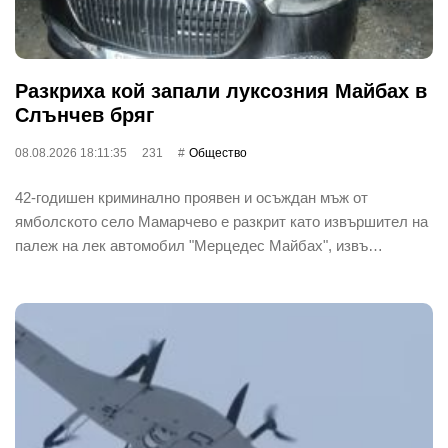
Разкриха кой запали луксозния Майбах в
Слънчев бряг
08.08.2026 18:11:35
231
Общество
42-годишен криминално проявен и осъждан мъж от
ямболското село Мамарчево е разкрит като извършител на
палеж на лек автомобил "Мерцедес Майбах", извъ…