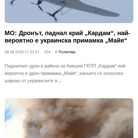
МО: Дронът, паднал край „Кардам“, най-
вероятно е украинска примамка „Майя“
08.08.2026 17:31:57
254
Политика
Падналият дрон в района на бившия ГКПП „Кардам“ най-
вероятно е дрон-примамка „Майя“, какъвто се използва
широко от украинските в…