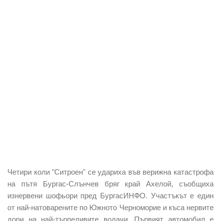
Четири коли "Ситроен" се удариха във верижна катастрофа
на пътя Бургас-Слънчев бряг край Ахелой, съобщиха
изнервени шофьори пред БургасИНФО. Участъкът е един
от най-натоварените по Южното Черноморие и къса нервите
дори на най-търпеливите водачи. Първият автомобил е