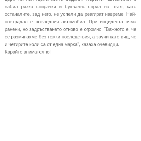
набил рязко спирачки и буквално спрял на пътя, като
останалите, зад него, не успели да реагират навреме. Най-
пострадал е последния автомобил. При инцидента няма
ранени, но задръстването отново е огромно. "Важното е, че
се разминахме без тежки последствия, а звучи като виц, че
и четирите коли са от една марка", казаха очевидци.
Карайте внимателно!