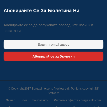
Абонирайте Се За Бюлетина Ни
Абонирайте се за да получавате последните новини в
пощата си!
Абонирай се за бюлетин
© Copyright 2017 Burgasinfo.com, Preview Ltd., Portions copyright
NK
Software
За нас
Екип
За контакти
Рекламна оферта - burgasinfo.com