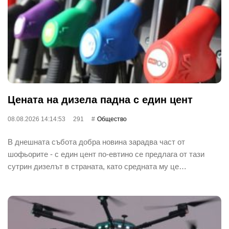
Цената на дизела падна с един цент
08.08.2026 14:14:53
291
Общество
В днешната събота добра новина зарадва част от
шофьорите - с един цент по-евтино се предлага от тази
сутрин дизелът в страната, като средната му це…