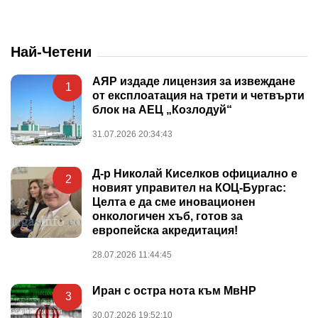
Най-Четени
АЯР издаде лицензия за извеждане
1
от експлоатация на трети и четвърти
блок на АЕЦ „Козлодуй“
31.07.2026 20:34:43
Д-р Николай Киселков официално е
2
новият управител на КОЦ-Бургас:
Целта е да сме иновационен
онкологичен хъб, готов за
европейска акредитация!
28.07.2026 11:44:45
Иран с остра нота към МвНР
3
30.07.2026 19:52:10