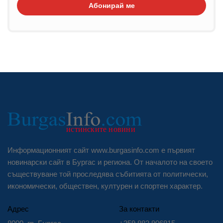
Абонирай ме
Информационният сайт www.burgasinfo.com е първият
новинарски сайт в Бургас и региона. От началото на своето
съществуване той проследява събитията от политически,
икономически, обществен, културен и спортен характер.
Адрес
За контакти