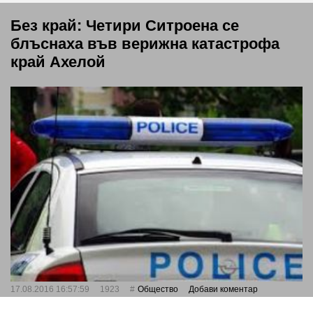
Без край: Четири Ситроена се
блъснаха във верижна катастрофа
край Ахелой
17.08.2016 16:57:59
1923
Общество
Добави коментар