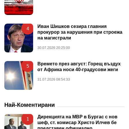
Иван Шишков сезира главния
4
прокурор за нарушения при строежа
на магистрали
30.07.2026 20:25:00
Времето през август: Горещ въздух
5
от Африка носи 40-градусови жеги
31.07.2026 08:54:33
Най-Коментирани
Дирекцията на МВР в Бургас с нов
1
шеф, ст. комисар Христо Илчев бе
представен официално