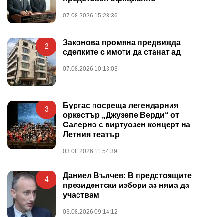
07.08.2026 15:28:36
Законова промяна предвижда
2
сделките с имоти да станат ад
07.08.2026 10:13:03
Бургас посреща легендарния
3
оркестър „Джузепе Верди“ от
Салерно с виртуозен концерт на
Летния театър
03.08.2026 11:54:39
Даниел Вълчев: В предстоящите
4
президентски избори аз няма да
участвам
03.08.2026 09:14:12