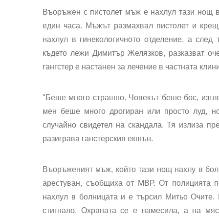
Въоръжен с пистолет мъж е нахлул тази нощ в
един часа. Мъжът размахвал пистолет и крещ
нахлул в гинекологичното отделение, а след 
където лежи Димитър Желязков, разказват оче
гангстер е настанен за лечение в частната клин
"Беше много страшно. Човекът беше бос, изгл
мен беше много дрогиран или просто луд, но 
случайно свидетел на скандала. Тя излиза пр
разиграва ганстерския екшън.
Въоръженият мъж, който тази нощ нахлу в бол
арестуван, съобщиха от МВР. От полицията п
нахлул в болницата и е търсил Митьо Очите. 
стигнало. Охраната се е намесила, а на мяс