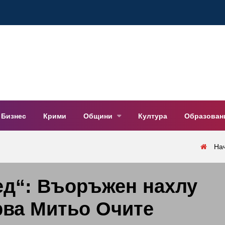
Бизнес
Крими
Общини
Култура
Образован
На
д“: Въоръжен нахлу
рва Митьо Очите