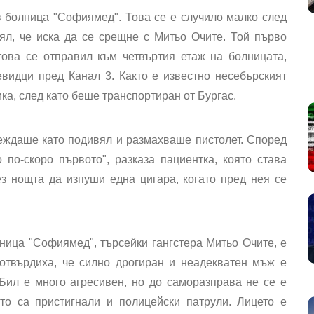
 болница "Софиямед". Това се е случило малко след
ял, че иска да се срещне с Митьо Очите. Той първо
това се отправил към четвъртия етаж на болницата,
видци пред Канал 3. Както е известно несебърският
ика, след като беше транспортиран от Бургас.
еждаше като подивял и размахваше пистолет. Според
по-скоро първото", разказа пациентка, която става
ез нощта да изпуши една цигара, когато пред нея се
ница "Софиямед", търсейки гангстера Митьо Очите, е
отвърдиха, че силно дрогиран и неадекватен мъж е
Бил е много агресивен, но до саморазправа не се е
то са пристигнали и полицейски патрули. Лицето е