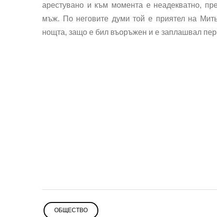
арестувано и към момента е неадекватно, пр
мъж. По неговите думи той е приятел на Мить
нощта, защо е бил въоръжен и е заплашвал пер
ОБЩЕСТВО