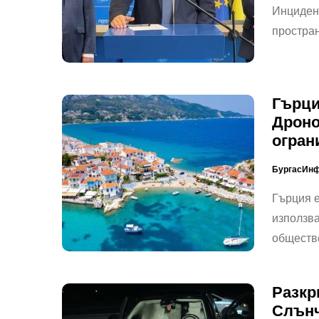
Инцидент
простран
Гърци
Дроно
огран
БургасИн
Гърция е
използва
обществ
Разкр
Слънч