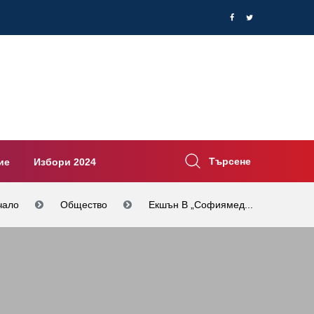
Търсене
ие
Избори 2024
чало
Общество
Екшън В „Софиямед...