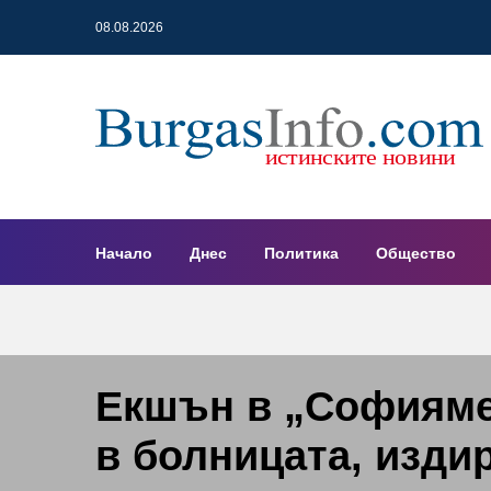
08.08.2026
Начало
Днес
Политика
Общество
Екшън в „Софияме
в болницата, изди