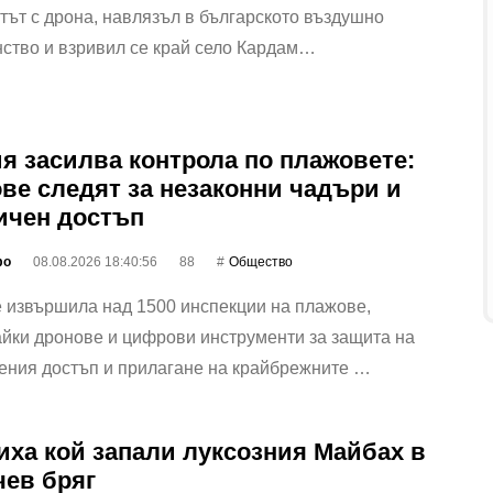
ът с дрона, навлязъл в българското въздушно
ство и взривил се край село Кардам…
я засилва контрола по плажовете:
ве следят за незаконни чадъри и
ичен достъп
фо
08.08.2026 18:40:56
88
Общество
 извършила над 1500 инспекции на плажове,
йки дронове и цифрови инструменти за защита на
ения достъп и прилагане на крайбрежните …
иха кой запали луксозния Майбах в
ев бряг