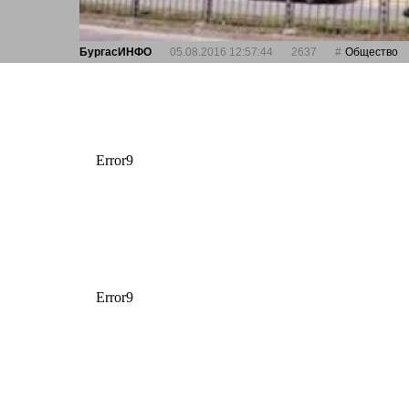
БургасИНФО
05.08.2016 12:57:44
2637
Общество