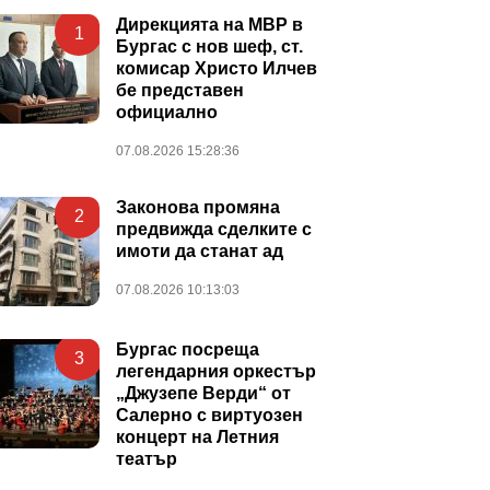
Дирекцията на МВР в
1
Бургас с нов шеф, ст.
комисар Христо Илчев
бе представен
официално
07.08.2026 15:28:36
Законова промяна
2
предвижда сделките с
имоти да станат ад
07.08.2026 10:13:03
Бургас посреща
3
легендарния оркестър
„Джузепе Верди“ от
Салерно с виртуозен
концерт на Летния
театър