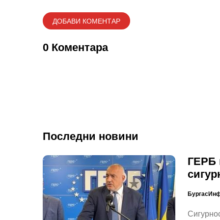
0 Коментара
Последни новини
ГЕРБ 
сигур
БургасИн
Сигурнос