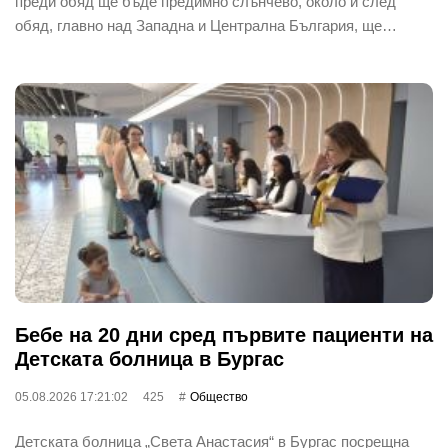
преди обяд ще бъде предимно слънчево, около и след
обяд, главно над Западна и Централна България, ще…
Бебе на 20 дни сред първите пациенти на
Детската болница в Бургас
05.08.2026 17:21:02
425
Общество
Детската болница „Света Анастасия“ в Бургас посрещна