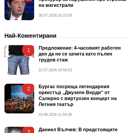
на магистрали
30.07.2026 20:25:00
Най-Коментирани
Предложение: 4-часовият работен
1
ден да не се зачита като пълен
трудов стаж
22.07.2026 20:56:52
Бургас посреща легендарния
2
оркестър „Джузепе Верди“ от
Салерно с виртуозен концерт на
Летния театър
03.08.2026 11:54:39
Даниел Вълчев: В предстоящите
3