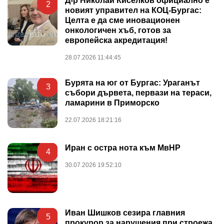
Д-р Николай Киселков официално е
2
новият управител на КОЦ-Бургас:
Целта е да сме иновационен
онкологичен хъб, готов за
европейска акредитация!
28.07.2026 11:44:45
Бурята на юг от Бургас: Ураганът
3
събори дървета, первази на тераси,
ламарини в Приморско
22.07.2026 18:21:16
Иран с остра нота към МвНР
4
30.07.2026 19:52:10
Иван Шишков сезира главния
5
прокурор за нарушения при строежа