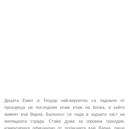
Децата Емил и Теодор най-вероятно са паднали от
прозореца на последния осми етаж на блока, в който
живеят във Варна. Балконът се пада в задната част на
жилищната сграда. Става дума за огромна трагедия,
коментираха официално от полицията във Варна, пише