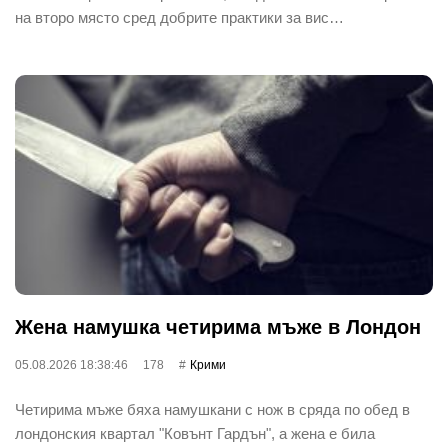
на второ място сред добрите практики за вис…
Жена намушка четирима мъже в Лондон
05.08.2026 18:38:46
178
Крими
Четирима мъже бяха намушкани с нож в сряда по обед в
лондонския квартал "Ковънт Гардън", а жена е била