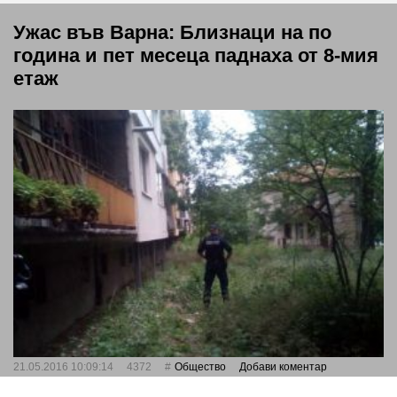
Ужас във Варна: Близнаци на по
година и пет месеца паднаха от 8-мия
етаж
21.05.2016 10:09:14
4372
Общество
Добави коментар