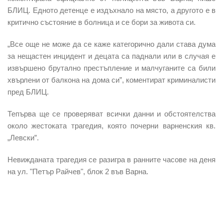
БЛИЦ. Едното детенце е издъхнало на място, а другото е в
критично състояние в болница и се бори за живота си.
„Все още не може да се каже категорично дали става дума
за нещастен инцидент и децата са паднали или в случая е
извършено брутално престъпление и малчуганите са били
хвърлени от балкона на дома си”, коментират криминалисти
пред БЛИЦ.
Тепърва ще се проверяват всички данни и обстоятелства
около жестоката трагедия, която почерни варненския кв.
„Левски”.
Невижданата трагедия се разигра в ранните часове на деня
на ул. "Петър Райчев", блок 2 във Варна.