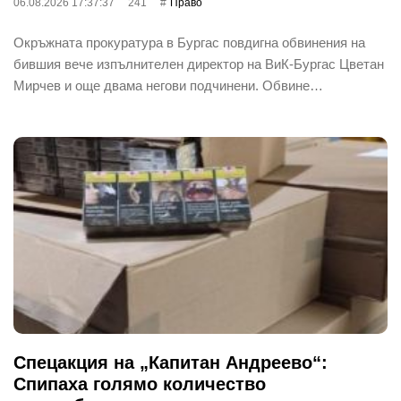
06.08.2026 17:37:37
241
Право
Окръжната прокуратура в Бургас повдигна обвинения на
бившия вече изпълнителен директор на ВиК-Бургас Цветан
Мирчев и още двама негови подчинени. Обвине…
Спецакция на „Капитан Андреево“:
Спипаха голямо количество