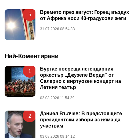
Времето през август: Горещ въздух
5
от Африка носи 40-градусови жеги
31.07.2026 08:54:33
Най-Коментирани
Бургас посреща легендарния
1
оркестър „Джузепе Верди“ от
Салерно с виртуозен концерт на
Летния театър
03.08.2026 11:54:39
Даниел Вълчев: В предстоящите
2
президентски избори аз няма да
участвам
03.08.2026 09:14:12