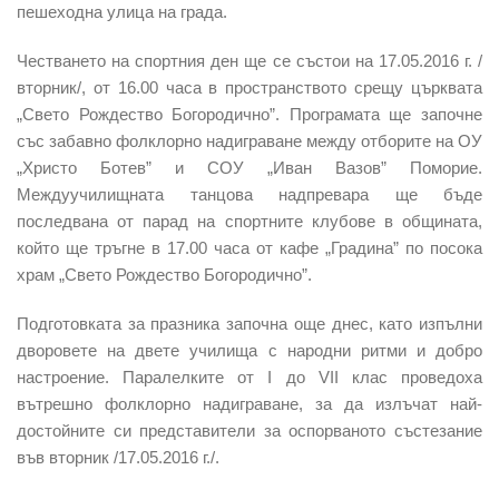
пешеходна улица на града.
Честването на спортния ден ще се състои на 17.05.2016 г. /
вторник/, от 16.00 часа в пространството ­­срещу църквата
„Свето Рождество Богородично”. Програмата ще започне
със забавно фолклорно надиграване между отборите на ОУ
„Христо Ботев” и СОУ „Иван Вазов” Поморие.
Междуучилищната танцова надпревара ще бъде
последвана от парад на спортните клубове в общината,
който ще тръгне в 17.00 часа от кафе „Градина” по посока
храм „Свето Рождество Богородично”.
Подготовката за празника започна още днес, като изпълни
дворовете на двете училища с народни ритми и добро
настроение. Паралелките от I до VII клас проведоха
вътрешно фолклорно надиграване, за да излъчат най-
достойните си представители за оспорваното състезание
във вторник /17.05.2016 г./.