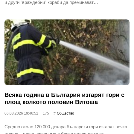
и други "враждебни" кораби да преминават…
Всяка година в България изгарят гори с
площ колкото половин Витоша
06.08.2026 19:46:52
175
Общество
Средно около 120 000 декара български гори изгарят всяка
година – площ, сравнима с близо половината от