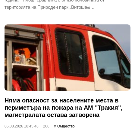
територията на Природен парк „Витоша&…
Няма опасност за населените места в
периметъра на пожара на АМ "Тракия",
магистралата остава затворена
06.08.2026 18:45:46
266
Общество