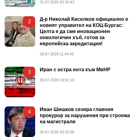
31.07.2026 20:34:43
Д-р Николай Киселков официално е
2
новият управител на КОЦ-Бургас:
Целта е да сме иновационен
онкологичен хъб, готов за
европейска акредитация!
28.07.2026 11:44:45
Иран с остра нота към МвНР
3
30.07.2026 19:52:10
Иван Шишков сезира главния
4
прокурор за нарушения при строежа
на магистрали
30.07.2026 20:25:00