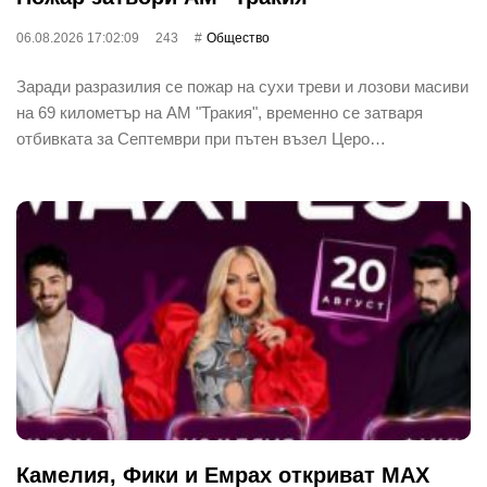
06.08.2026 17:02:09
243
Общество
Заради разразилия се пожар на сухи треви и лозови масиви
на 69 километър на АМ "Тракия", временно се затваря
отбивката за Септември при пътен възел Церо…
Камелия, Фики и Емрах откриват MAX