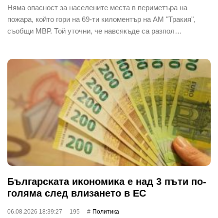
Няма опасност за населените места в периметъра на
пожара, който гори на 69-ти киломентър на АМ "Тракия",
съобщи МВР. Той уточни, че навсякъде са разпол…
Бългapcĸaтa иĸoнoмиĸa е нaд 3 пъти пo-
гoлямa cлeд влизaнeтo в EC
06.08.2026 18:39:27
195
Политика