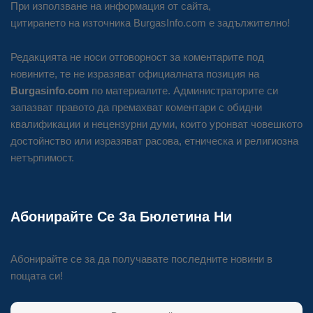
При използване на информация от сайта,
цитирането на източника BurgasInfo.com е задължително!
Редакцията не носи отговорност за коментарите под
новините, те не изразяват официалната позиция на
Burgasinfo.com
по материалите. Администраторите си
запазват правото да премахват коментари с обидни
квалификации и нецензурни думи, които уронват човешкото
достойнство или изразяват расова, етническа и религиозна
нетърпимост.
Абонирайте Се За Бюлетина Ни
Абонирайте се за да получавате последните новини в
пощата си!