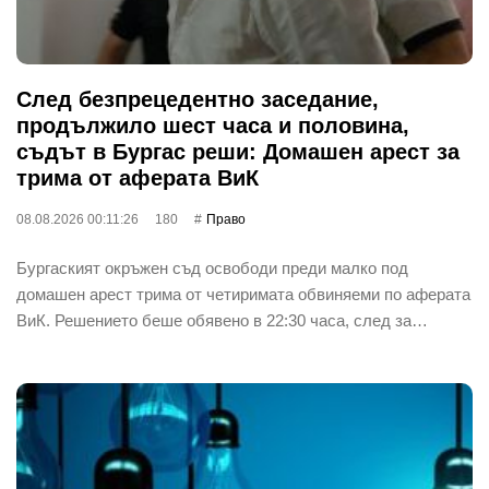
След безпрецедентно заседание,
продължило шест часа и половина,
съдът в Бургас реши: Домашен арест за
трима от аферата ВиК
08.08.2026 00:11:26
180
Право
Бургаският окръжен съд освободи преди малко под
домашен арест трима от четиримата обвиняеми по аферата
ВиК. Решението беше обявено в 22:30 часа, след за…