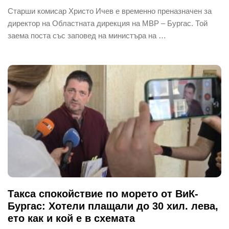
Старши комисар Христо Ичев е временно преназначен за
директор на Областната дирекция на МВР – Бургас. Той
заема поста със заповед на министъра на …
Такса спокойствие по морето от ВиК-
Бургас: Хотели плащали до 30 хил. лева,
ето как и кой е в схемата