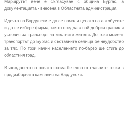
Маршрутът вече е съгласуван с община Бургас, а
документацията - внесена в Областната администрация.
Идеята на Вардунски е да се намали цената на автобусите
и да се избере фирма, която предлага най-добрия график и
условия за транспорт на местните жители. До този момент
транспортът до Бургас и съставните селища бе неудобство
за тях. По този начин населението по-бързо ще стига до
областния град.
Въвеждането на новата схема бе една от главните точки в
предизборната кампания на Вардунски.