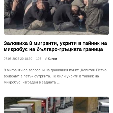
Заловиха 8 мигранти, укрити в тайник на
микробус на българо-гръцката граница
07.08.2026 20:18:30
195
Крими
8 мигранти са заловени на граничния пункт „Капитан Петко
войвода“ в петък сутринта. Те били укрити в тайник на
микробус, изграден в задната …