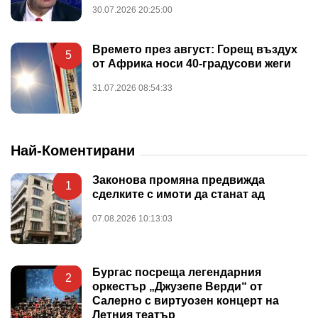
30.07.2026 20:25:00
Времето през август: Горещ въздух
5
от Африка носи 40-градусови жеги
31.07.2026 08:54:33
Най-Коментирани
Законова промяна предвижда
1
сделките с имоти да станат ад
07.08.2026 10:13:03
Бургас посреща легендарния
2
оркестър „Джузепе Верди“ от
Салерно с виртуозен концерт на
Летния театър