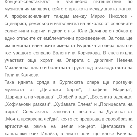
Концерт-спектакълът е вълшебно пътешествие по
музикалния маршрут, който е връзката между двата жанра.
А професионалният тандем между Марио Николов -
сценарист, режисьор и изпълнител на няколко от основните
солистични партии, и диригентът Юли Дамянов сглобява в
едно откъсите от емблематични произведения. За това ще
им помогнат най-ярките имена от Бургаската опера, както и
гостуващото сопрано Валентина Корчакова. В спектакъла
участват още хорът на Операта с диригент Невена
Михайлова, както и балетната трупа под ръководството на
Галина Калчева.
Така идната сряда в Бургаската опера ще прозвучи
музиката от „Цигански барон“, „Графиня Марица“,
„Царицата на чардаша“, „Орфей в ада“, „Веселата вдовица,
„Хофманови разкази“, „Хубавата Елена“ и „Принцесата на
цирка“. Спектакълът започва с песента на Дулитъл от
„Моята прекрасна лейди“, която се превръща в своеобразна
артистична рамка на целия концерт. Цветарката с
хашлашки език Илайза, в чиято роля ще влезе Биляна