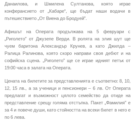
Данаилова, и Шмилена Султанова, която играе
конферансието от „Кабаре“, ще бъдат наши водачи в
пътешествието „От Виена до Бродуей”.
Афишът на Операта продължава на 5 февруари с
„Риголето” от Джузепе Верди. В ролята на злия шут ще
чуем баритона Александър Крунев, а като Джилда –
Ралица Ралинова, която скоро направи своя дебют и на
софийска сцена. „Риголето” ще се играе идният петък от
19:00 часа в залата на Операта.
Цената на билетите за представленията е съответно: 8, 10,
12, 15 лв., а за ученици и пенсионери – 6 лв. От Операта
предлагат и възможност цялото семейство да отиде на
представление срещу голяма отстъпка. Пакет „Фамилия” е
за 4 и повече души, като стойността на всеки билет в него е
по 6 лева.