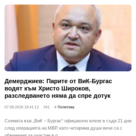
Демерджиев: Парите от ВиК-Бургас
водят към Христо Широков,
разследването няма да спре дотук
07.08.2026 18:41:12
341
Политика
Схемата във „ВиК – Бургас“ официално влезе в съда 21 дни
след операцията на МВР, като четирима души вече са с
обвинения за участие в о…