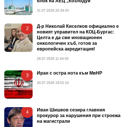
блок на АЕЦ „Козлодуй“
31.07.2026 20:34:43
Д-р Николай Киселков официално е
2
новият управител на КОЦ-Бургас:
Целта е да сме иновационен
онкологичен хъб, готов за
европейска акредитация!
28.07.2026 11:44:45
Иран с остра нота към МвНР
3
30.07.2026 19:52:10
Иван Шишков сезира главния
4
прокурор за нарушения при строежа
на магистрали