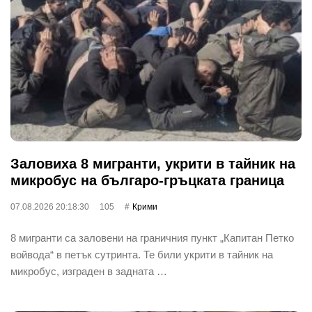
Заловиха 8 мигранти, укрити в тайник на
микробус на българо-гръцката граница
07.08.2026 20:18:30
105
Крими
8 мигранти са заловени на граничния пункт „Капитан Петко
войвода“ в петък сутринта. Те били укрити в тайник на
микробус, изграден в задната …