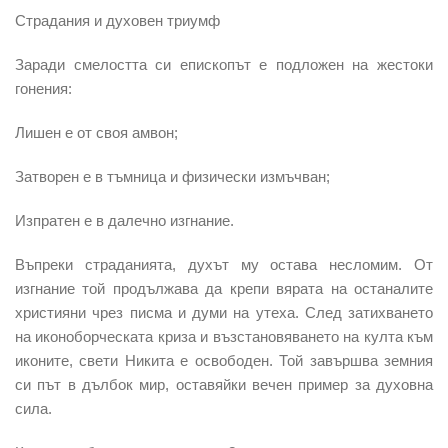
Страдания и духовен триумф
Заради смелостта си епископът е подложен на жестоки
гонения:
Лишен е от своя амвон;
Затворен е в тъмница и физически измъчван;
Изпратен е в далечно изгнание.
Въпреки страданията, духът му остава несломим. От
изгнание той продължава да крепи вярата на останалите
християни чрез писма и думи на утеха. След затихването
на иконоборческата криза и възстановяването на култа към
иконите, свети Никита е освободен. Той завършва земния
си път в дълбок мир, оставяйки вечен пример за духовна
сила.