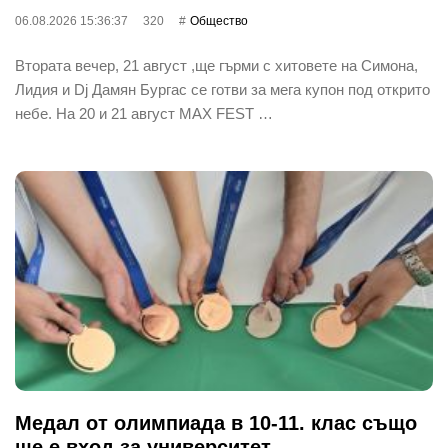
06.08.2026 15:36:37
320
Общество
Втората вечер, 21 август ,ще гърми с хитовете на Симона,
Лидия и Dj Дамян Бургас се готви за мега купон под открито
небе. На 20 и 21 август MAX FEST …
Медал от олимпиада в 10-11. клас също
ще е вход за университет