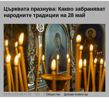
Църквата празнува: Какво забраняват
народните традиции на 28 май
28.05.2026 08:47:48
455
Общество
Добави коментар