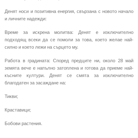
Денят носи и позитивна енергия, свързана с новото начало
и личните надежди:
Време за искрена молитва:
Денят е изключително
подходящ всеки да се помоли за това, което желае най-
силно и което лежи на сърцето му.
Работа в градината: Според предците ни, около 28 май
земята вече е напълно затоплена и готова да приеме най-
късните култури. Денят се смята за изключително
благодатен за засаждане на:
Тикви;
Краставици;
Бобови растения.