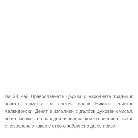
На 28 май Православната църква и народната традиция
почитат паметта на светия монах Никита, епископ
Халкидонски. Денят е изпълнен с дълбок духовен смисъл,
но и с множество народни вярвания, които повеляват какво
е позволено и какво е строго забранено да се прави.