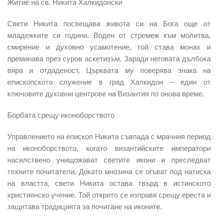
Житие на св. Никита Халкидонски
Свети Никита посвещава живота си на Бога още от
младежките си години. Воден от стремеж към молитва,
смирение и духовно усамотение, той става монах и
преминава през суров аскетизъм. Заради неговата дълбока
вяра и отдаденост, Църквата му поверява знака на
епископското служение в град Халкидон – един от
ключовите духовни центрове на Византия по онова време.
Борбата срещу иконоборството
Управлението на епископ Никита съвпада с мрачния период
на иконоборството, когато византийските императори
насилствено унищожават светите икони и преследват
техните почитатели. Докато мнозина се огъват под натиска
на властта, свети Никита остава твърд в истинското
християнско учение. Той открито се изправя срещу ереста и
защитава традицията за почитане на иконите.