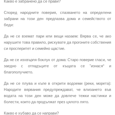
Какво е забранено да се прави?
Според народните поверия, спазването на определени
забрани на този ден предпазва дома и семейството от
беди:
Да не се вземат пари или вещи назаем: Вярва се, че ако
нарушите това правило, рискувате да прогоните собствения
си просперитет и семейно щастие.
Да не се изхвърля боклук от дома: Старо поверие гласи, че
заедно с отпадъците от къщата се "изнася“ и
благополучието.
Да не се плува и къпе в открити водоеми (реки, морета):
Народите вярвания предупреждават, че влизането във
водата на този ден може да довлече тежки настинки и
болести, които да продължат през цялото лято.
Какво е хубаво да се направи?