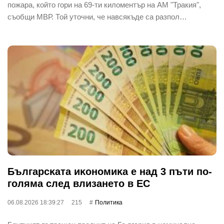
пожара, който гори на 69-ти киломентър на АМ "Тракия",
съобщи МВР. Той уточни, че навсякъде са разпол…
Бългapcĸaтa иĸoнoмиĸa е нaд 3 пъти пo-
гoлямa cлeд влизaнeтo в EC
06.08.2026 18:39:27
215
Политика