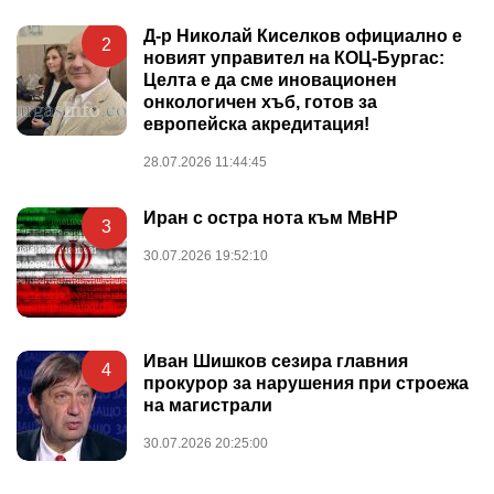
Д-р Николай Киселков официално е
2
новият управител на КОЦ-Бургас:
Целта е да сме иновационен
онкологичен хъб, готов за
европейска акредитация!
28.07.2026 11:44:45
Иран с остра нота към МвНР
3
30.07.2026 19:52:10
Иван Шишков сезира главния
4
прокурор за нарушения при строежа
на магистрали
30.07.2026 20:25:00