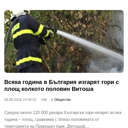
Всяка година в България изгарят гори с
площ колкото половин Витоша
06.08.2026 19:46:52
198
Общество
Средно около 120 000 декара български гори изгарят всяка
година – площ, сравнима с близо половината от
територията на Природен парк „Витоша&…