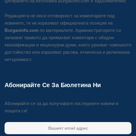
цитирането на източника BurgasInfo.com е задължително!
Редакцията не носи отговорност за коментарите под
новините, те не изразяват официалната позиция на
Burgasinfo.com
по материалите. Администраторите си
запазват правото да премахват коментари с обидни
квалификации и нецензурни думи, които уронват човешкото
достойнство или изразяват расова, етническа и религиозна
нетърпимост.
Абонирайте Се За Бюлетина Ни
Абонирайте се за да получавате последните новини в
пощата си!