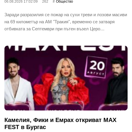
06.08.2026 17:02:09
262
Общество
Заради разразилия се пожар на сухи треви и лозови масиви
на 69 километър на АМ "Тракия", временно се затваря
отбивката за Септември при пътен възел Церо…
Камелия, Фики и Емрах откриват MAX
FEST в Бургас