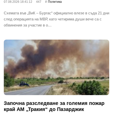
07.08.2026 18:41:12
447
Политика
Схемата във „ВиК – Бургас“ официално влезе в съда 21 дни
след операцията на МВР, като четирима души вече са с
обвинения за участие в о…
Започна разследване за големия пожар
край АМ „Тракия“ до Пазарджик