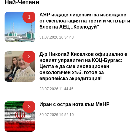
Най-Четени
АЯР издаде лицензия за извеждане
1
от експлоатация на трети и четвърти
блок на АЕЦ „Козлодуй“
31.07.2026 20:34:43
Д-р Николай Киселков официално е
2
новият управител на КОЦ-Бургас:
Целта е да сме иновационен
онкологичен хъб, готов за
европейска акредитация!
28.07.2026 11:44:45
Иран с остра нота към МвНР
3
30.07.2026 19:52:10