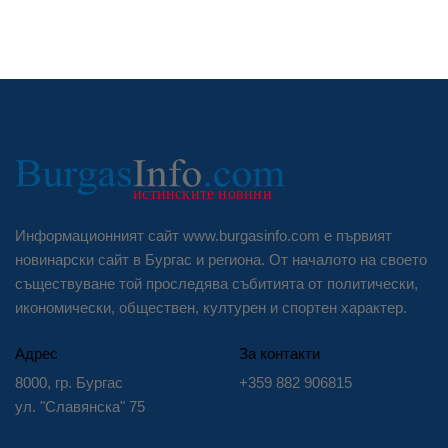
Информационният сайт www.burgasinfo.com е първият
новинарски сайт в Бургас и региона. От началото на своето
съществуване той проследява събитията от политически,
икономически, обществен, културен и спортен характер.
Адрес
За контакти
8000, гр. Бургас
+359 882 906815
ул. "Славянска" 75