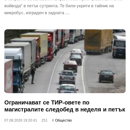
войвода“ в петък сутринта. Те били укрити в тайник на
микробус, изграден в задната …
Ограничават се ТИР-овете по
магистралите следобед в неделя и петък
07.08.2026 19:20:41
251
Общество