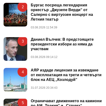
Бургас посреща легендарния
2
оркестър „Джузепе Верди“ от
Салерно с виртуозен концерт на
Летния театър
03.08.2026 11:54:39
Даниел Вълчев: В предстоящите
3
президентски избори аз няма да
участвам
03.08.2026 09:14:12
АЯР издаде лицензия за извеждане
4
от експлоатация на трети и четвърти
блок на АЕЦ „Козлодуй“
31.07.2026 20:34:43
Ограничават движението на камиони
5
по АМ „Тракия“ и „Струма“