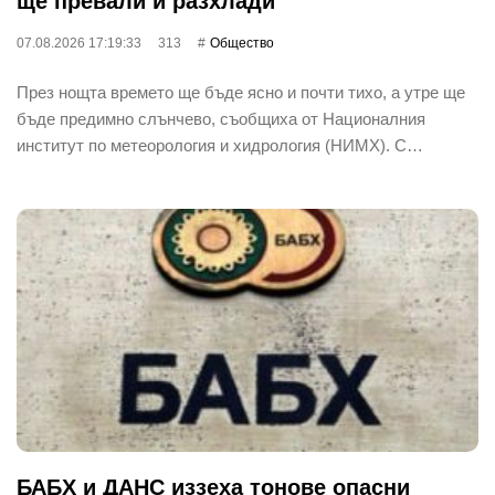
ще превали и разхлади
07.08.2026 17:19:33
313
Общество
През нощта времето ще бъде ясно и почти тихо, а утре ще
бъде предимно слънчево, съобщиха от Националния
институт по метеорология и хидрология (НИМХ). С…
БАБХ и ДАНС иззеха тонове опасни