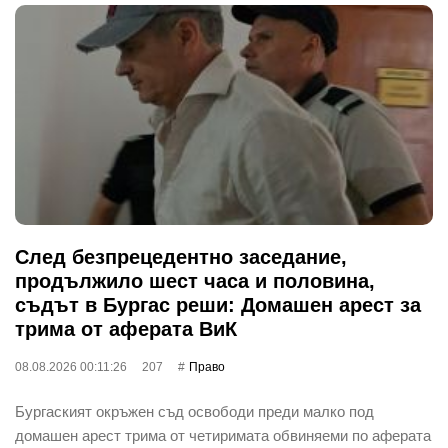
След безпрецедентно заседание,
продължило шест часа и половина,
съдът в Бургас реши: Домашен арест за
трима от аферата ВиК
08.08.2026 00:11:26
207
Право
Бургаският окръжен съд освободи преди малко под
домашен арест трима от четиримата обвиняеми по аферата