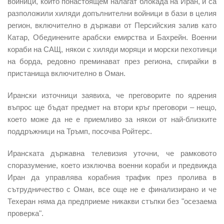
войници
, които понастоящем налагат блокада на Иран, и са
разположили хиляди допълнителни войници в бази в целия
регион, включително в държави от Персийския залив като
Катар, Обединените арабски емирства и Бахрейн.
Военни
кораби на САЩ,
някои с хиляди моряци и морски пехотинци
на борда, редовно преминават през региона, спирайки в
пристанища включително в Оман.
Ирански източници заявиха, че
преговорите по ядрения
въпрос ще бъдат предмет на втори кръг преговори
– нещо,
което може да не е приемливо за някои от най-близките
поддръжници на Тръмп, посочва Ройтерс.
Иранската държавна телевизия уточни, че рамковото
споразумение, което изключва военни кораби и предвижда
Иран да управлява корабния трафик през пролива в
сътрудничество с Оман, все още не е финализирано и че
Техеран няма да предприеме никакви стъпки без "осезаема
проверка".