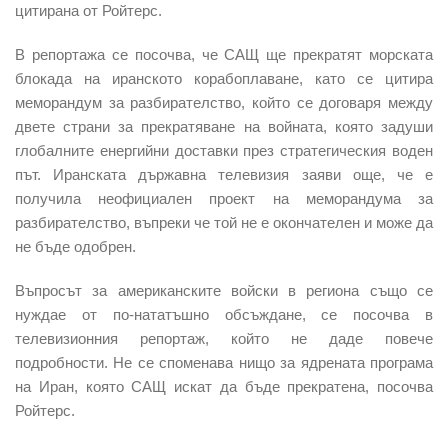
цитирана от Ройтерс.
В репортажа се посочва, че
САЩ ще прекратят морската
блокада на иранското корабоплаване
, като се цитира
меморандум за разбирателство, който се договаря между
двете страни за прекратяване на войната, която задуши
глобалните енергийни доставки през стратегическия воден
път. Иранската държавна телевизия заяви още, че е
получила
неофициален проект
на
меморандума
за
разбирателство, въпреки че той не е окончателен и може да
не бъде одобрен.
Въпросът за американските войски в региона също се
нуждае от по-нататъшно обсъждане,
се посочва в
телевизионния
репортаж
, който не даде повече
подробности. Не се споменава нищо за ядрената програма
на Иран, която САЩ искат да бъде прекратена, посочва
Ройтерс.