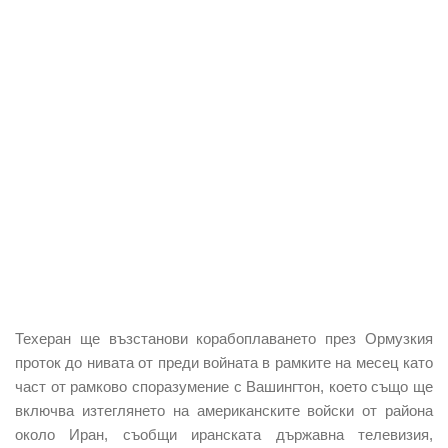
Техеран ще възстанови корабоплаването през Ормузкия
проток до нивата от преди войната
в рамките на месец като
част от рамково
споразумение
с
Вашингтон
, което също ще
включва изтеглянето на американските войски от района
около Иран,
съобщи иранската държавна телевизия,