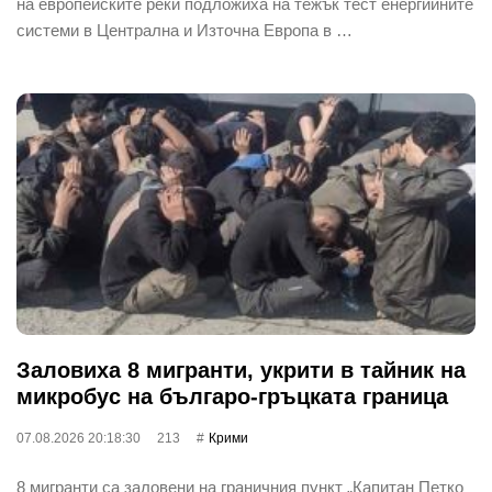
на европейските реки подложиха на тежък тест енергийните
системи в Централна и Източна Европа в …
Заловиха 8 мигранти, укрити в тайник на
микробус на българо-гръцката граница
07.08.2026 20:18:30
213
Крими
8 мигранти са заловени на граничния пункт „Капитан Петко