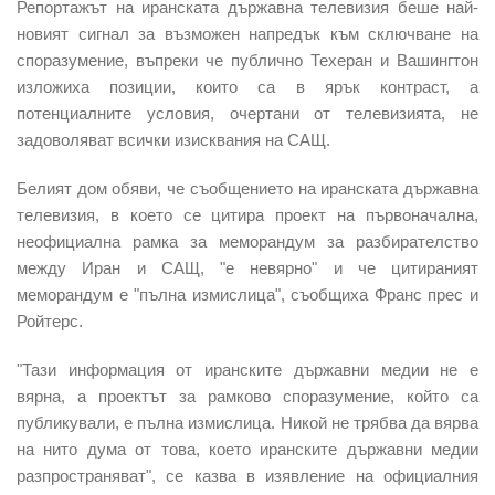
Репортажът на иранската държавна телевизия беше
най-
новият сигнал за възможен напредък към сключване на
споразумение
, въпреки че публично
Техеран и Вашингтон
изложиха позиции, които са в ярък контраст,
а
потенциалните условия, очертани от телевизията, не
задоволяват всички изисквания на САЩ.
Белият дом обяви, че съобщението на иранската държавна
телевизия,
в което се цитира проект на първоначална,
неофициална рамка за
меморандум
за разбирателство
между Иран и САЩ, "е
невярно" и че цитираният
меморандум е "пълна измислица",
съобщиха Франс прес и
Ройтерс.
"Тази информация от иранските държавни медии не е
вярна, а проектът за рамково споразумение, който са
публикували, е пълна измислица.
Никой не трябва да вярва
на нито дума от това, което иранските държавни медии
разпространяват", се казва в изявление на официалния