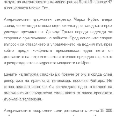
акаунт на американската администрация Rapid Response 47
в социалната мрежа Екс.
Американският държавен секретар Марко Рубио
вчера
заяви, че м
оже да отнеме още няколко дни,
след като през
уикенда президентът
Доналд
Тръмп
породи надежди
за
скорошно приключване на войната. Сред основните
спорни
въпроси
са отварянето и управлението на водния път, през
който преди конфликта преминаваха една пета от
доставките на петрол в света и втечнен природен газ, както
и разграждането на ядрените мощности на Иран.
Цените на петрола спаднаха с повече от 5% в сряда
след
репортажа на иранската телевизия, посочва Ройтерс. Не
стана веднага ясно
как би изглеждало едно оттегляне
на
американските въоръжени сили, както го описа иранската
държавна телевизия.
Американските въоръжени сили разполагат с около
15 000