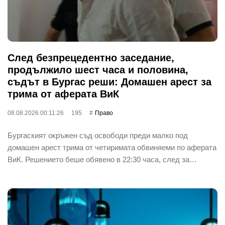
След безпрецедентно заседание,
продължило шест часа и половина,
съдът в Бургас реши: Домашен арест за
трима от аферата ВиК
08.08.2026 00:11:26
195
Право
Бургаският окръжен съд освободи преди малко под
домашен арест трима от четиримата обвиняеми по аферата
ВиК. Решението беше обявено в 22:30 часа, след за…