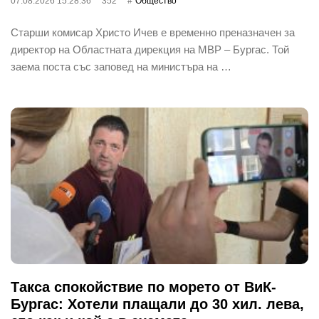
07.08.2026 15:28:36
352
Общество
Старши комисар Христо Ичев е временно преназначен за
директор на Областната дирекция на МВР – Бургас. Той
заема поста със заповед на министъра на …
Такса спокойствие по морето от ВиК-
Бургас: Хотели плащали до 30 хил. лева,