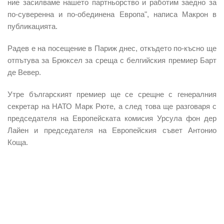
ние
засилваме нашето партньорство
и работим заедно за
по-суверенна и по-обединена Европа", написа Макрон в
публикацията.
Радев е на посещение в Париж днес, откъдето по-късно ще
отпътува за Брюксел за
среща с белгийския премиер Барт
де Вевер.
Утре българският премиер ще се срещне с генералния
секретар на НАТО Марк Рюте, а след това ще разговаря с
председателя на Европейската комисия
Урсула фон дер
Лайен
и председателя на Европейския съвет Антонио
Коща.