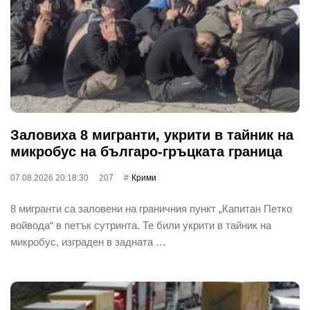
Заловиха 8 мигранти, укрити в тайник на
микробус на българо-гръцката граница
07.08.2026 20:18:30
207
Крими
8 мигранти са заловени на граничния пункт „Капитан Петко
войвода“ в петък сутринта. Те били укрити в тайник на
микробус, изграден в задната …