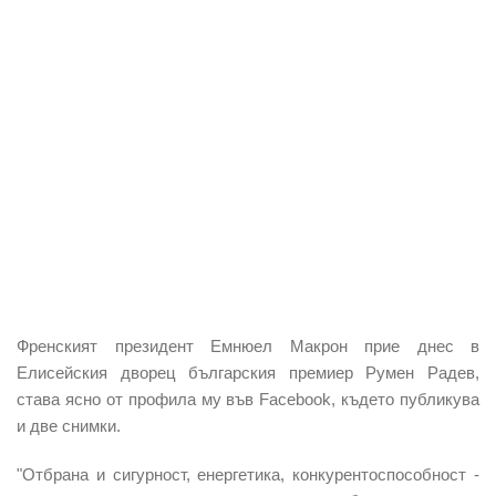
Френският президент Емнюел Макрон прие днес в
Елисейския дворец българския премиер
Румен Радев
,
става ясно от профила му във Facebook, където публикува
и две снимки.
"Отбрана и сигурност, енергетика, конкурентоспособност -