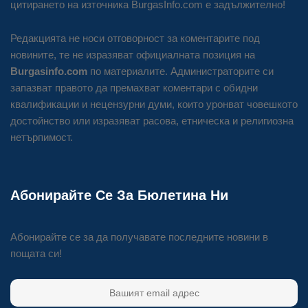
цитирането на източника BurgasInfo.com е задължително!
Редакцията не носи отговорност за коментарите под
новините, те не изразяват официалната позиция на
Burgasinfo.com
по материалите. Администраторите си
запазват правото да премахват коментари с обидни
квалификации и нецензурни думи, които уронват човешкото
достойнство или изразяват расова, етническа и религиозна
нетърпимост.
Абонирайте Се За Бюлетина Ни
Абонирайте се за да получавате последните новини в
пощата си!