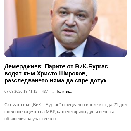
Демерджиев: Парите от ВиК-Бургас
водят към Христо Широков,
разследването няма да спре дотук
07.08.2026 18:41:12
437
Политика
Схемата във „ВиК – Бургас“ официално влезе в съда 21 дни
след операцията на МВР, като четирима души вече са с
обвинения за участие в о…