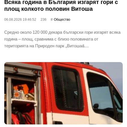
Всяка година в България изгарят гори с
площ колкото половин Витоша
06.08.2026 19:46:52
236
Общество
Средно около 120 000 декара български гори изгарят всяка
година – площ, сравнима с близо половината от
територията на Природен парк „Витоша&…