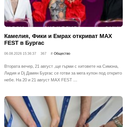
Камелия, Фики и Емрах откриват MAX
FEST в Бургас
06.08.2026 15:36:37
367
Общество
Втората вечер, 21 август ,ще гърми с хитовете на Симона,
Лидия и Dj Дамян Бургас се готви за мега купон под открито
небе. На 20 и 21 август MAX FEST …