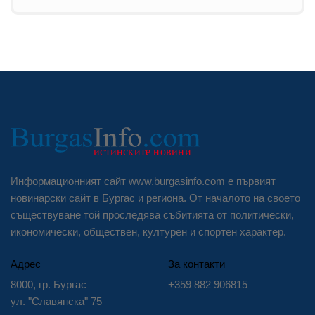
Информационният сайт www.burgasinfo.com е първият
новинарски сайт в Бургас и региона. От началото на своето
съществуване той проследява събитията от политически,
икономически, обществен, културен и спортен характер.
Адрес
За контакти
8000, гр. Бургас
+359 882 906815
ул. "Славянска" 75