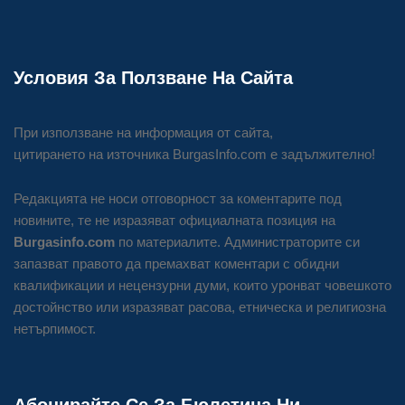
Условия За Ползване На Сайта
При използване на информация от сайта,
цитирането на източника BurgasInfo.com е задължително!
Редакцията не носи отговорност за коментарите под
новините, те не изразяват официалната позиция на
Burgasinfo.com
по материалите. Администраторите си
запазват правото да премахват коментари с обидни
квалификации и нецензурни думи, които уронват човешкото
достойнство или изразяват расова, етническа и религиозна
нетърпимост.
Абонирайте Се За Бюлетина Ни