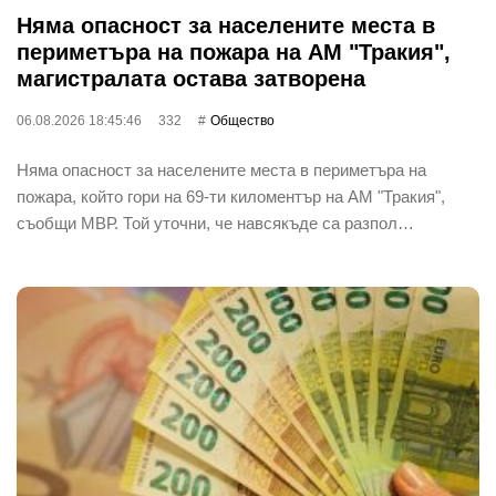
Няма опасност за населените места в
периметъра на пожара на АМ "Тракия",
магистралата остава затворена
06.08.2026 18:45:46
332
Общество
Няма опасност за населените места в периметъра на
пожара, който гори на 69-ти киломентър на АМ "Тракия",
съобщи МВР. Той уточни, че навсякъде са разпол…