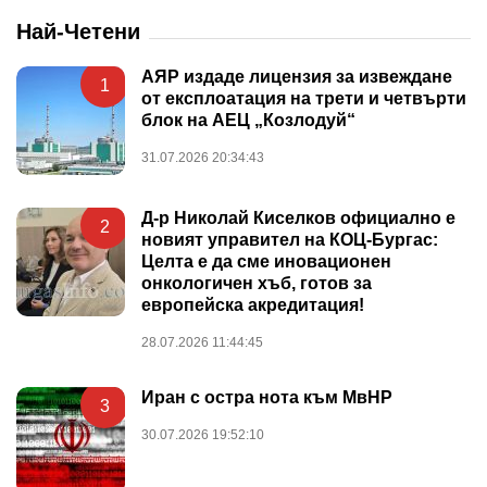
Най-Четени
АЯР издаде лицензия за извеждане
1
от експлоатация на трети и четвърти
блок на АЕЦ „Козлодуй“
31.07.2026 20:34:43
Д-р Николай Киселков официално е
2
новият управител на КОЦ-Бургас:
Целта е да сме иновационен
онкологичен хъб, готов за
европейска акредитация!
28.07.2026 11:44:45
Иран с остра нота към МвНР
3
30.07.2026 19:52:10