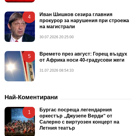
Иван Шишков сезира главния
4
прокурор за нарушения при строежа
на магистрали
30.07.2026 20:25:00
Времето през август: Горещ въздух
5
от Африка носи 40-градусови жеги
31.07.2026 08:54:33
Най-Коментирани
Бургас посреща легендарния
1
оркестър „Джузепе Верди“ от
Салерно с виртуозен концерт на
Летния театър