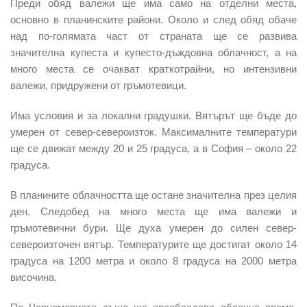
Преди обяд валежи ще има само на отделни места,
основно в планинските райони. Около и след обяд обаче
над по-голямата част от страната ще се развива
значителна купеста и купесто-дъждовна облачност, а на
много места се очакват краткотрайни, но интензивни
валежи, придружени от гръмотевици.
Има условия и за локални градушки. Вятърът ще бъде до
умерен от север-североизток. Максималните температури
ще се движат между 20 и 25 градуса, а в София – около 22
градуса.
В планините облачността ще остане значителна през целия
ден. Следобед на много места ще има валежи и
гръмотевични бури. Ще духа умерен до силен север-
североизточен вятър. Температурите ще достигат около 14
градуса на 1200 метра и около 8 градуса на 2000 метра
височина.