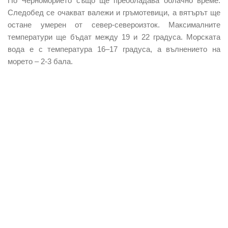
По Черноморието също ще преобладава облачно време.
Следобед се очакват валежи и гръмотевици, а вятърът ще
остане умерен от север-североизток. Максималните
температури ще бъдат между 19 и 22 градуса. Морската
вода е с температура 16–17 градуса, а вълнението на
морето – 2-3 бала.