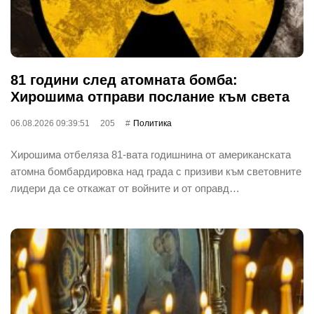
81 години след атомната бомба:
Хирошима отправи послание към света
06.08.2026 09:39:51
205
Политика
Хирошима отбеляза 81-вата годишнина от американската
атомна бомбардировка над града с призиви към световните
лидери да се откажат от войните и от оправд…