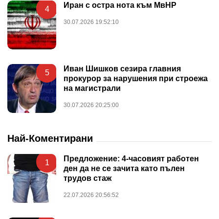
Иран с остра нота към МвНР
4
30.07.2026 19:52:10
Иван Шишков сезира главния
5
прокурор за нарушения при строежа
на магистрали
30.07.2026 20:25:00
Най-Коментирани
Предложение: 4-часовият работен
1
ден да не се зачита като пълен
трудов стаж
22.07.2026 20:56:52