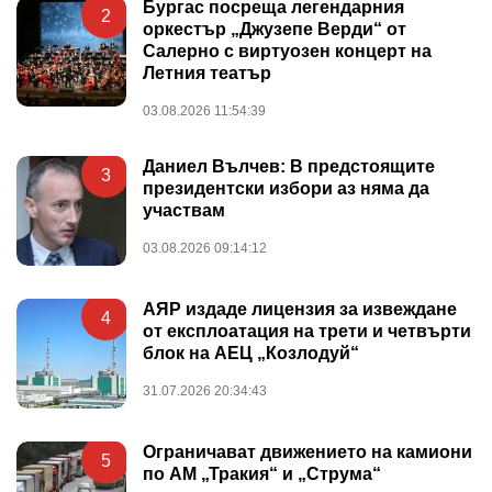
Бургас посреща легендарния
2
оркестър „Джузепе Верди“ от
Салерно с виртуозен концерт на
Летния театър
03.08.2026 11:54:39
Даниел Вълчев: В предстоящите
3
президентски избори аз няма да
участвам
03.08.2026 09:14:12
АЯР издаде лицензия за извеждане
4
от експлоатация на трети и четвърти
блок на АЕЦ „Козлодуй“
31.07.2026 20:34:43
Ограничават движението на камиони
5
по АМ „Тракия“ и „Струма“