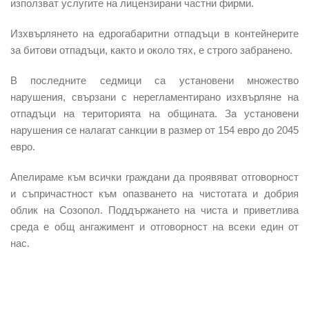
използват услугите на лицензирани частни фирми.
Изхвърлянето на едрогабаритни отпадъци в контейнерите
за битови отпадъци, както и около тях, е строго забранено.
В последните седмици са установени множество
нарушения, свързани с нерегламентирано изхвърляне на
отпадъци на територията на общината. За установени
нарушения се налагат санкции в размер от
154 евро
до
2045
евро
.
Апелираме към всички граждани да проявяват отговорност
и съпричастност към опазването на чистотата и добрия
облик на Созопол. Поддържането на чиста и приветлива
среда е общ ангажимент и отговорност на всеки един от
нас.