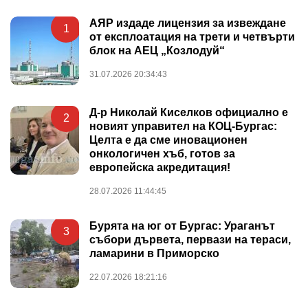
АЯР издаде лицензия за извеждане
1
от експлоатация на трети и четвърти
блок на АЕЦ „Козлодуй“
31.07.2026 20:34:43
Д-р Николай Киселков официално е
2
новият управител на КОЦ-Бургас:
Целта е да сме иновационен
онкологичен хъб, готов за
европейска акредитация!
28.07.2026 11:44:45
Бурята на юг от Бургас: Ураганът
3
събори дървета, первази на тераси,
ламарини в Приморско
22.07.2026 18:21:16