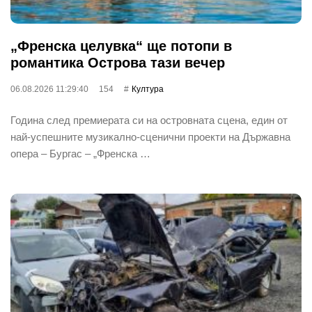
„Френска целувка“ ще потопи в
романтика Острова тази вечер
06.08.2026 11:29:40
154
Култура
Година след премиерата си на островната сцена, един от
най‐успешните музикално-сценични проекти на Държавна
опера – Бургас – „Френска …