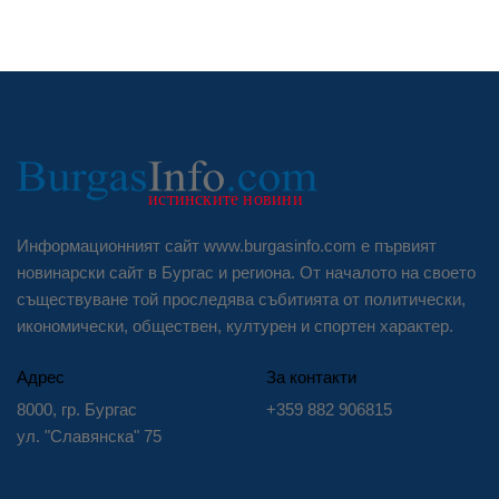
Информационният сайт www.burgasinfo.com е първият
новинарски сайт в Бургас и региона. От началото на своето
съществуване той проследява събитията от политически,
икономически, обществен, културен и спортен характер.
Адрес
За контакти
8000, гр. Бургас
+359 882 906815
ул. "Славянска" 75