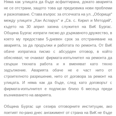
Няма как улицата да бъде асфалтирана, докато аварията
не се отстрани, защото това ще предизвика нови проблеми
и разкопаване. Става въпрос за отсечката на ул. „Оборище“
между улиците „Хан Аспарух“ и „Св. с. Кирил и Методий“,
където на 30 април загина служител на ВиК Бургас.
Община Бургас изпрати писмо до държавното дружество, в
което му предостави 5-дневен срок за отстраняване на
аварията, за да продължи и работата по ремонта. От ВиК
обаче изпратиха писмо с абсурден отговор, в който
обясняват, че очакват фирмата-изпълнител на ремонта да
свърши тяхната работа и я вменяват като тяхно
задължение. Аварията обаче не е част нито от
строителното разрешение, нито от договора за ремонт на
улицата. И няма как да бъде, след като договорът с
фирмата-изпълнител е подписан близо 6 месеца преди
възникването на аварията.
Община Бургас ще сезира отговорните институции, ако
поетият по-рано днес ангажимент от страна на ВиК не бъде