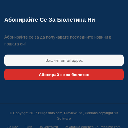
Абонирайте Се За Бюлетина Ни
Абонирайте се за да получавате последните новини в
пощата си!
Абонирай се за бюлетин
© Copyright 2017 Burgasinfo.com, Preview Ltd., Portions copyright
NK
Software
За нас
Екип
За контакти
Рекламна оферта - burgasinfo.com