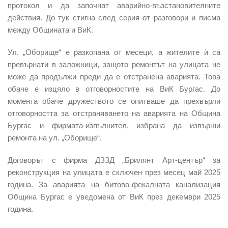
протокол и да започнат аварийно-възстановителните
действия. До тук стигна след серия от разговори и писма
между Общината и ВиК.
Ул. „Оборище“ е разкопана от месеци, а жителите ѝ са
превърнати в заложници, защото ремонтът на улицата не
може да продължи преди да е отстранена аварията. Това
обаче е изцяло в отговорностите на ВиК Бургас. До
момента обаче дружеството се опитваше да прехвърли
отговорността за отстраняването на аварията на Община
Бургас и фирмата-изпълнител, избрана да извърши
ремонта на ул. „Оборище“.
Договорът с фирма ДЗЗД „Брилянт Арт-център“ за
реконструкция на улицата е сключен през месец май 2025
година. За аварията на битово-фекалната канализация
Община Бургас е уведомена от ВиК през декември 2025
година.