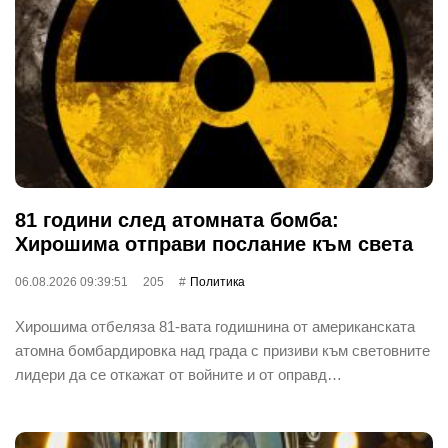
81 години след атомната бомба:
Хирошима отправи послание към света
06.08.2026 09:39:51
205
Политика
Хирошима отбеляза 81-вата годишнина от американската
атомна бомбардировка над града с призиви към световните
лидери да се откажат от войните и от оправд…