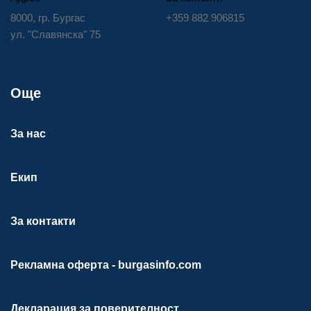
8000, гр. Бургас
+359 882 906815
ул. "Славянска" 75
Още
За нас
Екип
За контакти
Рекламна оферта - burgasinfo.com
Декларация за поверителност