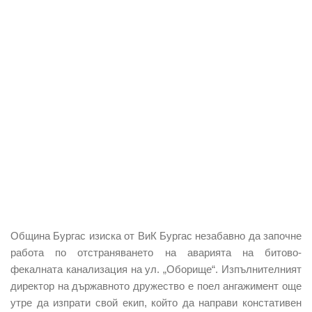
Община Бургас изиска от ВиК Бургас незабавно да започне
работа по отстраняването на аварията на битово-
фекалната канализация на ул. „Оборище“. Изпълнителният
директор на държавното дружество е поел ангажимент още
утре да изпрати свой екип, който да направи констативен