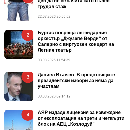
ден да не се зачита като пълен
трудов стаж
22.07.2026 20:56:52
Бургас посреща легендарния
2
оркестър „Джузепе Верди“ от
Салерно с виртуозен концерт на
Летния театър
03.08.2026 11:54:39
Даниел Вълчев: В предстоящите
3
президентски избори аз няма да
участвам
03.08.2026 09:14:12
АЯР издаде лицензия за извеждане
4
от експлоатация на трети и четвърти
блок на АЕЦ „Козлодуй“