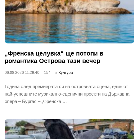
„Френска целувка“ ще потопи в
романтика Острова тази вечер
06.08.2026 11:29:40
154
Култура
Година след премиерата си на островната сцена, един от
най‐успешните музикално-сценични проекти на Държавна
опера – Бургас – „Френска …