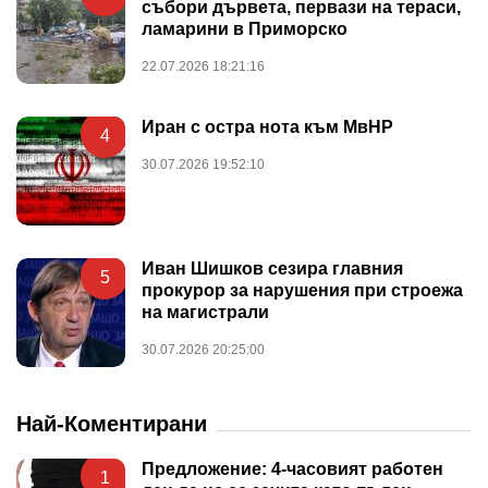
събори дървета, первази на тераси,
ламарини в Приморско
22.07.2026 18:21:16
Иран с остра нота към МвНР
4
30.07.2026 19:52:10
Иван Шишков сезира главния
5
прокурор за нарушения при строежа
на магистрали
30.07.2026 20:25:00
Най-Коментирани
Предложение: 4-часовият работен
1