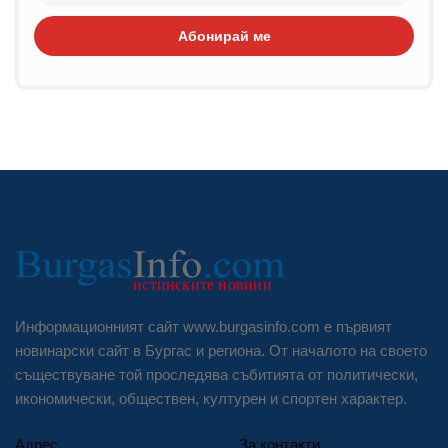
Абонирай ме
Информационният сайт www.burgasinfo.com е първият
новинарски сайт в Бургас и региона. От началото на своето
съществуване той проследява събитията от политически,
икономически, обществен, културен и спортен характер.
Адрес
За контакти