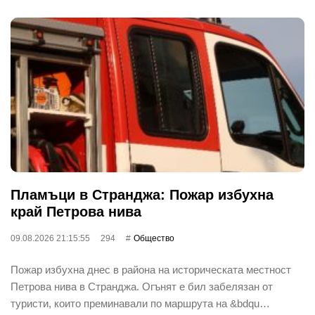
Пламъци в Странджа: Пожар избухна
край Петрова нива
09.08.2026 21:15:55
294
Общество
Пожар избухна днес в района на историческата местност
Петрова нива в Странджа. Огънят е бил забелязан от
туристи, които преминавали по маршрута на &bdqu…