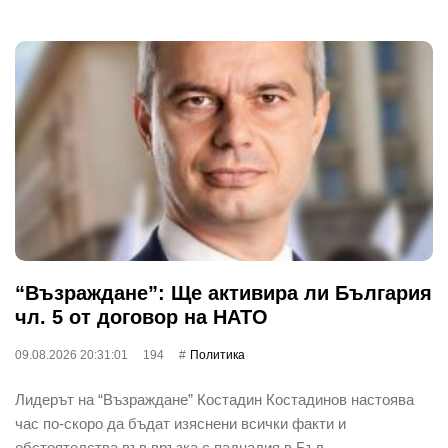
“Възраждане”: Ще активира ли България
чл. 5 от договор на НАТО
09.08.2026 20:31:01
194
Политика
Лидерът на “Възраждане” Костадин Костадинов настоява
час по-скоро да бъдат изяснени всички факти и
обстоятелства във връзка с падналия в Бъл…