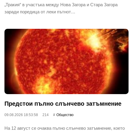
„Тракия“ в участъка между Нова Загора и Стара Загора
заради поредица от леки пътнот…
Предстои пълно слънчево затъмнение
09.08.2026 18:53:58
214
Общество
На 12 август се очаква пълно слънчево затъмнение, което