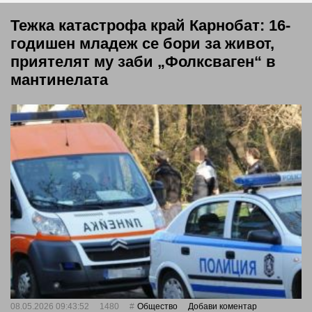
Тежка катастрофа край Карнобат: 16-
годишен младеж се бори за живот,
приятелят му заби „Фолксваген“ в
мантинелата
08.05.2026 09:43:52
1480
Общество
Добави коментар