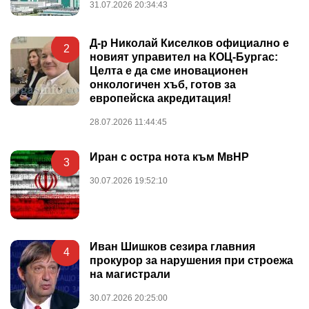
31.07.2026 20:34:43
Д-р Николай Киселков официално е
2
новият управител на КОЦ-Бургас:
Целта е да сме иновационен
онкологичен хъб, готов за
европейска акредитация!
28.07.2026 11:44:45
Иран с остра нота към МвНР
3
30.07.2026 19:52:10
Иван Шишков сезира главния
4
прокурор за нарушения при строежа
на магистрали
30.07.2026 20:25:00