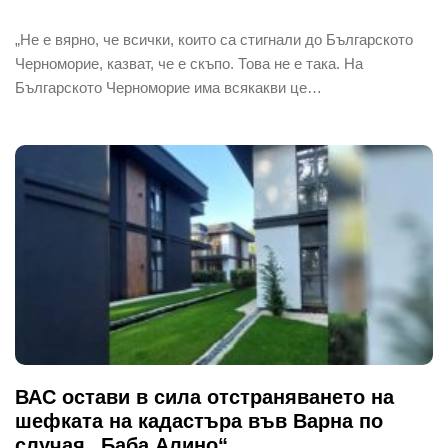
„Не е вярно, че всички, които са стигнали до Българското
Черноморие, казват, че е скъпо. Това не е така. На
Българското Черноморие има всякакви це…
ВАС остави в сила отстраняването на
шефката на кадастъра във Варна по
случая „Баба Алино“