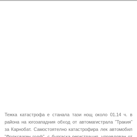
Тежка катастрофа е станала тази нощ
около 01.14 ч. в
района на югозападния обход от автомагистрала "Тракия"
за Карнобат.
С
амостоятелно катастрофира л
ек автомобил
"Фолксваген голф", с бургаска регистрация, управляван от