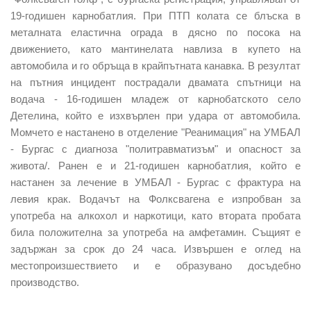
19-годишен карнобатлия. При ПТП
колата
се блъска в
металната еластична ограда в дясно по посока на
движението, като мантинелата навлиза в купето на
автомобила и го обръща в крайпътната канавка. В резултат
на пътния инцидент пострадали двамата спътници на
водача - 16-годишен младеж от карнобатското село
Детелина,
който е
изхвърлен при удара от автомобила.
Момчето е н
астанен
о
в отделение "Реанимация" на УМБАЛ
- Бургас с диагноза "политравматизъм" и опасност за
живота/.
Ранен е
и 21-годишен карнобатлия,
който е
настанен за лечение в УМБАЛ - Бургас с фрактура на
левия крак. Водачът на
Фолксвагена
е изпробван за
употреба на алкохол и наркотици, като втората пробата
била положителна за употреба на амфетамин. Същият е
задържан за срок до 24 часа. Извършен е оглед на
местопроизшествието и е образувано досъдебно
производство.