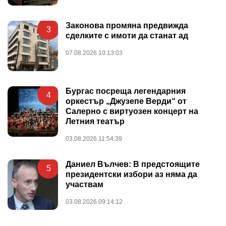
Законова промяна предвижда
3
сделките с имоти да станат ад
07.08.2026 10:13:03
Бургас посреща легендарния
4
оркестър „Джузепе Верди“ от
Салерно с виртуозен концерт на
Летния театър
03.08.2026 11:54:39
Даниел Вълчев: В предстоящите
5
президентски избори аз няма да
участвам
03.08.2026 09:14:12