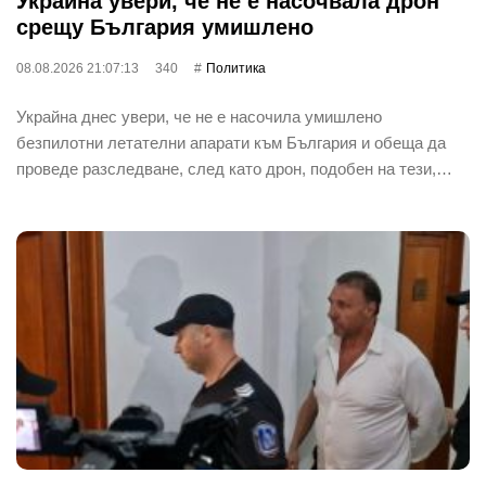
Украйна увери, че не е насочвала дрон
срещу България умишлено
08.08.2026 21:07:13
340
Политика
Украйна днес увери, че не е насочила умишлено
безпилотни летателни апарати към България и обеща да
проведе разследване, след като дрон, подобен на тези,…