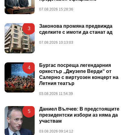
07.08.2026 15:28:36
Законова промяна предвижда
3
сделките с имоти да станат ад
07.08.2026 10:13:03
Бургас посреща легендарния
4
оркестър „Джузепе Верди“ от
Салерно с виртуозен концерт на
Летния театър
03.08.2026 11:54:39
Даниел Вълчев: В предстоящите
5
президентски избори аз няма да
участвам
03.08.2026 09:14:12