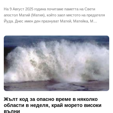
На 9 Август 2025 година почитаме паметта на Свети
апостол Матий (Матия), който заел мястото на предателя
Йуда. Днес имен ден празнуват Матей, Матейка, М…
Жълт код за опасно време в няколко
области в неделя, край морето високи
вълни