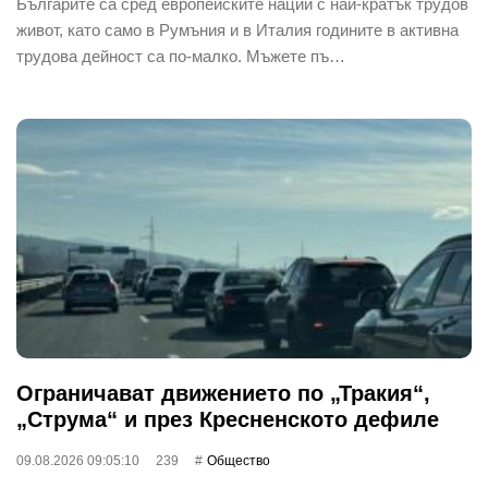
Българите са сред европейските нации с най-кратък трудов
живот, като само в Румъния и в Италия годините в активна
трудова дейност са по-малко. Мъжете пъ…
Ограничават движението по „Тракия“,
„Струма“ и през Кресненското дефиле
09.08.2026 09:05:10
239
Общество