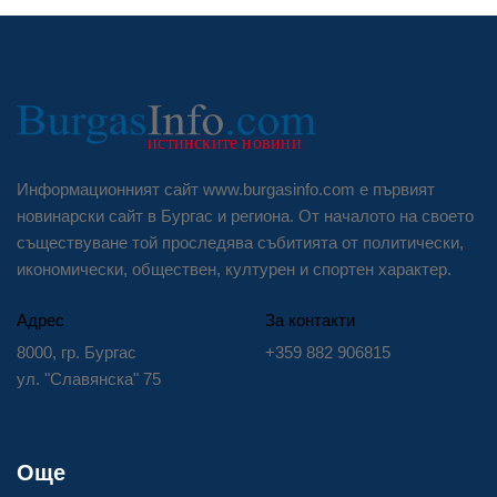
Информационният сайт www.burgasinfo.com е първият
новинарски сайт в Бургас и региона. От началото на своето
съществуване той проследява събитията от политически,
икономически, обществен, културен и спортен характер.
Адрес
За контакти
8000, гр. Бургас
+359 882 906815
ул. "Славянска" 75
Още