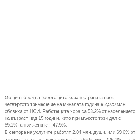
Общият брой на работещите хора в страната през
четвъртото тримесечие на миналата година е 2,929 млн.,
обявиха от НСИ. Работещите хора са 53,2% от населението
на възраст над 15 години, като при мъжете този дял е
59,1%, а при жените – 47,9%.
В сектора на услугите работят 2,04 млн. души, или 69,6% от
заетите хора, в индустрията – 765,5 хил. (26,1%), а в