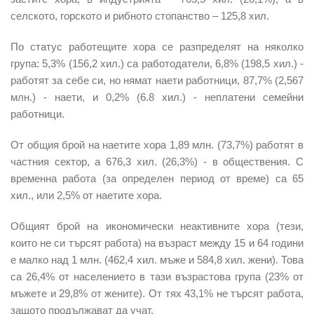
селското, горското и рибното стопанство – 125,8 хил.
По статус работещите хора се разпределят на няколко
група: 5,3% (156,2 хил.) са работодатели, 6,8% (198,5 хил.) -
работят за себе си, но нямат наети работници, 87,7% (2,567
млн.) - наети, и 0,2% (6.8 хил.) - неплатени семейни
работници.
От общия брой на наетите хора 1,89 млн. (73,7%) работят в
частния сектор, а 676,3 хил. (26,3%) - в обществения. С
временна работа (за определен период от време) са 65
хил., или 2,5% от наетите хора.
Общият брой на икономически неактивните хора (тези,
които не си търсят работа) на възраст между 15 и 64 години
е малко над 1 млн. (462,4 хил. мъже и 584,8 хил. жени). Това
са 26,4% от населението в тази възрастова група (23% от
мъжете и 29,8% от жените). От тях 43,1% не търсят работа,
защото продължават да учат.