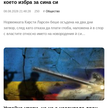
което избра за сина си
08.08.2026 21:48:28
250
Общество
Норвежката Кирсти Ларсен беше осъдена на два дни
затвор, след като отказа да плати глоба, наложена ѝ в спор
с властите относно името на новородения ѝ си…