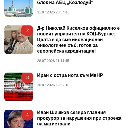
блок на АЕЦ „Козлодуй“
31.07.2026 20:34:43
Д-р Николай Киселков официално е
2
новият управител на КОЦ-Бургас:
Целта е да сме иновационен
онкологичен хъб, готов за
европейска акредитация!
28.07.2026 11:44:45
Иран с остра нота към МвНР
3
30.07.2026 19:52:10
Иван Шишков сезира главния
4
прокурор за нарушения при строежа
на магистрали