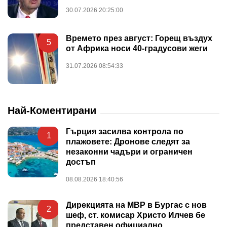
30.07.2026 20:25:00
Времето през август: Горещ въздух
5
от Африка носи 40-градусови жеги
31.07.2026 08:54:33
Най-Коментирани
Гърция засилва контрола по
1
плажовете: Дронове следят за
незаконни чадъри и ограничен
достъп
08.08.2026 18:40:56
Дирекцията на МВР в Бургас с нов
2
шеф, ст. комисар Христо Илчев бе
представен официално