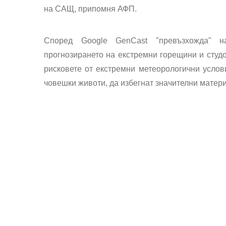
на САЩ, припомня АФП.
Според Google GenCast "превъзхожда" 
прогнозирането на екстремни горещини и студов
рисковете от екстремни метеорологични услов
човешки животи, да избегнат значителни матери