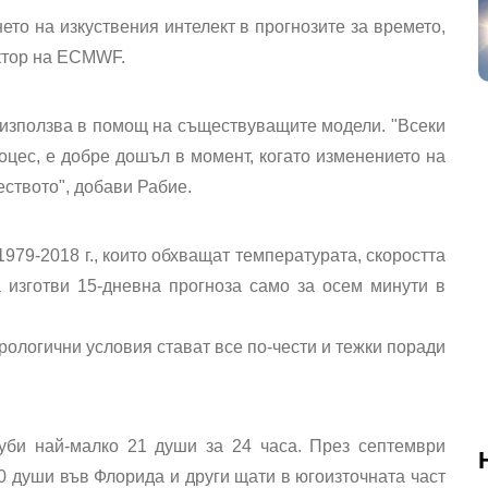
ето на изкуствения интелект в прогнозите за времето,
ктор на ECMWF.
 използва в помощ на съществуващите модели. "Всеки
оцес, е добре дошъл в момент, когато изменението на
ството", добави Рабие.
1979-2018 г., които обхващат температурата, скоростта
 изготви 15-дневна прогноза само за осем минути в
ологични условия стават все по-чести и тежки поради
уби най-малко 21 души за 24 часа. През септември
0 души във Флорида и други щати в югоизточната част