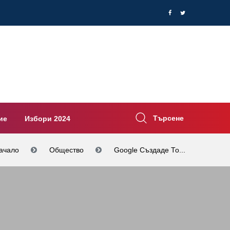
Търсене
ие
Избори 2024
ачало
Общество
Google Създаде То...