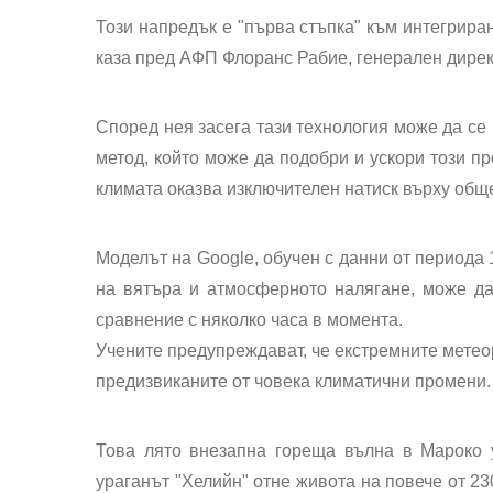
Този напредък е "първа стъпка" към интегриран
каза пред AФП Флоранс Рабие, генерален дире
Според нея засега тази технология може да се
метод, който може да подобри и ускори този пр
климата оказва изключителен натиск върху обще
Моделът на Google, обучен с данни от периода 
на вятъра и атмосферното налягане, може да
сравнение с няколко часа в момента.
Учените предупреждават, че екстремните метеор
предизвиканите от човека климатични промени.
Това лято внезапна гореща вълна в Мароко 
ураганът "Хелийн" отне живота на повече от 23