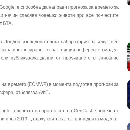
 Google, е способна да направи прогноза за времето за
ози начин спасява човешки животи при все по-честите
т БТА.
в Лондон изследователска лаборатория за изкуствен
сти за прогнозиране" от настоящия референтен модел.
тели публикуваха данни от проучването в списание
 на времето (ECMWF) в момента подготвя прогнози за
 сфера, отбелязва АФП.
ogle точността на прогнозите на GenCast е повече от
 през 2019 г., върху които са тествани двата модела.