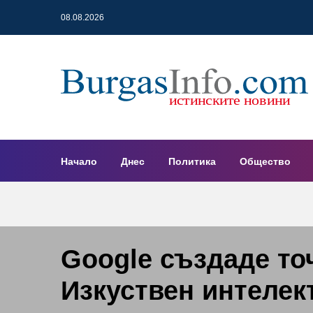
08.08.2026
Начало
Днес
Политика
Общество
Google създаде то
Изкуствен интелек