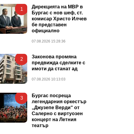
Дирекцията на МВР в
1
Бургас с нов шеф, ст.
комисар Христо Илчев
бе представен
официално
07.08.2026 15:28:36
Законова промяна
2
предвижда сделките с
имоти да станат ад
07.08.2026 10:13:03
Бургас посреща
3
легендарния оркестър
„Джузепе Верди“ от
Салерно с виртуозен
концерт на Летния
театър