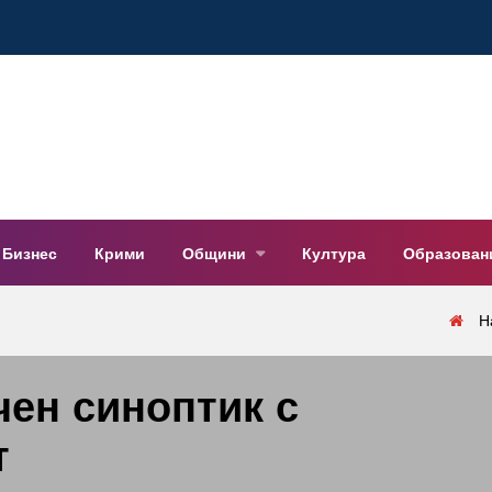
Бизнес
Крими
Общини
Култура
Образован
Н
чен синоптик с
т