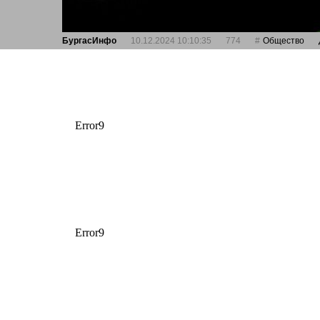
БургасИнфо
10.12.2024 10:10:35
774
Общество