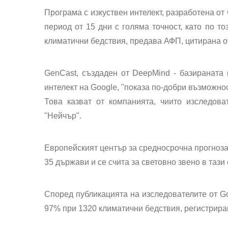
Програма с изкуствен интелект, разработена от
период от 15 дни с голяма точност, като по т
климатични бедствия, предава АФП, цитирана о
GenCast, създаден от DeepMind - базираната 
интелект на Google, "показа по-добри възможно
Това казват от компанията, чиито изследова
"Нейчър".
Европейският център за средносрочна прогноза
35 държави и се счита за световно звено в тази
Според публикацията на изследователите от Go
97% при 1320 климатични бедствия, регистрирани