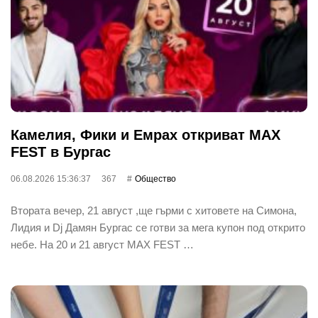
Камелия, Фики и Емрах откриват MAX
FEST в Бургас
06.08.2026 15:36:37
367
Общество
Втората вечер, 21 август ,ще гърми с хитовете на Симона,
Лидия и Dj Дамян Бургас се готви за мега купон под открито
небе. На 20 и 21 август MAX FEST …