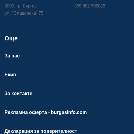
8000, гр. Бургас
+359 882 906815
ул. "Славянска" 75
Още
За нас
Екип
За контакти
Рекламна оферта - burgasinfo.com
Декларация за поверителност