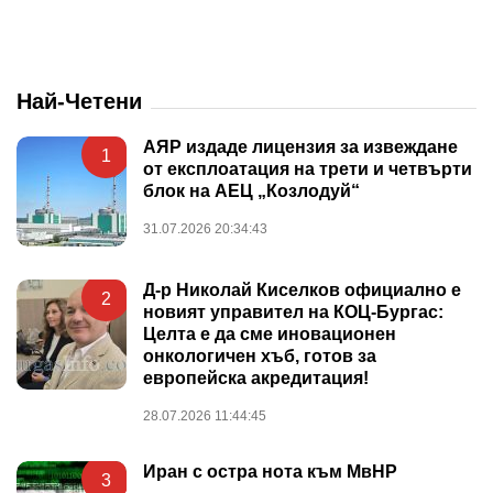
Най-Четени
АЯР издаде лицензия за извеждане
1
от експлоатация на трети и четвърти
блок на АЕЦ „Козлодуй“
31.07.2026 20:34:43
Д-р Николай Киселков официално е
2
новият управител на КОЦ-Бургас:
Целта е да сме иновационен
онкологичен хъб, готов за
европейска акредитация!
28.07.2026 11:44:45
Иран с остра нота към МвНР
3