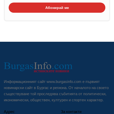
Абонирай ме
Информационният сайт www.burgasinfo.com е първият
новинарски сайт в Бургас и региона. От началото на своето
съществуване той проследява събитията от политически,
икономически, обществен, културен и спортен характер.
Адрес
За контакти