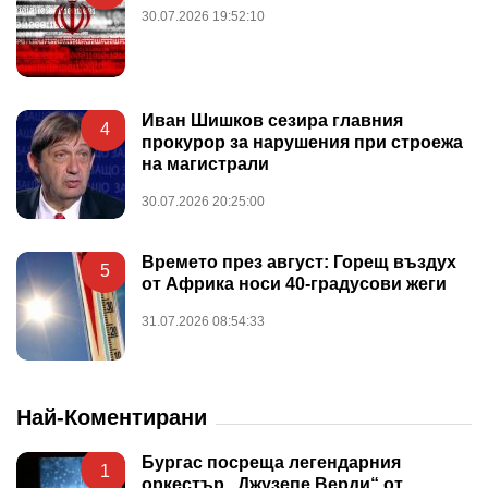
30.07.2026 19:52:10
Иван Шишков сезира главния
4
прокурор за нарушения при строежа
на магистрали
30.07.2026 20:25:00
Времето през август: Горещ въздух
5
от Африка носи 40-градусови жеги
31.07.2026 08:54:33
Най-Коментирани
Бургас посреща легендарния
1
оркестър „Джузепе Верди“ от