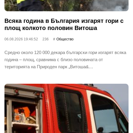
Всяка година в България изгарят гори с
площ колкото половин Витоша
06.08.2026 19:46:52
236
Общество
Средно около 120 000 декара български гори изгарят всяка
година – площ, сравнима с близо половината от
територията на Природен парк „Витоша&…