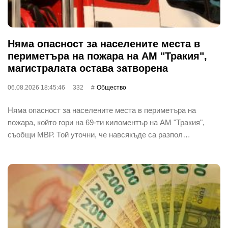
Няма опасност за населените места в
периметъра на пожара на АМ "Тракия",
магистралата остава затворена
06.08.2026 18:45:46
332
Общество
Няма опасност за населените места в периметъра на
пожара, който гори на 69-ти киломентър на АМ "Тракия",
съобщи МВР. Той уточни, че навсякъде са разпол…