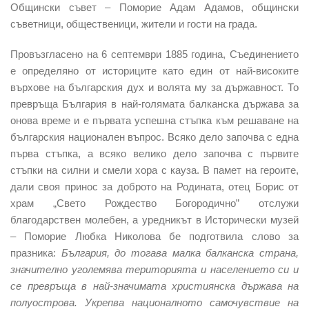
Общински съвет – Поморие Адам Адамов, общински
съветници, общественици, жители и гости на града.
Провъзгласено на 6 септември 1885 година, Съединението
е определяно от историците като един от най-високите
върхове на българския дух и волята му за държавност. То
превръща България в най-голямата балканска държава за
онова време и е първата успешна стъпка към решаване на
българския национален въпрос. Всяко дело започва с една
първа стъпка, а всяко велико дело започва с първите
стъпки на силни и смели хора с кауза. В памет на героите,
дали своя принос за доброто на Родината, отец Борис от
храм „Свето Рождество Богородично” отслужи
благодарствен молебен, а уредникът в Исторически музей
– Поморие Любка Николова бе подготвила слово за
празника:
България, до тогава малка балканска страна,
значително уголемява територията и населението си и
се превръща в най-значимата християнска държава на
полуострова. Укрепва националното самочувствие на