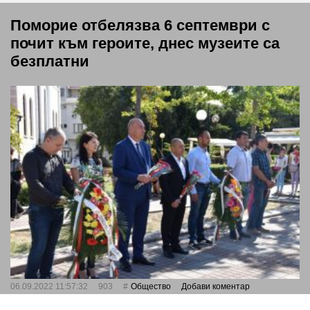
Поморие отбелязва 6 септември с
почит към героите, днес музеите са
безплатни
06.09.2022 11:57:32
903
Общество
Добави коментар