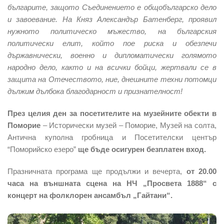
българите, защото Съединението е общобългарско дело
и завоевание. На Княз Александър Батенберг, проявил
нужното политическо мъжество, на българския
политически елит, който пое риска и обезпечи
държавнически, военно и дипломатически голямото
народно дело, както и на всички бойци, жертвали се в
защита на Отечеството, ние, днешните техни потомци
дължим дълбока благодарност и признателност!
През целия ден за посетителите на музейните обекти в
Поморие
– Исторически музей – Поморие, Музей на солта,
Антична куполна гробница и Посетителски център
“Поморийско езеро”
ще бъде осигурен безплатен вход.
Празничната програма ще продължи и вечерта,
от 20.00
часа на външната сцена на НЧ „Просвета 1888“ с
концерт на фолклорен ансамбъл „Гайтани“.