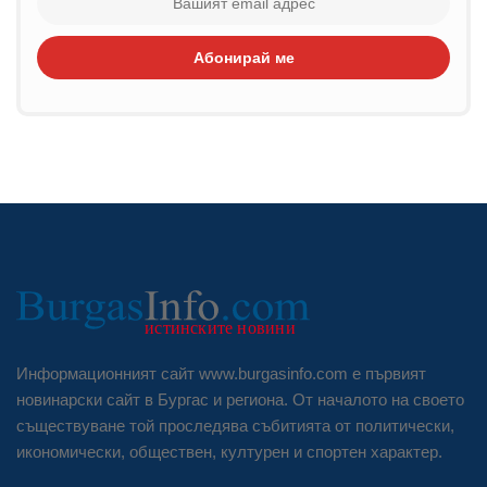
Абонирай ме
Информационният сайт www.burgasinfo.com е първият
новинарски сайт в Бургас и региона. От началото на своето
съществуване той проследява събитията от политически,
икономически, обществен, културен и спортен характер.