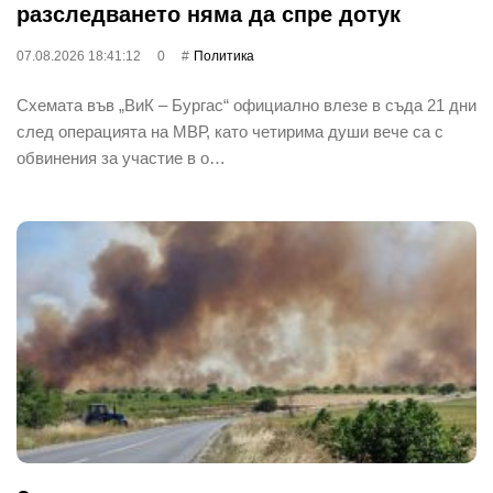
разследването няма да спре дотук
07.08.2026 18:41:12
0
Политика
Схемата във „ВиК – Бургас“ официално влезе в съда 21 дни
след операцията на МВР, като четирима души вече са с
обвинения за участие в о…