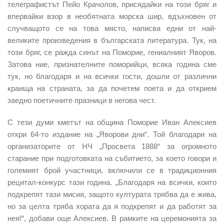
телеграфистът Пейо Крачолов, присядайки на този бряг и
впервайки взор в необятната морска шир, вдъхновен от
случващото се на това място, написва едни от най-
великите произведения в българската литература. Тук, на
този бряг, се ражда синът на Поморие, гениалният Яворов.
Затова ние, признателните поморийци, всяка година сме
тук, но благодаря и на всички гости, дошли от различни
краища на страната, за да почетем поета и да открием
заедно поетичните празници в негова чест.
С тези думи кметът на община Поморие Иван Алексиев
откри 64-то издание на „Яворови дни“. Той благодари на
организаторите от НЧ „Просвета 1888“ за огромното
старание при подготовката на събитието, за което говори и
големият брой участници, включили се в традиционния
рецитал-конкурс тази година. „Благодаря на всички, които
подкрепят тази мисия, защото културата трябва да е жива,
но за целта тряба хората да я подкрепят и да работят за
нея!“, добави още Алексиев. В рамките на церемонията за