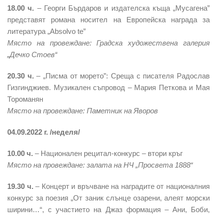
18.00 ч.
– Георги Бърдаров и издателска къща „Мусагена”
представят романа носител на Европейска награда за
литература „Absolvo te”
Място на провеждане: Градска художествена галерия
„Дечко Стоев“
20.30 ч.
– „Писма от морето”: Среща с писателя Радослав
Гизгинджиев. Музикален съпровод – Мария Петкова и Мая
Тороманян
Място на провеждане: Паметник на Яворов
04.09.2022 г. /неделя/
10.00 ч.
– Национален рецитал-конкурс – втори кръг
Място на провеждане: залата на НЧ „Просвета 1888“
19.30 ч.
– Концерт и връчване на наградите от националния
конкурс за поезия „От заник слънце озарени, алеят морски
ширини…“, с участието на Джаз формация – Ани, Боби,