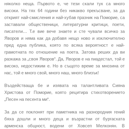
няколко неща. Първото е, че тези скали тук са много
високи. На тях 64 години без никакво прекъсване, за да
открият най-смисления и най-хубав празник на Поморие, са
заставали общественици, литературни критици, поети,
писатели… Т.е вие вече знаете и сте чували всичко за
Яворов и няма как да добавя нещо ново и изключително
пред една публика, която по всяка вероятност е най-
грамотната по отношение на поета. Затова реших да ви
разкажа за „своя Яворов“. Да, Яворов е на пиадестал, той е
високо, недостижим е. Но в същото време за мнозина от
нас, той е много свой, много наш, много близък!
Въздействаща бе и изявата на талантливата Сияна
Христова от Поморие, която рецитира стихотворението
„Песен на песента ми“.
За да се поклонят при паметника на разнородния гений
бяха дошли и много деца и възрастни от бургаската
арменска общност, водени от Ховсеп Мелконян. В