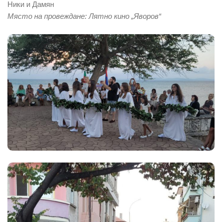
Ники и Дамян
Място на провеждане: Лятно кино „Яворов“