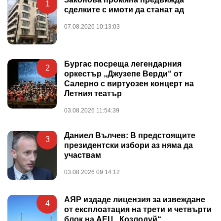
1
сделките с имоти да станат ад
07.08.2026 10:13:03
Бургас посреща легендарния
2
оркестър „Джузепе Верди“ от
Салерно с виртуозен концерт на
Летния театър
03.08.2026 11:54:39
Даниел Вълчев: В предстоящите
3
президентски избори аз няма да
участвам
03.08.2026 09:14:12
АЯР издаде лицензия за извеждане
4
от експлоатация на трети и четвърти
блок на АЕЦ „Козлодуй“