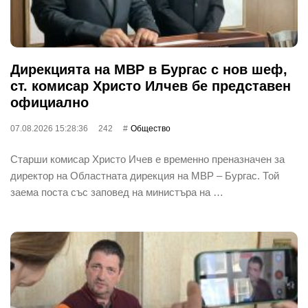
Дирекцията на МВР в Бургас с нов шеф,
ст. комисар Христо Илчев бе представен
официално
07.08.2026 15:28:36
242
Общество
Старши комисар Христо Ичев е временно преназначен за
директор на Областната дирекция на МВР – Бургас. Той
заема поста със заповед на министъра на …