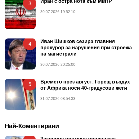
Иран с остра нота към МвНР
3
30.07.2026 19:52:10
Иван Шишков сезира главния
4
прокурор за нарушения при строежа
на магистрали
30.07.2026 20:25:00
Времето през август: Горещ въздух
5
от Африка носи 40-градусови жеги
31.07.2026 08:54:33
Най-Коментирани
Законова промяна предвижда