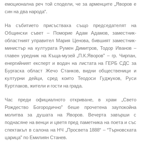
емоционална реч той сподели, че за арменците „Яворов е
син на два народа“.
На събитието присъстваха също председателят на
Общински съвет – Поморие Адам Адамов, заместник-
областният управител Мария Ценова, бившият заместник-
министър на културата Румен Димитров, Тодор Иванов –
главен уредник на Къща-музей „П.К.Яворов” – гр. Чирпан,
енергийният експерт и водач на листата на ГЕРБ СДС за
Бургаска област Жечо Станков, видни общественици и
културни дейци, сред които Теодоси Гуджуков, Руси
Куртлаков, жители и гости на града.
Час преди официалното откриване, в храм „Свето
Рождество Богородично” беше прочетена заупокойна
молитва за душата на Яворов. Вечерта завърши с
поднасяне на венци и цветя пред паметника на поета и със
спектакъл в салона на НЧ „Просвета 1888“ – “Търновската
царица” по Емилиян Станев.