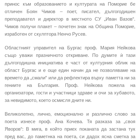
принос към образованието и културата на Поморие бе
отличен Боян Чимов – поет, писател, дългогодишен
преподавател и директор в местното СУ „Иван Вазов“.
Чимов получи плакет – почетен знак на Община Поморие,
изработен от скулптора Ненчо Русев.
Областният управител на Бургас проф. Мария Нейкова
също уважи празничното откриване. По думите ѝ тази
дългогодишна инициатива е част от културния облик на
област Бургас и е още един начин да не позволяваме на
времето да „смали“ или да рефлектира върху паметта ни за
гениите на България. Проф. Нейкова пожела на
организатори, гости и участници здраве и очи за хубавото,
за невидимото, което осмисля дните ни.
Великолепно, лично, емоционално и различно слово за
поета изнесе проф. Ана Кочева. Тя разказа за „своя
Яворов“: В мига, в който приех поканата да застана тук
пред вас, до паметнка на поета, си дадох ясна сметка за