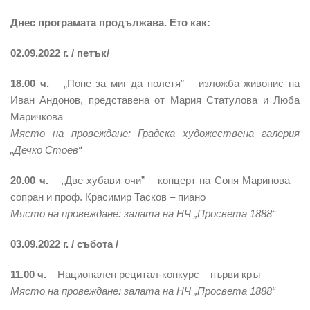
Днес програмата продължава. Ето как:
02.09.2022 г. / петък/
18.00 ч.
– „Поне за миг да полетя” – изложба живопис на
Иван Андонов, представена от Мария Статулова и Люба
Маричкова
Място на провеждане: Градска художествена галерия
„Дечко Стоев“
20.00 ч.
– „Две хубави очи” – концерт на Соня Маринова –
сопран и проф. Красимир Тасков – пиано
Място на провеждане: залата на НЧ „Просвета 1888“
03.09.2022 г. / събота /
11.00 ч.
– Национален рецитал-конкурс – първи кръг
Място на провеждане: залата на НЧ „Просвета 1888“