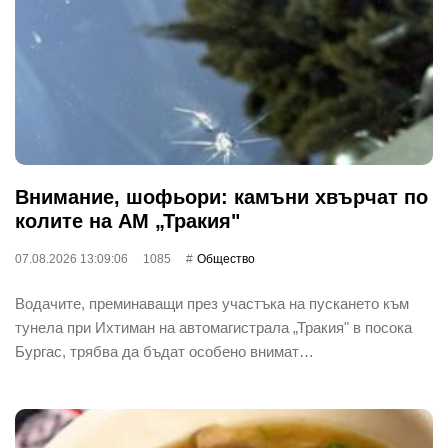
Внимание, шофьори: камъни хвърчат по
колите на АМ „Тракия"
07.08.2026 13:09:06
1085
Общество
Водачите, преминаващи през участъка на пускането към
тунела при Ихтиман на автомагистрала „Тракия" в посока
Бургас, трябва да бъдат особено внимат…