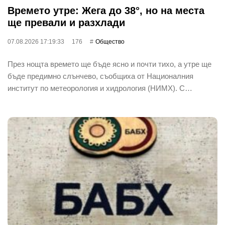
Времето утре: Жега до 38°, но на места
ще превали и разхлади
07.08.2026 17:19:33
176
Общество
През нощта времето ще бъде ясно и почти тихо, а утре ще
бъде предимно слънчево, съобщиха от Националния
институт по метеорология и хидрология (НИМХ). С…