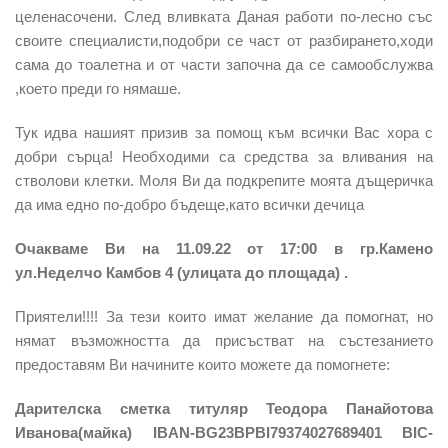
целенасочени. След вливката Даная работи по-лесно със
своите специалисти,подобри се част от разбирането,ходи
сама до тоалетна и от части започна да се самообслужва
,което преди го нямаше.
Тук идва нашият призив за помощ към всички Вас хора с
добри сърца! Необходими са средства за вливания на
стволови клетки. Моля Ви да подкрепите моята дъщеричка
да има едно по-добро бъдеще,като всички дечица
Очакваме Ви на 11.09.22 от 17:00 в гр.Камено
ул.Неделчо Камбов 4 (улицата до площада) .
Приятели!!!! За тези които имат желание да помогнат, но
нямат възможността да присъстват на състезанието
предоставям Ви начините които можете да помогнете:
Дарителска сметка титуляр Теодора Панайотова
Иванова(майка) IBAN-BG23BPBI79374027689401 BIC-