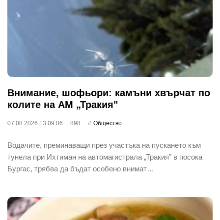
Внимание, шофьори: камъни хвърчат по
колите на АМ „Тракия"
07.08.2026 13:09:06
898
Общество
Водачите, преминаващи през участъка на пускането към
тунела при Ихтиман на автомагистрала „Тракия" в посока
Бургас, трябва да бъдат особено внимат…