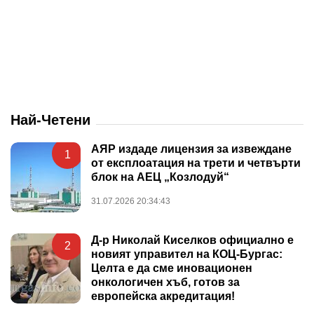
Най-Четени
АЯР издаде лицензия за извеждане
1
от експлоатация на трети и четвърти
блок на АЕЦ „Козлодуй“
31.07.2026 20:34:43
Д-р Николай Киселков официално е
2
новият управител на КОЦ-Бургас:
Целта е да сме иновационен
онкологичен хъб, готов за
европейска акредитация!