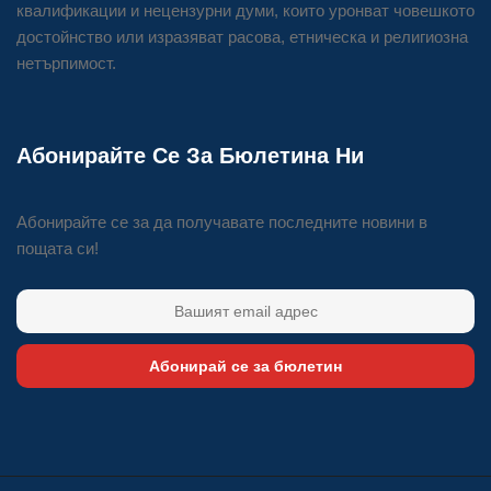
квалификации и нецензурни думи, които уронват човешкото
достойнство или изразяват расова, етническа и религиозна
нетърпимост.
Абонирайте Се За Бюлетина Ни
Абонирайте се за да получавате последните новини в
пощата си!
Абонирай се за бюлетин