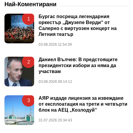
Най-Коментирани
Бургас посреща легендарния
1
оркестър „Джузепе Верди“ от
Салерно с виртуозен концерт на
Летния театър
03.08.2026 11:54:39
Даниел Вълчев: В предстоящите
2
президентски избори аз няма да
участвам
03.08.2026 09:14:12
АЯР издаде лицензия за извеждане
3
от експлоатация на трети и четвърти
блок на АЕЦ „Козлодуй“
31.07.2026 20:34:43