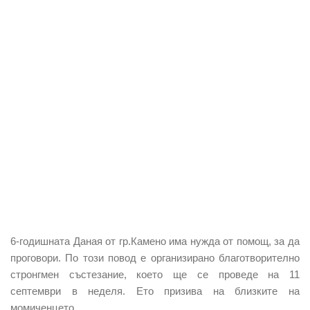
6-годишната Даная от гр.Камено има нужда от помощ, за да
проговори. По този повод е организирано благотворително
стронгмен състезание, което ще се проведе на 11
септември в неделя. Ето призива на близките на
момиченцето.