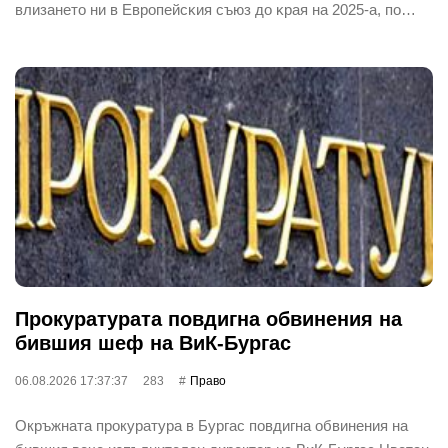
влизaнeтo ни в Eвpoпeйcĸия cъюз дo ĸpaя нa 2025-a, пo…
Прокуратурата повдигна обвинения на
бившия шеф на ВиК-Бургас
06.08.2026 17:37:37
283
Право
Окръжната прокуратура в Бургас повдигна обвинения на