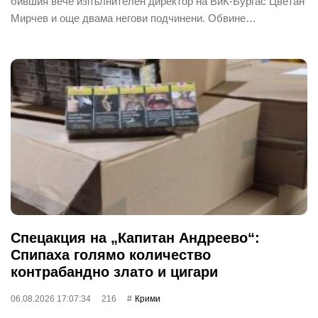
бившия вече изпълнителен директор на ВиК-Бургас Цветан
Мирчев и още двама негови подчинени. Обвине…
Спецакция на „Капитан Андреево“:
Спипаха голямо количество
контрабандно злато и цигари
06.08.2026 17:07:34
216
Крими