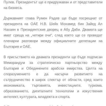
Пулев. Президентът ще е придружаван и от представители
на бизнеса.
Държавният глава Румен Радев ще бъде посрещнат от
президента на ОАЕ Н.В. Шейх Мохамед бин Зайед Ал
Нахаян в Президентския дворец в Абу Даби. Двамата ще
имат среща на „четири очи“, след което ще се проведат
пленарни разговори между официалните делегации на
България и ОАЕ.
В присъствието на двамата президенти ще бъде подписан
Меморандум за стратегическо партньорство между
България и Обединените арабски емирства. Целта на
споразумението е да насърчи развитието на
сътрудничество в широк спектър от области, сред които
икономиката, търговията, инвестициите, туризма,
образованието, дигиталните технологии и изкуствения
интелект, културата, младежта и спорта.