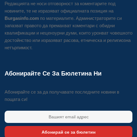
Редакцията не носи отговорност за коментарите под
новините, те не изразяват официалната позиция на
Burgasinfo.com
по материалите. Администраторите си
запазват правото да премахват коментари с обидни
квалификации и нецензурни думи, които уронват човешкото
достойнство или изразяват расова, етническа и религиозна
нетърпимост.
Абонирайте Се За Бюлетина Ни
Абонирайте се за да получавате последните новини в
пощата си!
Абонирай се за бюлетин