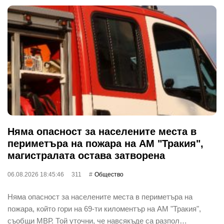
Няма опасност за населените места в
периметъра на пожара на АМ "Тракия",
магистралата остава затворена
06.08.2026 18:45:46
311
Общество
Няма опасност за населените места в периметъра на
пожара, който гори на 69-ти киломентър на АМ "Тракия",
съобщи МВР. Той уточни, че навсякъде са разпол…