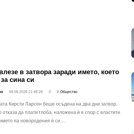
влезе в затвора заради името, което
 за сина си
фо
08.08.2026 21:48:28
0
Общество
та Кирсти Ларсен беше осъдена на два дни затвор,
о отказа да плати глоба, наложена ѝ в спор с властите
 името на новородения ѝ си…