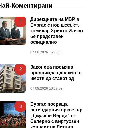
Най-Коментирани
Дирекцията на МВР в
1
Бургас с нов шеф, ст.
комисар Христо Илчев
бе представен
официално
07.08.2026 15:28:36
Законова промяна
2
предвижда сделките с
имоти да станат ад
07.08.2026 10:13:03
Бургас посреща
3
легендарния оркестър
„Джузепе Верди“ от
Салерно с виртуозен
концерт на Летния