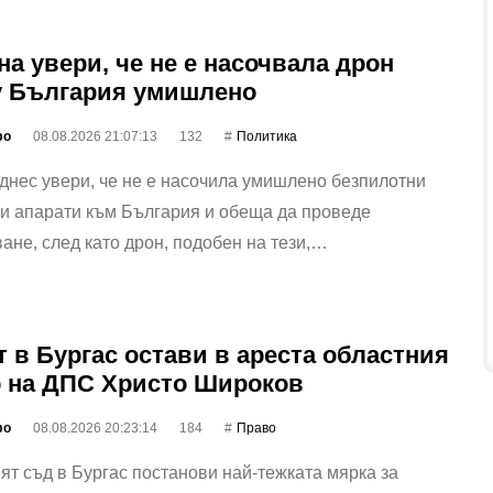
на увери, че не е насочвала дрон
 България умишлено
фо
08.08.2026 21:07:13
132
Политика
днес увери, че не е насочила умишлено безпилотни
и апарати към България и обеща да проведе
ане, след като дрон, подобен на тези,…
 в Бургас остави в ареста областния
 на ДПС Христо Широков
фо
08.08.2026 20:23:14
184
Право
т съд в Бургас постанови най-тежката мярка за