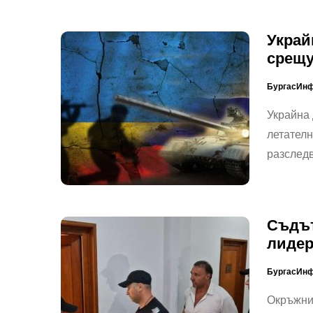
Украй
срещу
БургасИн
Украйна 
летателн
разследв
Съдът
лидер
БургасИн
Окръжния