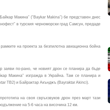
Байкар Макина" ("Baykar Makina") бе представен днес
кнофест" в турския черноморски град Самсун, предаде
 рамките на проекта за безпилотна авиационна бойна
 заяви по-рано, че новият дрон се планира да бъде
йкар Макина" изгражда в Украйна. Там се планира и
ar TB2) и Байрактар Акънджъ (Bayraktar Akinci).
прототипа на своя свръхзвуков дрон през март тази
родължение на 5-6 часа на височина 12 км.