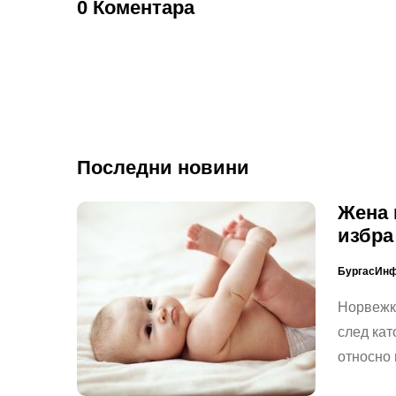
0 Коментара
Последни новини
Жена 
избра
БургасИн
Норвежка
след кат
относно