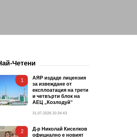
Най-Четени
АЯР издаде лицензия
1
за извеждане от
експлоатация на трети
и четвърти блок на
АЕЦ „Козлодуй“
31.07.2026 20:34:43
Д-р Николай Киселков
2
официално е новият