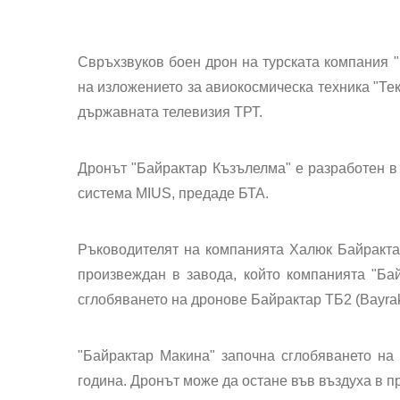
Свръхзвуков боен дрон на турската компания "
на изложението за авиокосмическа техника "Те
държавната телевизия ТРТ.
Дронът "Байрактар Къзълелма" е разработен в
система MIUS, предаде БТА.
Ръководителят на компанията Халюк Байрактар
произвеждан в завода, който компанията "Ба
сглобяването на дронове Байрактар ТБ2 (Bayrakt
"Байрактар Макина" започна сглобяването на 
година. Дронът може да остане във въздуха в п