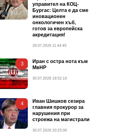
управител на КОЦ-
Бургас: Целта е да сме
иновационен
онкологичен хъб,
готов за европейска
акредитация!
28.07.2026 11:44:45
Иран с остра нота към
3
МвНР
30.07.2026 19:52:10
Иван Шишков сезира
4
главния прокурор за
нарушения при
строежа на магистрали
30.07.2026 20:25:00