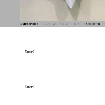
БургасИнфо
30.08.2022 15:22:23
802
Общество