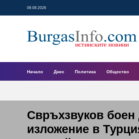
08.08.2026
Начало
Днес
Политика
Общество
Свръхзвуков боен 
изложение в Турци