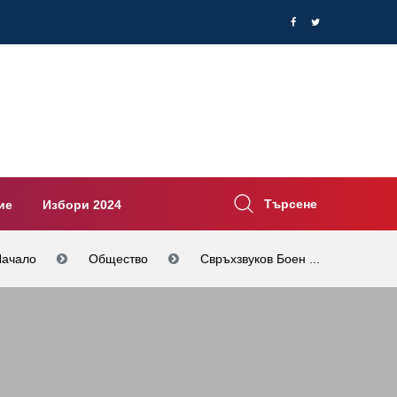
Търсене
ие
Избори 2024
Начало
Общество
Свръхзвуков Боен ...