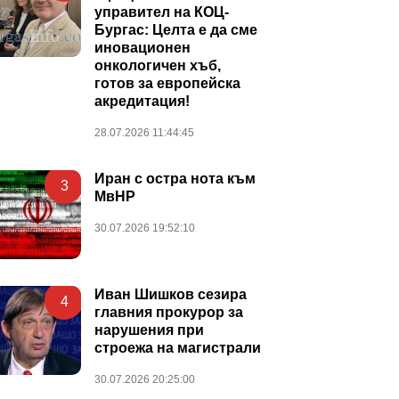
управител на КОЦ-
Бургас: Целта е да сме
иновационен
онкологичен хъб,
готов за европейска
акредитация!
28.07.2026 11:44:45
Иран с остра нота към
3
МвНР
30.07.2026 19:52:10
Иван Шишков сезира
4
главния прокурор за
нарушения при
строежа на магистрали
30.07.2026 20:25:00