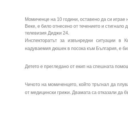
Момиченце на 10 години, оставено да си играе
Веке, е било отнесено от течението и стигнало
телевизия Диджи 24.
Инспекторатът за извънредни ситуации в К
надуваемия дюшек в посока към България, е бил
Детето е прегледано от екип на спешната помо
Чичото на момиченцето, който тръгнал да плува
от медицински грижи. Двамата са отказали да б