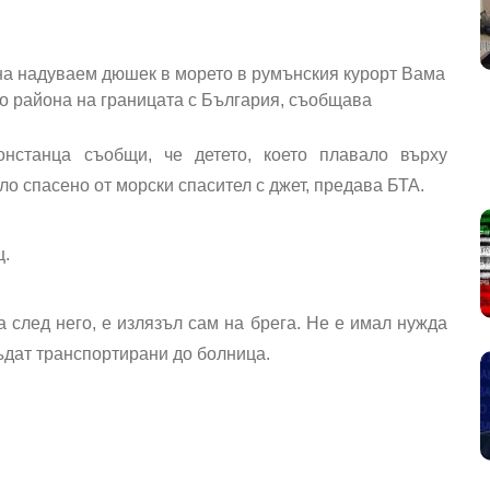
 на надуваем дюшек в морето в румънския курорт Вама
 до района на границата с България, съобщава
онстанца съобщи, че детето, което плавало върху
о спасено от морски спасител с джет, предава БТА.
щ.
 след него, е излязъл сам на брега. Не е имал нужда
ъдат транспортирани до болница.