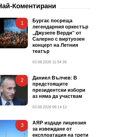
Най-Коментирани
Бургас посреща
1
легендарния оркестър
„Джузепе Верди“ от
Салерно с виртуозен
концерт на Летния
театър
03.08.2026 11:54:39
Даниел Вълчев: В
2
предстоящите
президентски избори
аз няма да участвам
03.08.2026 09:14:12
АЯР издаде лицензия
3
за извеждане от
експлоатация на трети