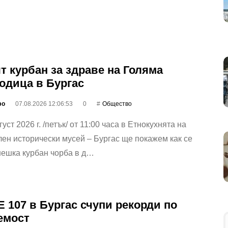
т курбан за здраве на Голяма
одица в Бургас
фо
07.08.2026 12:06:53
0
Общество
уст 2026 г. /петък/ от 11:00 часа в Етнокухнята на
ен исторически мусей – Бургас ще покажем как се
нешка курбан чорба в д…
 107 в Бургас счупи рекорди по
емост