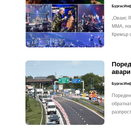
БургасИн
„Оваис Я
ММА, пов
Кремър 
Поред
авари
БургасИн
Пореден 
обратнат
разпрос