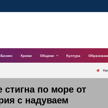
Бизнес
Крими
Общини
Култура
Образован
На
 стигна по море от
рия с надуваем