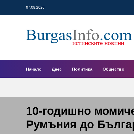
07.08.2026
Начало
Днес
Политика
Общество
10-годишно момиче
Румъния до Бълга