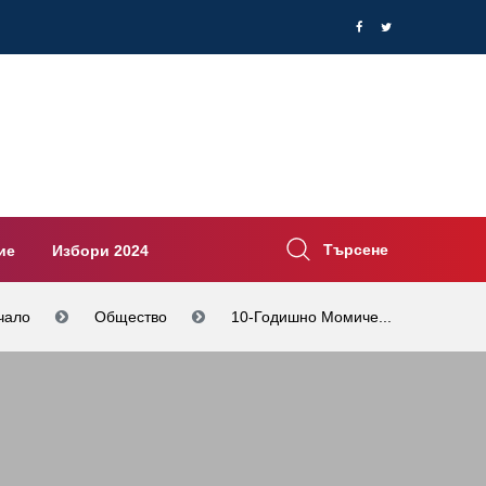
Търсене
ие
Избори 2024
чало
Общество
10-Годишно Момиче...