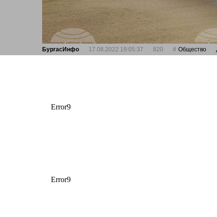
БургасИнфо
17.08.2022 19:05:37
820
Общество