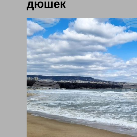
дюшек