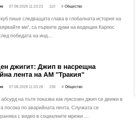
фо
07.08.2026 11:23:23
110
Общество
куб пише следващата глава в глобалната история на
ярвайте ми“, са първите думи на водещия Карлос
след победата на инд…
ен джигит: Джип в насрещна
йна лента на АМ "Тракия"
фо
07.08.2026 11:03:28
156
Общество
абсурд на пътя показва как луксозен джип се движи в
а посока по аварийната лента. Случката се
транява с видео в социалните мрежи …