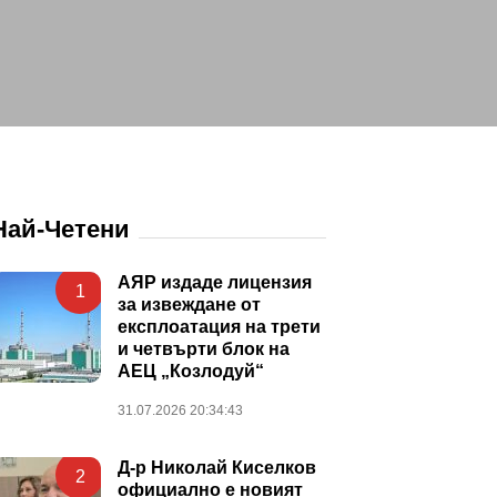
Най-Четени
АЯР издаде лицензия
1
за извеждане от
експлоатация на трети
и четвърти блок на
АЕЦ „Козлодуй“
31.07.2026 20:34:43
Д-р Николай Киселков
2
официално е новият