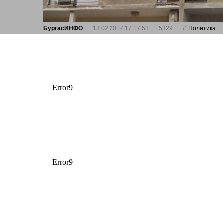
БургасИНФО
13.02.2017 17:17:53
5329
Политика