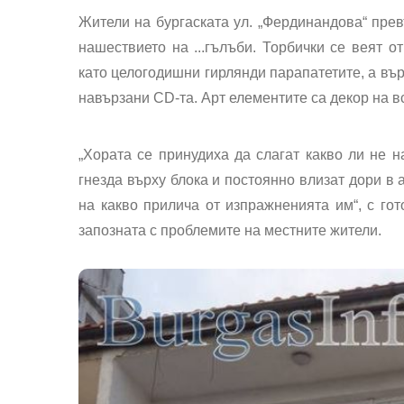
Жители на бургаската ул. „Фердинандова“ прев
нашествието на ...гълъби. Торбички се веят о
като целогодишни гирлянди парапатетите, а вър
навързани CD-та. Арт елементите са декор на в
„Хората се принудиха да слагат какво ли не н
гнезда върху блока и постоянно влизат дори в 
на какво прилича от изпражненията им“, с гот
запозната с проблемите на местните жители.