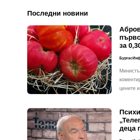
Последни новини
Абров
първо
за 0,3
БургасИн
Министъ
коментир
цените 
Психи
„Теле
деца 