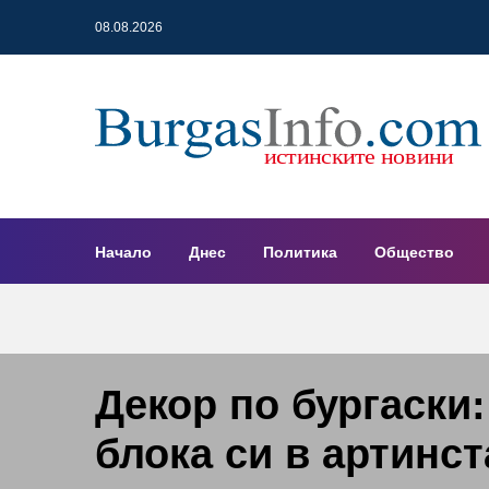
08.08.2026
Начало
Днес
Политика
Общество
Декор по бургаски
блока си в артинс