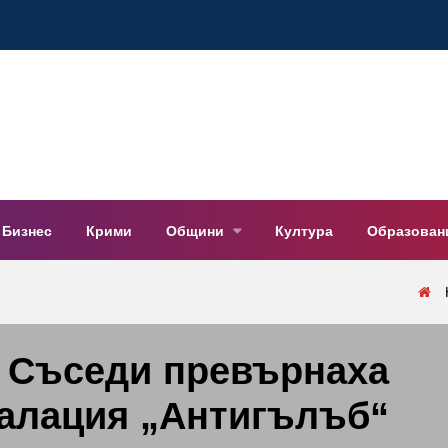
Бизнес
Крими
Общини
Култура
Образован
: Съседи превърнаха
талация „Антигълъб“