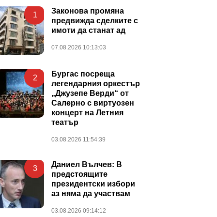
Законова промяна
1
предвижда сделките с
имоти да станат ад
07.08.2026 10:13:03
Бургас посреща
2
легендарния оркестър
„Джузепе Верди“ от
Салерно с виртуозен
концерт на Летния
театър
03.08.2026 11:54:39
Даниел Вълчев: В
3
предстоящите
президентски избори
аз няма да участвам
03.08.2026 09:14:12