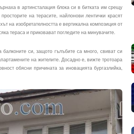
ърнаха в артинсталация блока си в битката им срещу
т просторите на терасите, найлонови лентички красят
хът на изобретателността е вертикална композиция от
сяка тераса и приковават погледите на минувачите.
а балконите си, защото гълъбите са много, свиват си
апартамените на жителите. Досадно е, вижте тротоара
овност обясни причината за иновацията бургазлийка,