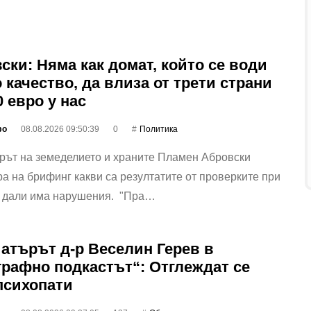
ски: Няма как домат, който се води
 качество, да влиза от трети страни
0 евро у нас
фо
08.08.2026 09:50:39
0
Политика
рът на земеделието и храните Пламен Абровски
а на брифинг какви са резултатите от проверките при
и дали има нарушения. "Пра…
атърът д-р Веселин Герев в
графно подкастът“: Отглеждат се
психопати