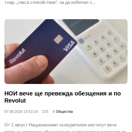
т.нар. „такса спокойствие“, за да избегнат с…
НОИ вече ще превежда обезщения и по
Revolut
07.08.2026 13:53:19
225
Общество
От 1 август Националният осигурителен институт вече
може да превежда обезщетения и гарантирани вземания по