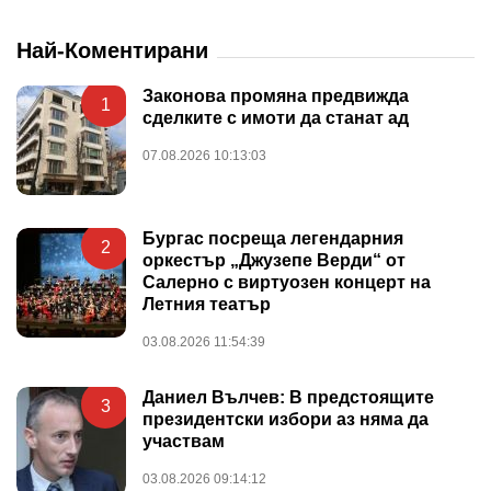
Най-Коментирани
Законова промяна предвижда
1
сделките с имоти да станат ад
07.08.2026 10:13:03
Бургас посреща легендарния
2
оркестър „Джузепе Верди“ от
Салерно с виртуозен концерт на
Летния театър
03.08.2026 11:54:39
Даниел Вълчев: В предстоящите
3
президентски избори аз няма да
участвам
03.08.2026 09:14:12