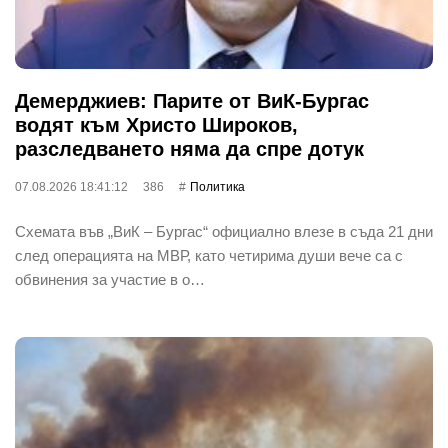
Демерджиев: Парите от ВиК-Бургас
водят към Христо Широков,
разследването няма да спре дотук
07.08.2026 18:41:12
386
Политика
Схемата във „ВиК – Бургас“ официално влезе в съда 21 дни
след операцията на МВР, като четирима души вече са с
обвинения за участие в о…