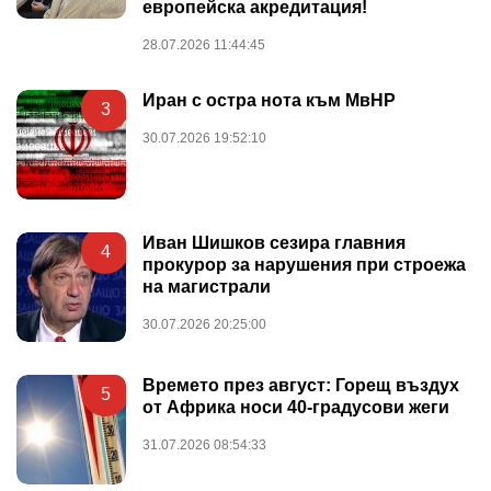
европейска акредитация!
28.07.2026 11:44:45
Иран с остра нота към МвНР
3
30.07.2026 19:52:10
Иван Шишков сезира главния
4
прокурор за нарушения при строежа
на магистрали
30.07.2026 20:25:00
Времето през август: Горещ въздух
5
от Африка носи 40-градусови жеги
31.07.2026 08:54:33