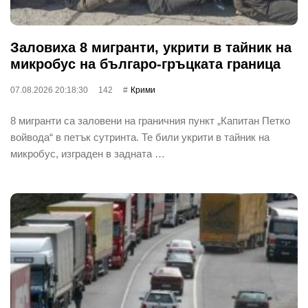
Заловиха 8 мигранти, укрити в тайник на
микробус на българо-гръцката граница
07.08.2026 20:18:30
142
Крими
8 мигранти са заловени на граничния пункт „Капитан Петко
войвода“ в петък сутринта. Те били укрити в тайник на
микробус, изграден в задната …