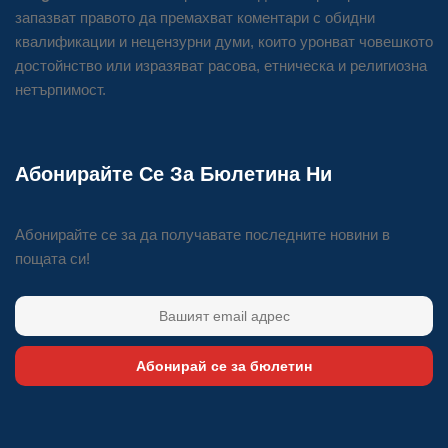
запазват правото да премахват коментари с обидни
квалификации и нецензурни думи, които уронват човешкото
достойнство или изразяват расова, етническа и религиозна
нетърпимост.
Абонирайте Се За Бюлетина Ни
Абонирайте се за да получавате последните новини в
пощата си!
Абонирай се за бюлетин