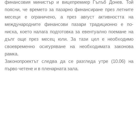
финансовия министър и вицепремиер
Гълъб Донев.
Той
поясни, че времето за пазарно финансиране през летните
месеци е ограничено, а през август активността на
международните финансови пазари традиционно е по-
ниска, което налага подготовка за евентуално поемане на
дълг още през месец юли. За тази цел е необходимо
своевременно осигуряване на необходимата законова
рамка.
Законопроектът следва да се разгледа утре (10.06) на
първо четене и в пленарната зала.