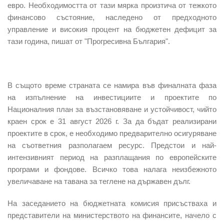
евро. Необходимостта от тази мярка произтича от тежкото
финансово състояние, наследено от предходното
управление и високия процент на бюджетен дефицит за
тази година, пишат от "Прогресивна България".
В същото време страната се намира във
финалната фаза
на изпълнение на инвестициит
е и проектите по
Националния план за възстановяване и устойчивост, чийто
краен срок е 31 август 2026 г. За да бъдат реализирани
проектите в срок, е необходимо предварително осигуряване
на съответния разполагаем ресурс. Предстои и
най-
интензивният период на разплащания
по европейските
програми и фондове. Всичко това налага неизбежното
увеличаване на тавана за теглене на държавен дълг.
На заседанието на бюджетната комисия присъстваха и
представители на министерството на финансите, начело с