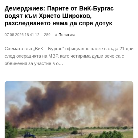
Демерджиев: Парите от ВиК-Бургас
водят към Христо Широков,
разследването няма да спре дотук
07.08.2026 18:41:12
289
Политика
Схемата във „ВиК – Бургас“ официално влезе в съда 21 дни
след операцията на МВР, като четирима души вече са с
обвинения за участие в о…