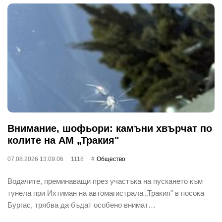
Внимание, шофьори: камъни хвърчат по
колите на АМ „Тракия"
07.08.2026 13:09:06
1118
Общество
Водачите, преминаващи през участъка на пускането към
тунела при Ихтиман на автомагистрала „Тракия" в посока
Бургас, трябва да бъдат особено внимат…