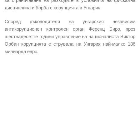
за ограничаване на разходите в условията на фискална
дисциплина и борба с корупцията в Унгария.
Според ръководителя на унгарския независим
антикорупционен контролен орган Ференц Биро, през
шестнадесетте години управление на националиста Виктор
Орбан корупцията е струвала на Унгария най-малко 186
милиарда евро.