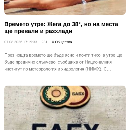
Времето утре: Жега до 38°, но на места
ще превали и разхлади
07.08.2026 17:19:33
231
Общество
През нощта времето ще бъде ясно и почти тихо, а утре ще
бъде предимно слънчево, съобщиха от Националния
институт по метеорология и хидрология (НИМХ). С…