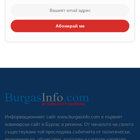
Абонирай ме
Информационният сайт www.burgasinfo.com е първият
новинарски сайт в Бургас и региона. От началото на своето
съществуване той проследява събитията от политически,
икономически, обществен, културен и спортен характер.