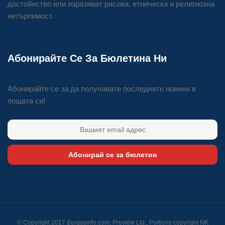
достойнство или изразяват расова, етническа и религиозна
нетърпимост.
Абонирайте Се За Бюлетина Ни
Абонирайте се за да получавате последните новини в
пощата си!
Абонирай се за бюлетин
© Copyright 2017 Burgasinfo.com, Preview Ltd., Portions copyright
NK