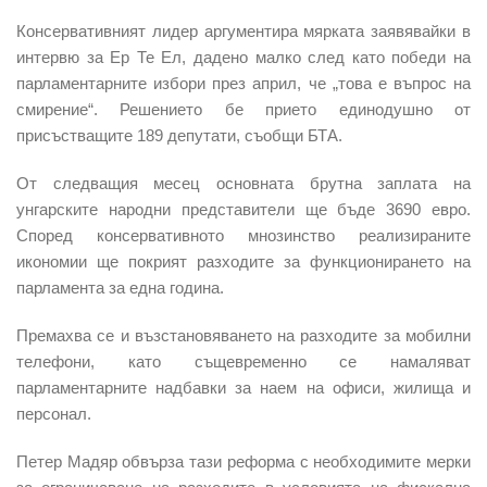
Консервативният лидер аргументира мярката заявявайки в
интервю за Eр Те Ел, дадено малко след като победи на
парламентарните избори през април, че „това е въпрос на
смирение“. Решението бе прието единодушно от
присъстващите 189 депутати, съобщи БТА.
От следващия месец основната брутна заплата на
унгарските народни представители ще бъде 3690 евро.
Според консервативното мнозинство реализираните
икономии ще покрият разходите за функционирането на
парламента за една година.
Премахва се и възстановяването на разходите за мобилни
телефони, като същевременно се намаляват
парламентарните надбавки за наем на офиси, жилища и
персонал.
Петер Мадяр обвърза тази реформа с необходимите мерки