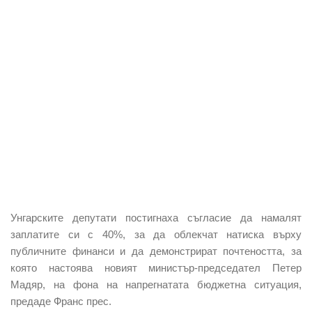
Унгарските депутати постигнаха съгласие да намалят
заплатите си с 40%, за да облекчат натиска върху
публичните финанси и да демонстрират почтеността, за
която настоява новият министър-председател Петер
Мадяр, на фона на напрегнатата бюджетна ситуация,
предаде Франс прес.