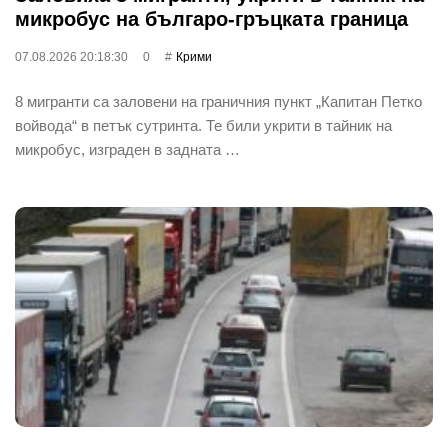
микробус на българо-гръцката граница
07.08.2026 20:18:30
0
Крими
8 мигранти са заловени на граничния пункт „Капитан Петко
войвода“ в петък сутринта. Те били укрити в тайник на
микробус, изграден в задната …