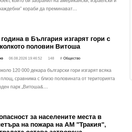
оект, който би забранил на американски, израелски и
враждебни" кораби да преминават…
 година в България изгарят гори с
колкото половин Витоша
фо
06.08.2026 19:46:52
148
Общество
коло 120 000 декара български гори изгарят всяка
 площ, сравнима с близо половината от територията
оден парк „Витоша&…
опасност за населените места в
етъра на пожара на АМ "Тракия",