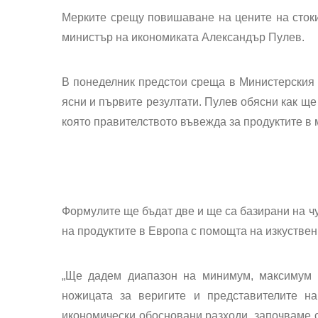
Мерките срещу повишаване на цените
на сток
министър на икономиката Александър Пулев.
В понеделник предстои среща в Министерския 
ясни и първите резултати.
Пулев обясни как ще
която правителството въвежда за продуктите в
Формулите ще бъдат
две и ще са базирани на ч
на продуктите в Европа с помощта на изкуствен 
„Ще дадем диапазон на минимум, максимум и
ножицата за веригите и представителите на
икономически обосновани разходи, започваме с