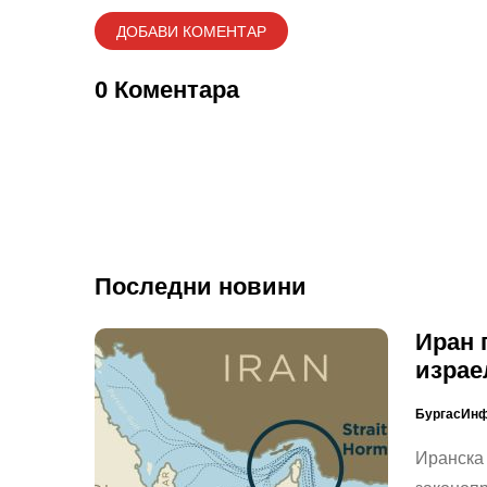
0 Коментара
Последни новини
Иран 
израе
БургасИн
Иранска