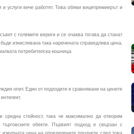
и и услуги вече работят. Това обяви вицепремиерът и
съвет с големите вериги и се очаква
тогава да станат
 бъде изчислявана така наречената справедлива цена,
 малката потребителска кошница.
уждия опит
. Един от подходите е сравняване на цените
интелект.
 средна стойност, така че максимално да отворим
 търговските обекти. Първият подход е свързан с
 изкупната цена на определените продукти, след това