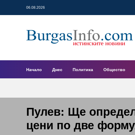
06.08.2026
Начало
Днес
Политика
Общество
Пулев: Ще опреде
цени по две форм