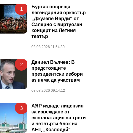
Бургас посреща
1
легендарния оркестър
„Джузепе Верди“ от
Салерно с виртуозен
концерт на Летния
театър
03.08.2026 11:54:39
Даниел Вълчев: В
2
предстоящите
президентски избори
аз няма да участвам
03.08.2026 09:14:12
АЯР издаде лицензия
3
за извеждане от
експлоатация на трети
и четвърти блок на
АЕЦ „Козлодуй“