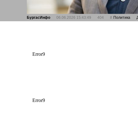
БургасИнфо
06.06.2026 15:43:49
404
Политика