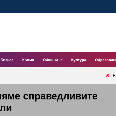
Бизнес
Крими
Общини
Култура
Образован
Н
ляме справедливите
ули