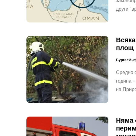
законопр
други "
Всяка
площ 
БургасИн
Средно о
година –
на Прир
Няма 
перим