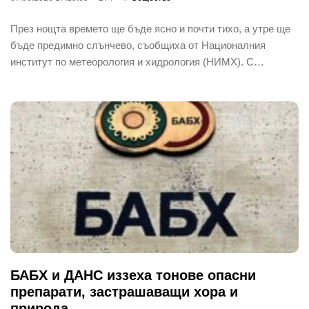
През нощта времето ще бъде ясно и почти тихо, а утре ще
бъде предимно слънчево, съобщиха от Националния
институт по метеорология и хидрология (НИМХ). С…
БАБХ и ДАНС иззеха тонове опасни
препарати, застрашаващи хора и
природа