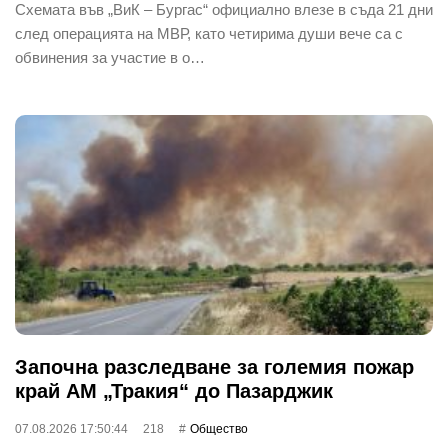
Схемата във „ВиК – Бургас“ официално влезе в съда 21 дни
след операцията на МВР, като четирима души вече са с
обвинения за участие в о…
Започна разследване за големия пожар
край АМ „Тракия“ до Пазарджик
07.08.2026 17:50:44
218
Общество