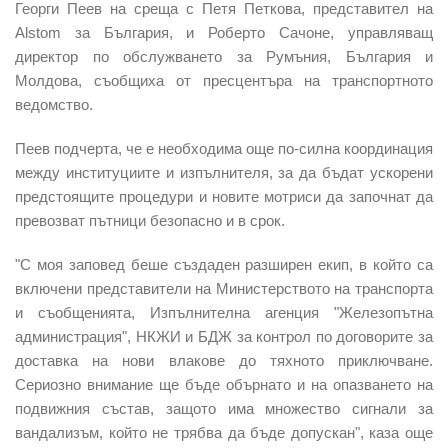
Георги Пеев на среща с Петя Петкова, представител на
Alstom за България, и Роберто Сачоне, управляващ
директор по обслужването за Румъния, България и
Молдова, съобщиха от пресцентъра на транспортното
ведомство.
Пеев подчерта, че е необходима още по-силна координация
между институциите и изпълнителя, за да бъдат ускорени
предстоящите процедури и новите мотриси да започнат да
превозват пътници безопасно и в срок.
"С моя заповед беше създаден разширен екип, в който са
включени представители на Министерството на транспорта
и съобщенията, Изпълнителна агенция "Железопътна
администрация", НКЖИ и БДЖ за контрол по договорите за
доставка на нови влакове до тяхното приключване.
Сериозно внимание ще бъде обърнато и на опазването на
подвижния състав, защото има множество сигнали за
вандализъм, който не трябва да бъде допускан", каза още