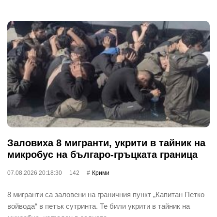
Заловиха 8 мигранти, укрити в тайник на
микробус на българо-гръцката граница
07.08.2026 20:18:30
142
Крими
8 мигранти са заловени на граничния пункт „Капитан Петко
войвода“ в петък сутринта. Те били укрити в тайник на