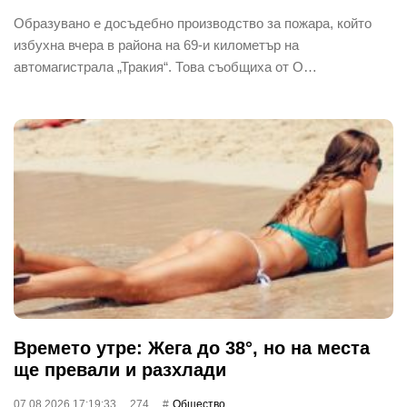
Образувано е досъдебно производство за пожара, който
избухна вчера в района на 69-и километър на
автомагистрала „Тракия“. Това съобщиха от О…
Времето утре: Жега до 38°, но на места
ще превали и разхлади
07.08.2026 17:19:33
274
Общество