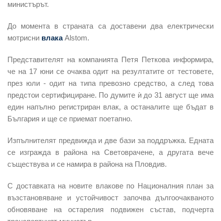
министърът.
До момента в страната са доставени два електрически
мотрисни
влака
Alstom.
Представителят на компанията Петя Петкова информира,
че на 17 юни се очаква одит на резултатите от тестовете,
през юли - одит на типа превозно средство, а след това
предстои сертифициране. По думите ѝ до 31 август ще има
един напълно регистриран влак, а останалите ще бъдат в
България и ще се приемат поетапно.
Изпълнителят предвижда и две бази за поддръжка. Едната
се изгражда в района на Световрачене, а другата вече
съществува и се намира в района на Пловдив.
С доставката на новите влакове по Националния план за
възстановяване и устойчивост започва дългоочакваното
обновяване на остарелия подвижен състав, подчерта