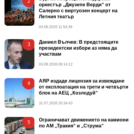
2
оркестър „Джузепе Верди“ от
Салерно с виртуозен концерт на
Летния театър
03.08.2026 11:54:39
Даниел Вълчев: В предстоящите
3
президентски избори аз няма да
участвам
03.08.2026 09:14:12
АЯР издаде лицензия за извеждане
4
от експлоатация на трети и четвърти
блок на АЕЦ „Козлодуй“
31.07.2026 20:34:43
Ограничават движението на камиони
5
по АМ „Тракия“ и „Струма“