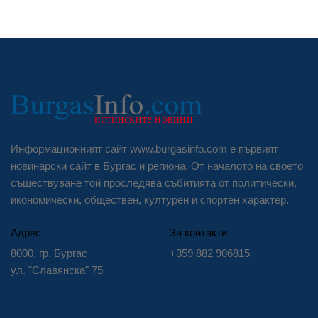
Информационният сайт www.burgasinfo.com е първият
новинарски сайт в Бургас и региона. От началото на своето
съществуване той проследява събитията от политически,
икономически, обществен, културен и спортен характер.
Адрес
За контакти
8000, гр. Бургас
+359 882 906815
ул. "Славянска" 75