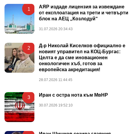
АЯР издаде лицензия за извеждане
1
от експлоатация на трети и четвърти
блок на АЕЦ „Козлодуй“
31.07.2026 20:34:43
Д-р Николай Киселков официално е
2
новият управител на КОЦ-Бургас:
Целта е да сме иновационен
онкологичен хъб, готов за
европейска акредитация!
28.07.2026 11:44:45
Иран с остра нота към МвНР
3
30.07.2026 19:52:10
Иван Шишков сезира главния