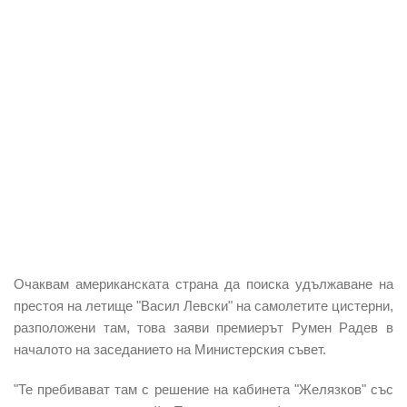
Очаквам американската страна да поиска удължаване на
престоя на летище "Васил Левски" на самолетите цистерни,
разположени там, това заяви премиерът Румен Радев в
началото на заседанието на Министерския съвет.
"Те пребивават там с решение на кабинета "Желязков" със