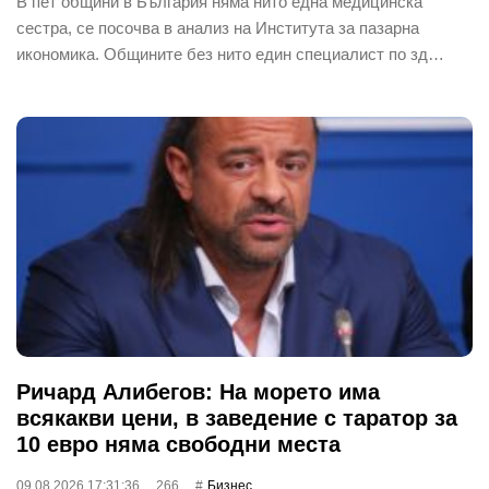
В пет общини в България няма нито една медицинска
сестра, се посочва в анализ на Института за пазарна
икономика. Общините без нито един специалист по зд…
Ричард Алибегов: На морето има
всякакви цени, в заведение с таратор за
10 евро няма свободни места
09.08.2026 17:31:36
266
Бизнес