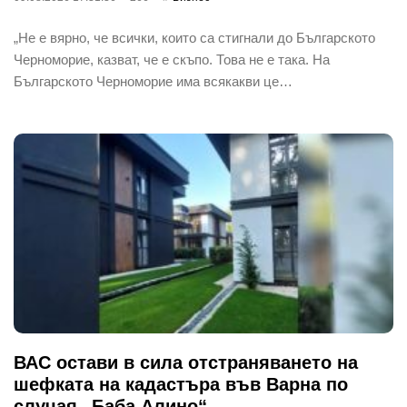
„Не е вярно, че всички, които са стигнали до Българското
Черноморие, казват, че е скъпо. Това не е така. На
Българското Черноморие има всякакви це…
ВАС остави в сила отстраняването на
шефката на кадастъра във Варна по
случая „Баба Алино“