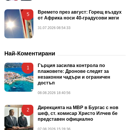
Времето през август: Горещ въздух
5
от Африка носи 40-градусови жеги
31.07.2026 08:54:33
Най-Коментирани
Гърция засилва контрола по
1
плажовете: Дронове следят за
незаконни чадъри и ограничен
достъп
08.08.2026 18:40:56
Дирекцията на МВР в Бургас с нов
2
шеф, ст. комисар Христо Илчев бе
представен официално
07.08.2026 15:28:36