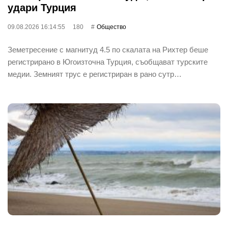
удари Турция
09.08.2026 16:14:55
180
Общество
Земетресение с магнитуд 4.5 по скалата на Рихтер беше
регистрирано в Югоизточна Турция, съобщават турските
медии. Земният трус е регистриран в рано сутр…