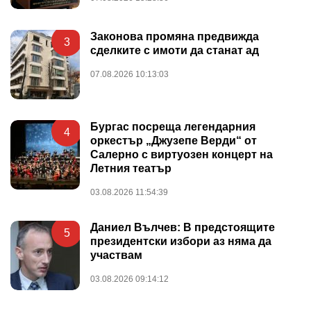
Законова промяна предвижда
3
сделките с имоти да станат ад
07.08.2026 10:13:03
Бургас посреща легендарния
4
оркестър „Джузепе Верди“ от
Салерно с виртуозен концерт на
Летния театър
03.08.2026 11:54:39
Даниел Вълчев: В предстоящите
5
президентски избори аз няма да
участвам
03.08.2026 09:14:12