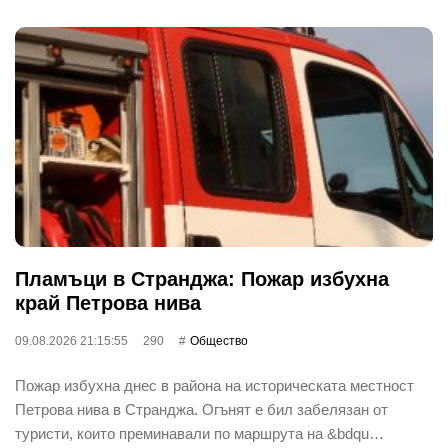
Пламъци в Странджа: Пожар избухна
край Петрова нива
09.08.2026 21:15:55
290
Общество
Пожар избухна днес в района на историческата местност
Петрова нива в Странджа. Огънят е бил забелязан от
туристи, които преминавали по маршрута на &bdqu…