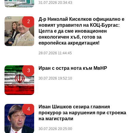
31.07.2026 20:34:43
Д-р Николай Киселков официално е
2
новият управител на КОЦ-Бургас:
Целта е да сме иновационен
онкологичен хъб, готов за
европейска акредитация!
28.07.2026 11:44:45
Иран с остра нота към МвНР
3
30.07.2026 19:52:10
Иван Шишков сезира главния
4
прокурор за нарушения при строежа
на магистрали
30.07.2026 20:25:00