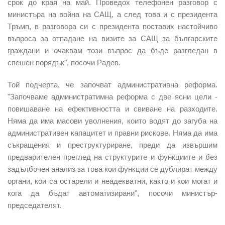
срок до края на май. Проведох телефонен разговор с
министъра на война на САЩ, а след това и с президента
Тръмп, в разговора си с президента поставих настойчиво
въпроса за отпадане на визите за САЩ за българските
граждани и очаквам този въпрос да бъде разгледан в
спешен порядък", посочи Радев.
Той подчерта, че започват административна реформа.
"Започваме администратимна реформа с две ясни цели -
повишаване на ефективността и свиване на разходите.
Няма да има масови уволнения, които водят до загуба на
административен капацитет и правни рискове. Няма да има
съкращения и преструктуриране, преди да извършим
предварителен преглед на структурите и функциите и без
задълбочен анализ за това кои функции се дублират между
органи, кои са остарели и неадекватни, както и кои могат и
кога да бъдат автоматизирани", посочи министър-
председателят.