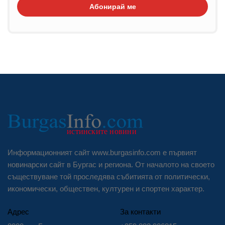
Абонирай ме
Информационният сайт www.burgasinfo.com е първият
новинарски сайт в Бургас и региона. От началото на своето
съществуване той проследява събитията от политически,
икономически, обществен, културен и спортен характер.
Адрес
За контакти