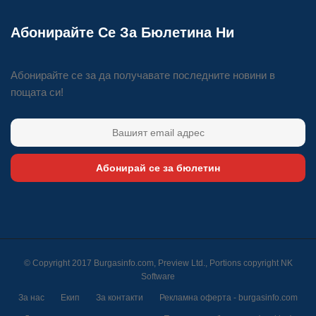
Абонирайте Се За Бюлетина Ни
Абонирайте се за да получавате последните новини в
пощата си!
Абонирай се за бюлетин
© Copyright 2017 Burgasinfo.com, Preview Ltd., Portions copyright
NK
Software
За нас
Екип
За контакти
Рекламна оферта - burgasinfo.com