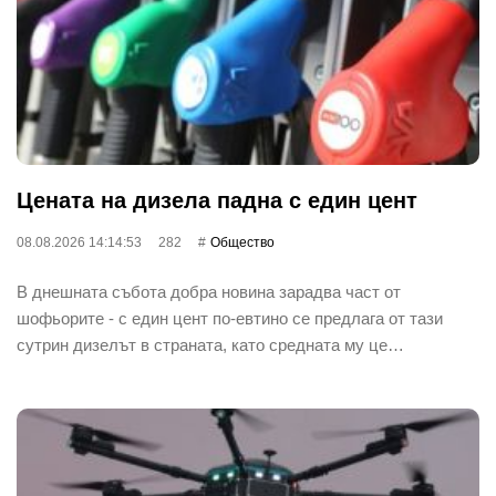
Цената на дизела падна с един цент
08.08.2026 14:14:53
282
Общество
В днешната събота добра новина зарадва част от
шофьорите - с един цент по-евтино се предлага от тази
сутрин дизелът в страната, като средната му це…