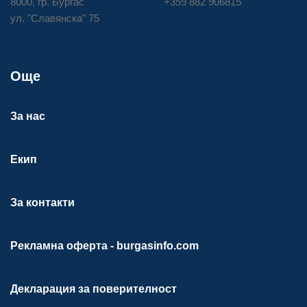
8000, гр. Бургас
+359 882 906815
ул. "Славянска" 75
Още
За нас
Екип
За контакти
Рекламна оферта - burgasinfo.com
Декларация за поверителност