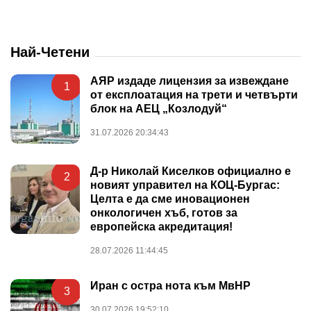
Най-Четени
АЯР издаде лицензия за извеждане
1
от експлоатация на трети и четвърти
блок на АЕЦ „Козлодуй“
31.07.2026 20:34:43
Д-р Николай Киселков официално е
2
новият управител на КОЦ-Бургас:
Целта е да сме иновационен
онкологичен хъб, готов за
европейска акредитация!
28.07.2026 11:44:45
Иран с остра нота към МвНР
3
30.07.2026 19:52:10