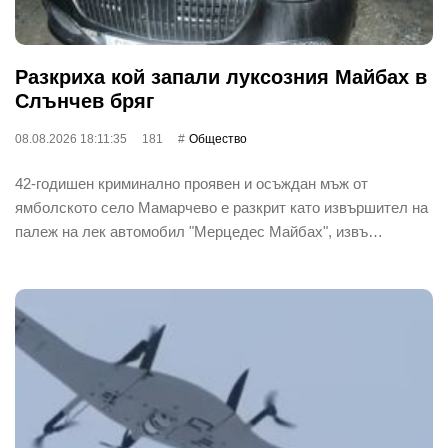
Разкриха кой запали луксозния Майбах в
Слънчев бряг
08.08.2026 18:11:35
181
Общество
42-годишен криминално проявен и осъждан мъж от
ямболското село Мамарчево е разкрит като извършител на
палеж на лек автомобил "Мерцедес Майбах", извъ…