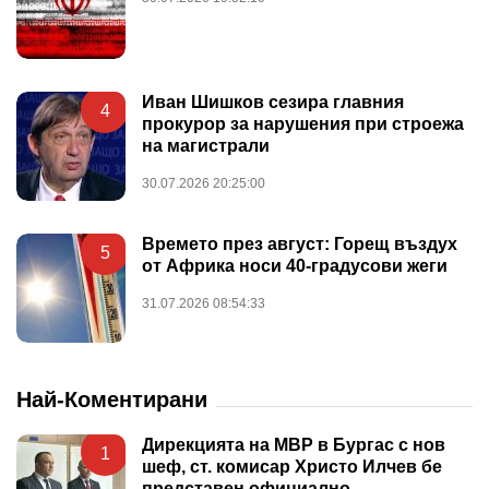
Иван Шишков сезира главния
4
прокурор за нарушения при строежа
на магистрали
30.07.2026 20:25:00
Времето през август: Горещ въздух
5
от Африка носи 40-градусови жеги
31.07.2026 08:54:33
Най-Коментирани
Дирекцията на МВР в Бургас с нов
1
шеф, ст. комисар Христо Илчев бе
представен официално