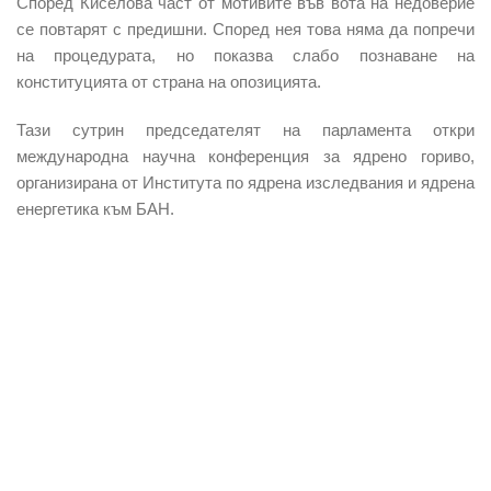
Според Киселова част от мотивите във вота на недоверие
се повтарят с предишни. Според нея това няма да попречи
на процедурата, но показва слабо познаване на
конституцията от страна на опозицията.
Тази сутрин председателят на парламента откри
международна научна конференция за ядрено гориво,
организирана от Института по ядрена изследвания и ядрена
енергетика към БАН.