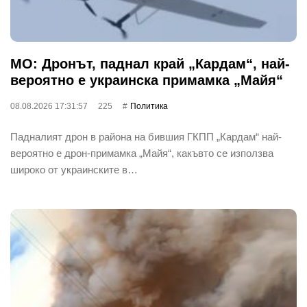
МО: Дронът, паднал край „Кардам“, най-
вероятно е украинска примамка „Майя“
08.08.2026 17:31:57
225
Политика
Падналият дрон в района на бившия ГКПП „Кардам“ най-
вероятно е дрон-примамка „Майя“, какъвто се използва
широко от украинските в…