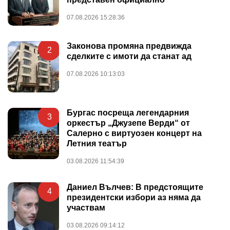
07.08.2026 15:28:36
Законова промяна предвижда
2
сделките с имоти да станат ад
07.08.2026 10:13:03
Бургас посреща легендарния
3
оркестър „Джузепе Верди“ от
Салерно с виртуозен концерт на
Летния театър
03.08.2026 11:54:39
Даниел Вълчев: В предстоящите
4
президентски избори аз няма да
участвам
03.08.2026 09:14:12