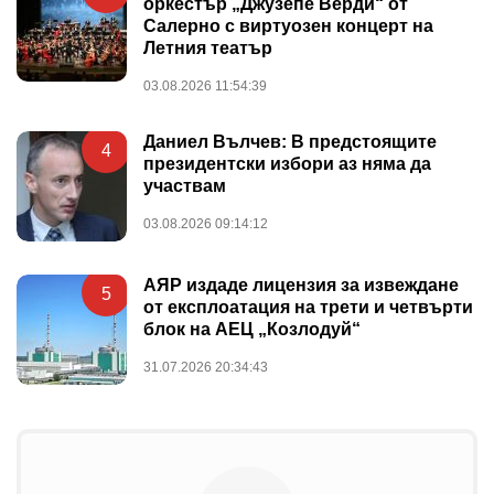
оркестър „Джузепе Верди“ от
Салерно с виртуозен концерт на
Летния театър
03.08.2026 11:54:39
Даниел Вълчев: В предстоящите
4
президентски избори аз няма да
участвам
03.08.2026 09:14:12
АЯР издаде лицензия за извеждане
5
от експлоатация на трети и четвърти
блок на АЕЦ „Козлодуй“
31.07.2026 20:34:43