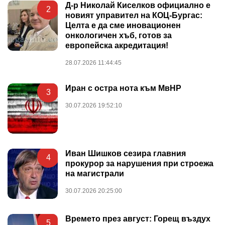
Д-р Николай Киселков официално е
2
новият управител на КОЦ-Бургас:
Целта е да сме иновационен
онкологичен хъб, готов за
европейска акредитация!
28.07.2026 11:44:45
Иран с остра нота към МвНР
3
30.07.2026 19:52:10
Иван Шишков сезира главния
4
прокурор за нарушения при строежа
на магистрали
30.07.2026 20:25:00
Времето през август: Горещ въздух
5