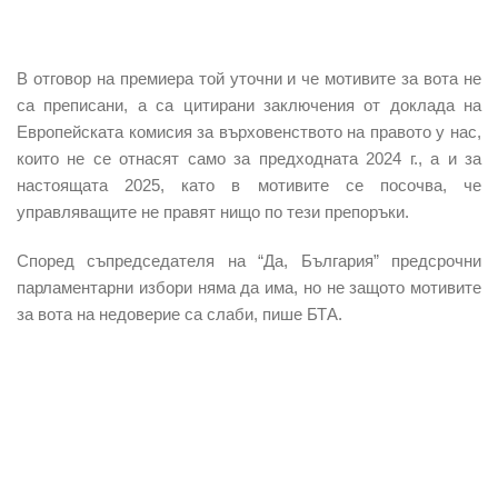
В отговор на премиера той уточни и че мотивите за вота не
са преписани, а са цитирани заключения от доклада на
Европейската комисия за върховенството на правото у нас,
които не се отнасят само за предходната 2024 г., а и за
настоящата 2025, като в мотивите се посочва, че
управляващите не правят нищо по тези препоръки.
Според съпредседателя на “Да, България” предсрочни
парламентарни избори няма да има, но не защото мотивите
за вота на недоверие са слаби, пише БТА.