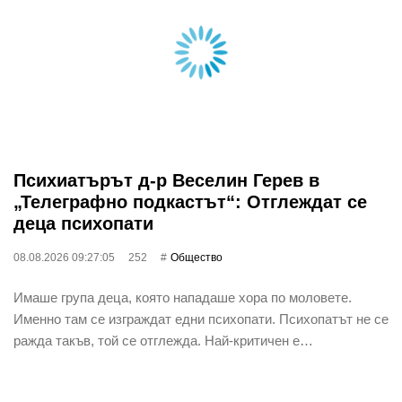
Психиатърът д-р Веселин Герев в
„Телеграфно подкастът“: Отглеждат се
деца психопати
08.08.2026 09:27:05
252
Общество
Имаше група деца, която нападаше хора по моловете.
Именно там се изграждат едни психопати. Психопатът не се
ражда такъв, той се отглежда. Най-критичен е…