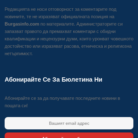
Редакцията не носи отговорност за коментарите под
новините, те не изразяват официалната позиция на
Burgasinfo.com
по материалите. Администраторите си
запазват правото да премахват коментари с обидни
квалификации и нецензурни думи, които уронват човешкото
достойнство или изразяват расова, етническа и религиозна
нетърпимост.
Абонирайте Се За Бюлетина Ни
Абонирайте се за да получавате последните новини в
пощата си!