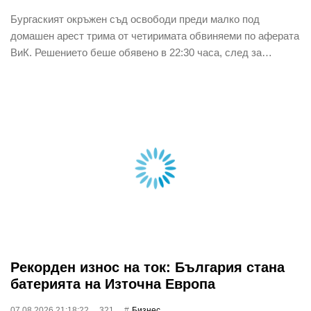
Бургаският окръжен съд освободи преди малко под
домашен арест трима от четиримата обвиняеми по аферата
ВиК. Решението беше обявено в 22:30 часа, след за…
Рекорден износ на ток: България стана
батерията на Източна Европа
07.08.2026 21:18:22
321
Бизнес