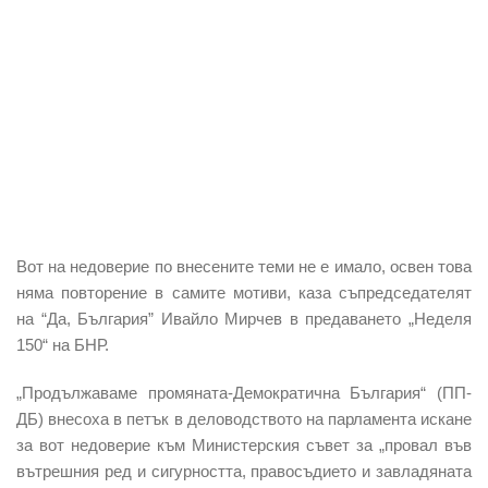
Вот на недоверие по внесените теми не е имало, освен това
няма повторение в самите мотиви, каза съпредседателят
на “Да, България” Ивайло Мирчев в предаването „Неделя
150“ на БНР.
„Продължаваме промяната-Демократична България“ (ПП-
ДБ) внесоха в петък в деловодството на парламента искане
за вот недоверие към Министерския съвет за „провал във
вътрешния ред и сигурността, правосъдието и завладяната