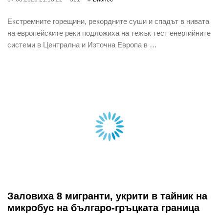
Екстремните горещини, рекордните суши и спадът в нивата
на европейските реки подложиха на тежък тест енергийните
системи в Централна и Източна Европа в …
Заловиха 8 мигранти, укрити в тайник на
микробус на българо-гръцката граница