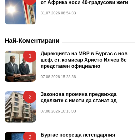
от Африка носи 40-градусови жеги
31.07.2026 08:54:33
Най-Коментирани
Дирекцията на МВР в Бургас с нов
1
шеф, ст. комисар Христо Илчев бе
представен официално
07.08.2026 15:28:36
Законова промяна предвижда
2
сделките с имоти да станат ад
07.08.2026 10:13:03
Бургас посреща легендарния
3