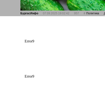
БургасИнфо
07.09.2025 19:02:42
957
Политика