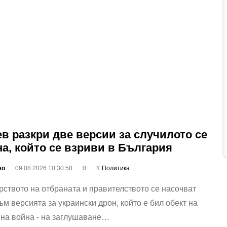
ев разкри две версии за случилото се
на, който се взриви в България
фо
09.08.2026 10:30:58
0
Политика
ството на отбраната и правителството се насочват
ъм версията за украински дрон, който е бил обект на
нна война - на заглушаване…