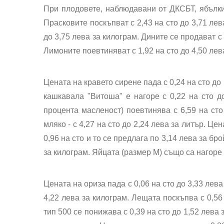
При плодовете, наблюдавани от ДКСБТ, ябълкит
Прасковите поскъпват с 2,43 на сто до 3,71 лев
до 3,75 лева за килограм. Дините се продават с 
Лимоните поевтиняват с 1,92 на сто до 4,50 лев
Цената на кравето сирене пада с 0,24 на сто до
кашкавала "Витоша" е нагоре с 0,22 на сто до
процента масленост) поевтинява с 6,59 на сто 
мляко - с 4,27 на сто до 2,24 лева за литър. Це
0,96 на сто и то се предлага по 3,14 лева за бр
за килограм. Яйцата (размер М) също са нагоре - 
Цената на ориза пада с 0,06 на сто до 3,33 лева 
4,22 лева за килограм. Лещата поскъпва с 0,56
тип 500 се понижава с 0,39 на сто до 1,52 лева 