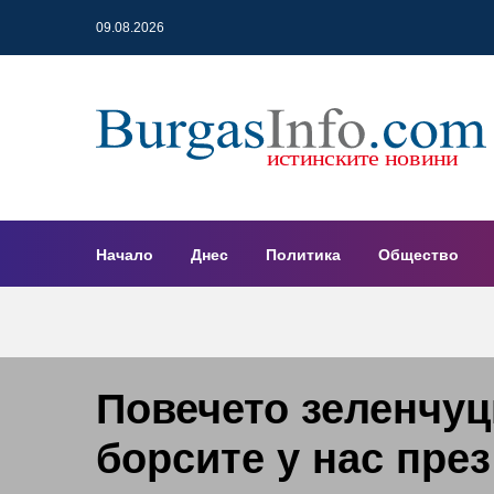
09.08.2026
Начало
Днес
Политика
Общество
Повечето зеленчуц
борсите у нас пре