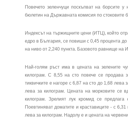
Повечето зеленчуци поскъпват на борсите у 
бюлетин на Държавната комисия по стоковите 
Индексът на тържищните цени (ИТЦ), който отр
едро в България, се повиши с 0,45 процента д
на ниво от 2,240 пункта. Базовото равнище на ИТ
Най-голям ръст има в цената на зелените чуш
килограм. С 8,55 на сто повече се продава з
тиквичките е нагоре с 6,87 на сто до 1,68 лева 
лева за килограм. Цената на морковите се вд
килограм. Зрелият лук кромид се предлага 
Поевтиняват доматите и краставиците - с 6,31 н
лева за килограм. Надолу е и цената на червенит