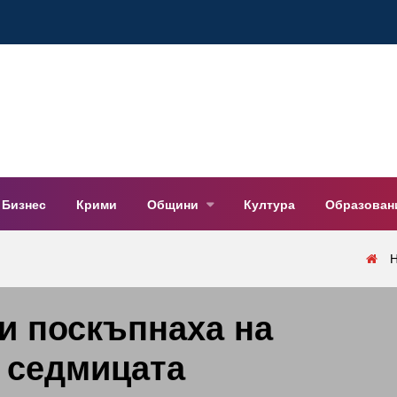
Бизнес
Крими
Общини
Култура
Образован
и поскъпнаха на
з седмицата