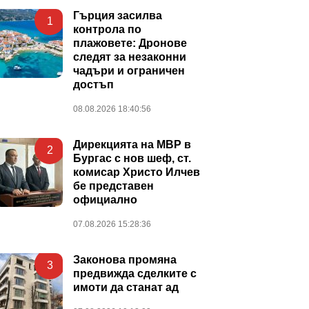
Гърция засилва
1
контрола по
плажовете: Дронове
следят за незаконни
чадъри и ограничен
достъп
08.08.2026 18:40:56
Дирекцията на МВР в
2
Бургас с нов шеф, ст.
комисар Христо Илчев
бе представен
официално
07.08.2026 15:28:36
Законова промяна
3
предвижда сделките с
имоти да станат ад