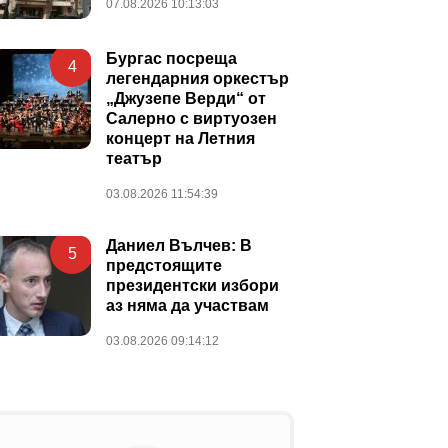
07.08.2026 10:13:03
Бургас посреща
4
легендарния оркестър
„Джузепе Верди“ от
Салерно с виртуозен
концерт на Летния
театър
03.08.2026 11:54:39
Даниел Вълчев: В
5
предстоящите
президентски избори
аз няма да участвам
03.08.2026 09:14:12