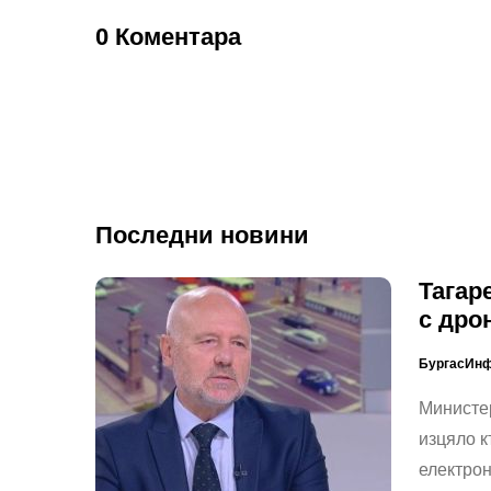
0 Коментара
Последни новини
Тагар
с дро
БургасИн
Министер
изцяло к
електро