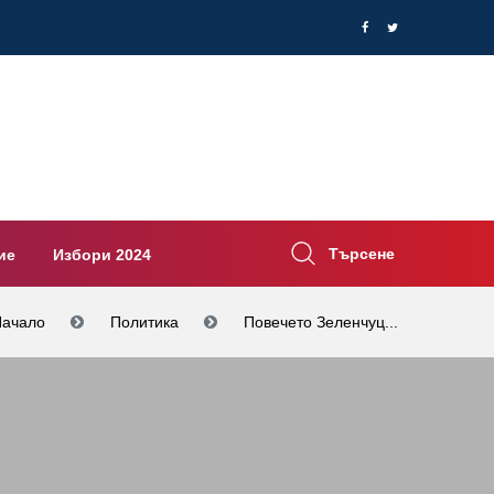
Търсене
ие
Избори 2024
Начало
Политика
Повечето Зеленчуц...