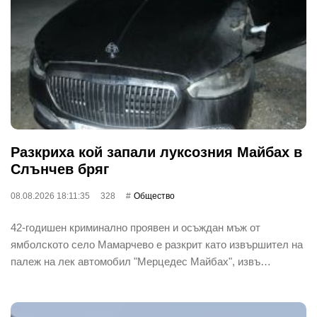
Разкриха кой запали луксозния Майбах в
Слънчев бряг
08.08.2026 18:11:35
328
Общество
42-годишен криминално проявен и осъждан мъж от
ямболското село Мамарчево е разкрит като извършител на
палеж на лек автомобил "Мерцедес Майбах", извъ…