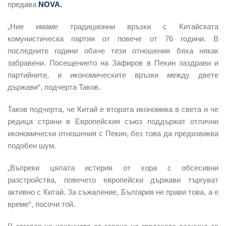
предава
NOVA.
„Ние имаме традиционни връзки с Китайската
комунистическа партия
от повече от 76 години. В
последните години обаче тези отношения бяха някак
забравени. Посещението на Зафиров в Пекин заздрави и
партийните, и икономическите връзки между двете
държави“, подчерта Таков.
Таков подчерта, че
Китай е втората икономика в света
и че
редица страни в Европейския съюз поддържат отлични
икономически отношения с Пекин, без това да предизвиква
подобен шум.
„Въпреки цялата истерия от хора с
обсесивни
разстройства
, повечето европейски държави търгуват
активно с Китай. За съжаление, България не прави това, а е
време“, посочи той.