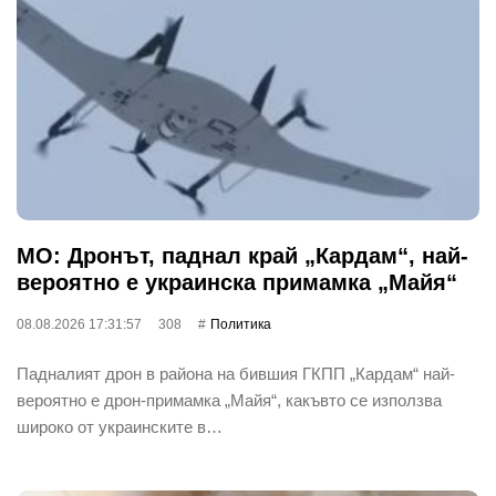
МО: Дронът, паднал край „Кардам“, най-
вероятно е украинска примамка „Майя“
08.08.2026 17:31:57
308
Политика
Падналият дрон в района на бившия ГКПП „Кардам“ най-
вероятно е дрон-примамка „Майя“, какъвто се използва
широко от украинските в…