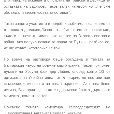
В отговор на исканията от страна на градската десница за
оставката на Зафиров, Таков заяви категорично:
„Не сме
обсъждали вероятността за оставка “
.
Таков защити участието в подобни събития, независимо от
държавата-домакин:„Лично аз бих отишъл навсякъде,
където се почитат милионите жертви на Втората световна
война. Ако получа покана за парад от Путин – разбира се,
че ще отида“, категоричен е той.
По време на разговора беше обсъдена и темата за
българския износ на оръжие към Украйна. Таков припомни
думите на Урсула фон дер Лайен, според която 1/3 от
оръжията на Украйна идват от България, но постави под
съмнение истинността на това твърдение: „Ако това беше
истина, България щеше да е една много богата държава в
момента“, коментира той.
По-късно темата коментира съпредседателят на
„Демократична България” Божидар Божанов.