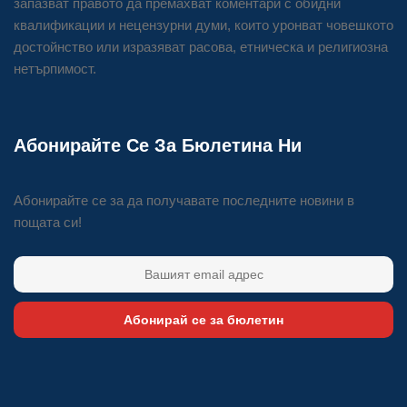
запазват правото да премахват коментари с обидни
квалификации и нецензурни думи, които уронват човешкото
достойнство или изразяват расова, етническа и религиозна
нетърпимост.
Абонирайте Се За Бюлетина Ни
Абонирайте се за да получавате последните новини в
пощата си!
Абонирай се за бюлетин