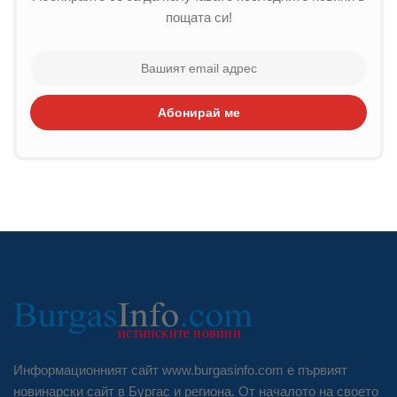
пощата си!
Абонирай ме
Информационният сайт www.burgasinfo.com е първият
новинарски сайт в Бургас и региона. От началото на своето