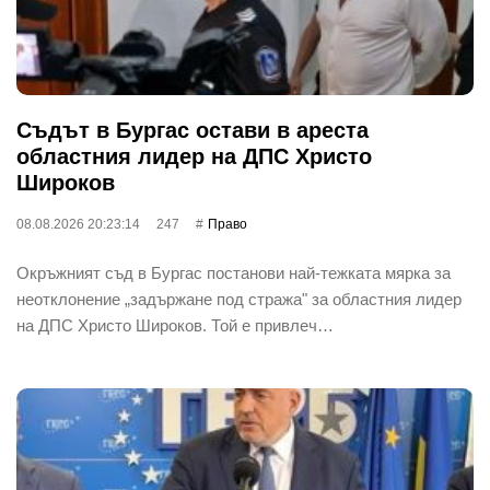
Съдът в Бургас остави в ареста
областния лидер на ДПС Христо
Широков
08.08.2026 20:23:14
247
Право
Окръжният съд в Бургас постанови най-тежката мярка за
неотклонение „задържане под стража" за областния лидер
на ДПС Христо Широков. Той е привлеч…