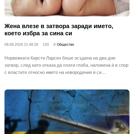
Жена влезе в затвора заради името,
което избра за сина си
08.08.2026 21:48:28
150
Общество
Норвежката Кирсти Ларсен беше осъдена на два дни
затвор, след като отказа да плати глоба, наложена ѝ в спор
с властите относно името на новородения ѝ си…