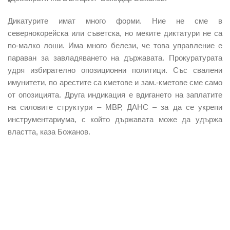
Дикатурите имат много форми. Ние не сме в
севернокорейска или съветска, но меките диктатури не са
по-малко лоши. Има много белези, че това управление е
параван за завладяването на държавата. Прокуратурата
удря избирателно опозиционни политици. Със свалени
имунитети, по арестите са кметове и зам.-кметове сме само
от опозицията. Друга индикация е вдигането на заплатите
на силовите структури – МВР, ДАНС – за да се укрепи
инструментариума, с който държавата може да удържа
властта, каза Божанов.