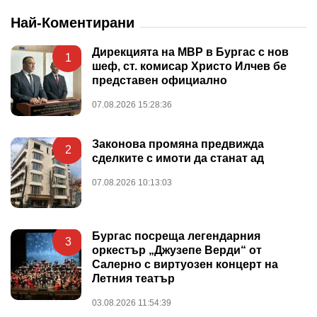
Най-Коментирани
Дирекцията на МВР в Бургас с нов
1
шеф, ст. комисар Христо Илчев бе
представен официално
07.08.2026 15:28:36
Законова промяна предвижда
2
сделките с имоти да станат ад
07.08.2026 10:13:03
Бургас посреща легендарния
3
оркестър „Джузепе Верди“ от
Салерно с виртуозен концерт на
Летния театър
03.08.2026 11:54:39