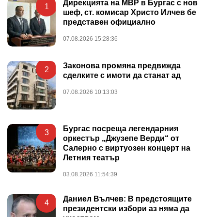
Дирекцията на МВР в Бургас с нов
1
шеф, ст. комисар Христо Илчев бе
представен официално
07.08.2026 15:28:36
Законова промяна предвижда
2
сделките с имоти да станат ад
07.08.2026 10:13:03
Бургас посреща легендарния
3
оркестър „Джузепе Верди“ от
Салерно с виртуозен концерт на
Летния театър
03.08.2026 11:54:39
Даниел Вълчев: В предстоящите
4
президентски избори аз няма да