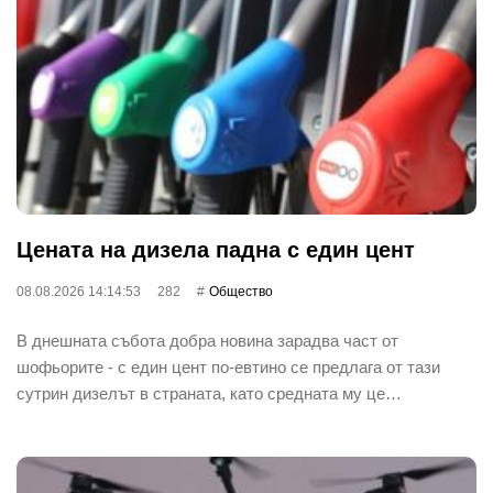
Цената на дизела падна с един цент
08.08.2026 14:14:53
282
Общество
В днешната събота добра новина зарадва част от
шофьорите - с един цент по-евтино се предлага от тази
сутрин дизелът в страната, като средната му це…