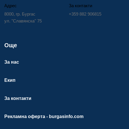
Адрес
За контакти
8000, гр. Бургас
+359 882 906815
ул. "Славянска" 75
Още
За нас
Екип
За контакти
Рекламна оферта - burgasinfo.com