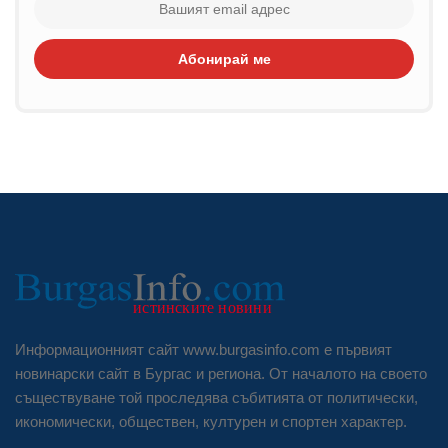
Абонирай ме
Информационният сайт www.burgasinfo.com е първият
новинарски сайт в Бургас и региона. От началото на своето
съществуване той проследява събитията от политически,
икономически, обществен, културен и спортен характер.