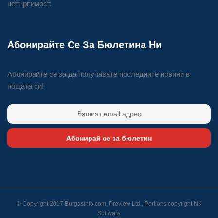
нетърпимост.
Абонирайте Се За Бюлетина Ни
Абонирайте се за да получавате последните новини в
пощата си!
Абонирай се за бюлетин
© Copyright 2017 Burgasinfo.com, Preview Ltd., Portions copyright
NK
Software