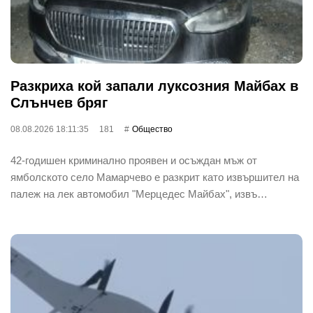
Разкриха кой запали луксозния Майбах в
Слънчев бряг
08.08.2026 18:11:35
181
Общество
42-годишен криминално проявен и осъждан мъж от
ямболското село Мамарчево е разкрит като извършител на
палеж на лек автомобил "Мерцедес Майбах", извъ…