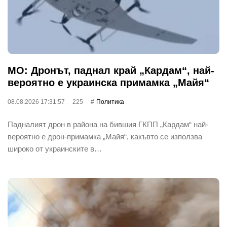
МО: Дронът, паднал край „Кардам“, най-
вероятно е украинска примамка „Майя“
08.08.2026 17:31:57
225
Политика
Падналият дрон в района на бившия ГКПП „Кардам“ най-
вероятно е дрон-примамка „Майя“, какъвто се използва
широко от украинските в…