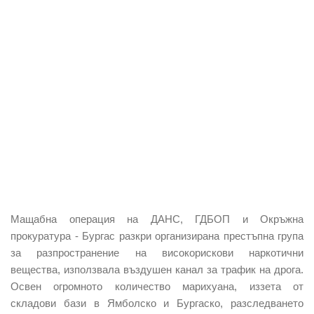
Мащабна операция на ДАНС, ГДБОП и Окръжна
прокуратура - Бургас разкри организирана престъпна група
за разпространение на високорискови наркотични
вещества, използвала въздушен канал за трафик на дрога.
Освен огромното количество марихуана, иззета от
складови бази в Ямболско и Бургаско, разследването