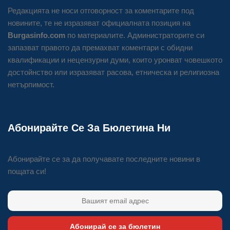
Редакцията не носи отговорност за коментарите под
новините, те не изразяват официалната позиция на
Burgasinfo.com
по материалите. Администраторите си
запазват правото да премахват коментари с обидни
квалификации и нецензурни думи, които уронват човешкото
достойнство или изразяват расова, етническа и религиозна
нетърпимост.
Абонирайте Се За Бюлетина Ни
Абонирайте се за да получавате последните новини в
пощата си!
Абонирай се за бюлетин