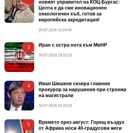
новият управител на КОЦ-Бургас:
Целта е да сме иновационен
онкологичен хъб, готов за
европейска акредитация!
28.07.2026 11:44:45
Иран с остра нота към МвНР
3
30.07.2026 19:52:10
Иван Шишков сезира главния
4
прокурор за нарушения при строежа
на магистрали
30.07.2026 20:25:00
Времето през август: Горещ въздух
5
от Африка носи 40-градусови жеги