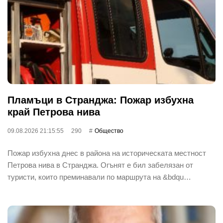
Пламъци в Странджа: Пожар избухна
край Петрова нива
09.08.2026 21:15:55
290
Общество
Пожар избухна днес в района на историческата местност
Петрова нива в Странджа. Огънят е бил забелязан от
туристи, които преминавали по маршрута на &bdqu…