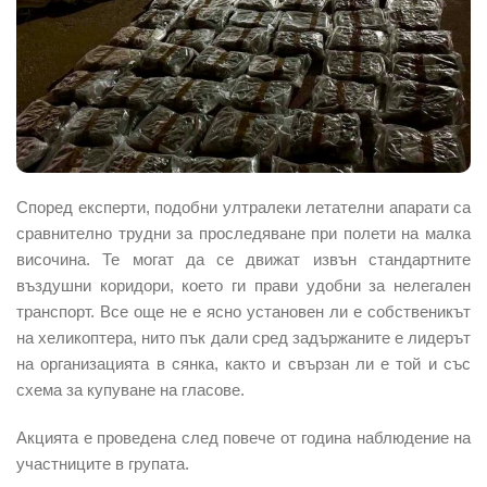
Според експерти, подобни ултралеки летателни апарати са
сравнително трудни за проследяване при полети на малка
височина. Те могат да се движат извън стандартните
въздушни коридори, което ги прави удобни за нелегален
транспорт. Все още не е ясно установен ли е собственикът
на хеликоптера, нито пък дали сред задържаните е лидерът
на организацията в сянка, както и свързан ли е той и със
схема за купуване на гласове.
Акцията е проведена след повече от година наблюдение на
участниците в групата.