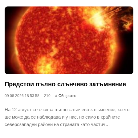
Предстои пълно слънчево затъмнение
09.08.2026 18:53:58
210
Общество
На 12 август се очаква пълно слънчево затъмнение, което
ще може да се наблюдава и у нас, но само в крайните
северозападни райони на страната като частич…