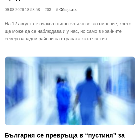
09.08.2026 18:53:58
203
Общество
На 12 август се очаква пълно слънчево затъмнение, което
ще може да се наблюдава и у нас, но само в крайните
северозападни райони на страната като частич…
България се превръща в “пустиня” за