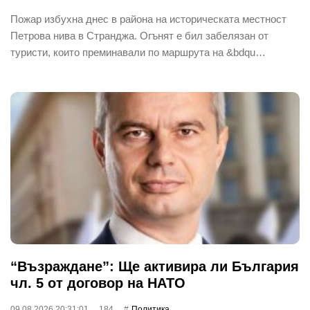
Пожар избухна днес в района на историческата местност
Петрова нива в Странджа. Огънят е бил забелязан от
туристи, които преминавали по маршрута на &bdqu…
“Възраждане”: Ще активира ли България
чл. 5 от договор на НАТО
09.08.2026 20:31:01
184
Политика