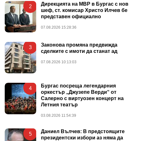
Дирекцията на МВР в Бургас с нов
2
шеф, ст. комисар Христо Илчев бе
представен официално
07.08.2026 15:28:36
Законова промяна предвижда
3
сделките с имоти да станат ад
07.08.2026 10:13:03
Бургас посреща легендарния
4
оркестър „Джузепе Верди“ от
Салерно с виртуозен концерт на
Летния театър
03.08.2026 11:54:39
Даниел Вълчев: В предстоящите
5
президентски избори аз няма да