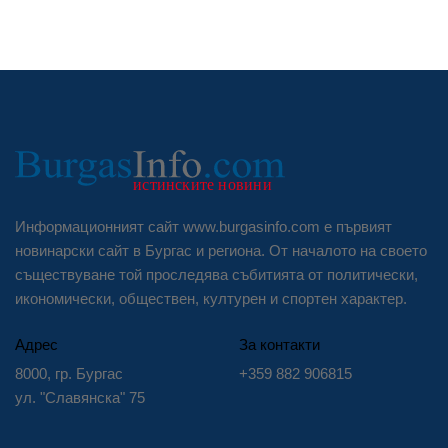
Информационният сайт www.burgasinfo.com е първият
новинарски сайт в Бургас и региона. От началото на своето
съществуване той проследява събитията от политически,
икономически, обществен, културен и спортен характер.
Адрес
За контакти
8000, гр. Бургас
+359 882 906815
ул. "Славянска" 75