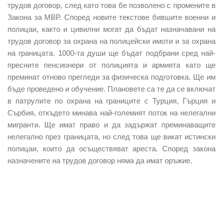
трудов договор, след като това бе позволено с промените в
Закона за МВР. Според новите текстове бившите военни и
полицаи, както и цивилни могат да бъдат назначавани на
трудов договор за охрана на полицейски имоти и за охрана
на границата. 1000-та души ще бъдат подбрани сред най-
пресните пенсионери от полицията и армията като ще
преминат отново прегледи за физическа подготовка. Ще им
бъде проведено и обучение. Плановете са те да се включат
в патрулите по охрана на границите с Турция, Гърция и
Сърбия, откъдето минава най-големият поток на нелегални
мигранти. Ще имат право и да задържат преминаващите
нелегално през границата, но след това ще викат истински
полицаи, които да осъществяват ареста. Според закона
назначените на трудов договор няма да имат оръжие.