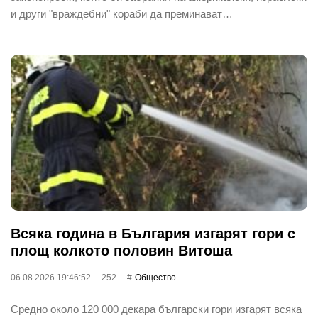
и други "враждебни" кораби да преминават…
Всяка година в България изгарят гори с
площ колкото половин Витоша
06.08.2026 19:46:52
252
Общество
Средно около 120 000 декара български гори изгарят всяка