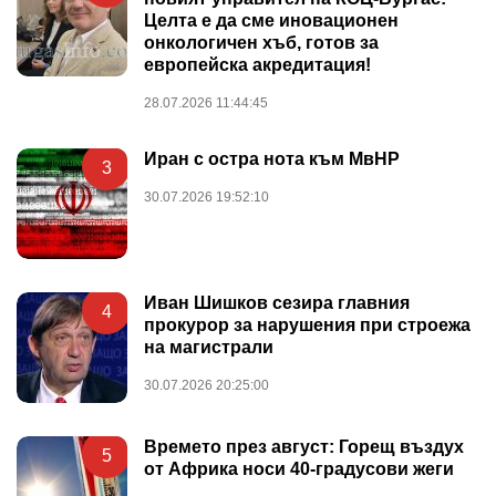
Целта е да сме иновационен
онкологичен хъб, готов за
европейска акредитация!
28.07.2026 11:44:45
Иран с остра нота към МвНР
3
30.07.2026 19:52:10
Иван Шишков сезира главния
4
прокурор за нарушения при строежа
на магистрали
30.07.2026 20:25:00
Времето през август: Горещ въздух
5
от Африка носи 40-градусови жеги