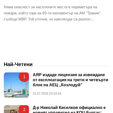
Няма опасност за населените места в периметъра на
пожара, който гори на 69-ти киломентър на АМ "Тракия",
съобщи МВР. Той уточни, че навсякъде са разпол…
Най-Четени
АЯР издаде лицензия за извеждане
1
от експлоатация на трети и четвърти
блок на АЕЦ „Козлодуй“
31.07.2026 20:34:43
Д-р Николай Киселков официално е
2
новият управител на КОЦ-Бургас: