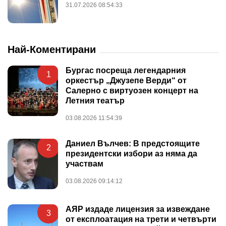
31.07.2026 08:54:33
Най-Коментирани
Бургас посреща легендарния
1
оркестър „Джузепе Верди“ от
Салерно с виртуозен концерт на
Летния театър
03.08.2026 11:54:39
Даниел Вълчев: В предстоящите
2
президентски избори аз няма да
участвам
03.08.2026 09:14:12
АЯР издаде лицензия за извеждане
3
от експлоатация на трети и четвърти