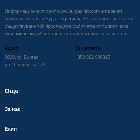
Информационният сайт www.burgasinfo.com е първият
новинарски сайт в Бургас и региона. От началото на своето
съществуване той проследява събитията от политически,
икономически, обществен, културен и спортен характер.
Адрес
За контакти
8000, гр. Бургас
+359 882 906815
ул. "Славянска" 75
Още
За нас
Екип