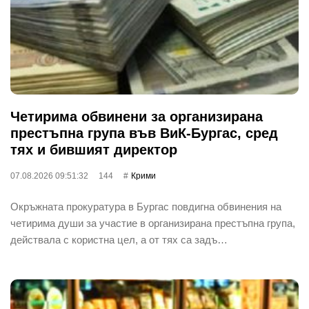
Четирима обвинени за организирана
престъпна група във ВиК-Бургас, сред
тях и бившият директор
07.08.2026 09:51:32
144
Крими
Окръжната прокуратура в Бургас повдигна обвинения на
четирима души за участие в организирана престъпна група,
действала с користна цел, а от тях са задъ…