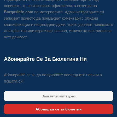
новините, те не изразяват официалната позиция на
Burgasinfo.com
по материалите. Администраторите си
запазват правото да премахват коментари с обидни
квалификации и нецензурни думи, които уронват човешкото
достойнство или изразяват расова, етническа и религиозна
нетърпимост.
Абонирайте Се За Бюлетина Ни
Абонирайте се за да получавате последните новини в
пощата си!
Абонирай се за бюлетин