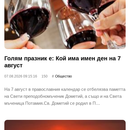
Голям празник е: Кой има имен ден на 7
август
07.08.2026 09:15:16
150
Общество
На 7 август в православния календар се отбелязва паметта
на Свети преподобномъченик Дометий, а също и на Света
мъченица Потамия.Св. Дометий се родил в П…