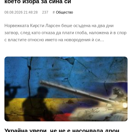
което избра за сина си
08.08.2026 21:48:28
237
Общество
Норвежката Кирсти Ларсен беше осъдена на два дни
затвор, след като отказа да плати глоба, наложена ѝ в спор
с властите относно името на новородения ѝ си…
Украйна увери, че не е насочвала дрон