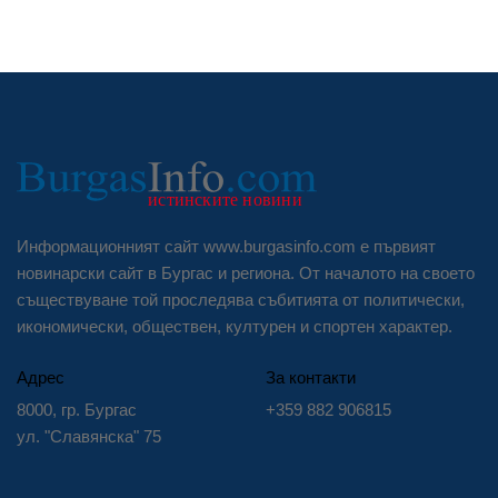
Информационният сайт www.burgasinfo.com е първият
новинарски сайт в Бургас и региона. От началото на своето
съществуване той проследява събитията от политически,
икономически, обществен, културен и спортен характер.
Адрес
За контакти
8000, гр. Бургас
+359 882 906815
ул. "Славянска" 75