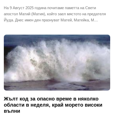
На 9 Август 2025 година почитаме паметта на Свети
апостол Матий (Матия), който заел мястото на предателя
Йуда. Днес имен ден празнуват Матей, Матейка, М…
Жълт код за опасно време в няколко
области в неделя, край морето високи
вълни