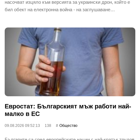
насочват изцяло към версията за украински дрон, който е
бил обект на електронна война - на заглушаване…
Евростат: Българският мъж работи най-
малко в ЕС
09.08.2026 09:52:13
138
Общество
Българите са сред европейските нации с най-кратък трудов