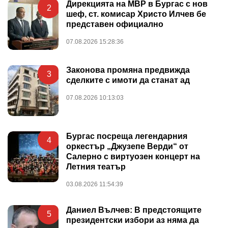
Дирекцията на МВР в Бургас с нов
2
шеф, ст. комисар Христо Илчев бе
представен официално
07.08.2026 15:28:36
Законова промяна предвижда
3
сделките с имоти да станат ад
07.08.2026 10:13:03
Бургас посреща легендарния
4
оркестър „Джузепе Верди“ от
Салерно с виртуозен концерт на
Летния театър
03.08.2026 11:54:39
Даниел Вълчев: В предстоящите
5
президентски избори аз няма да