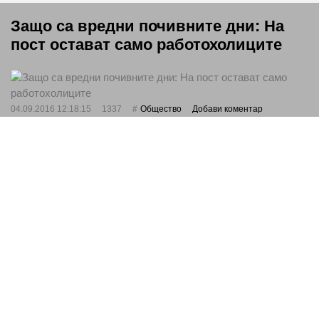
Защо са вредни почивните дни: На
пост остават само работохолиците
04.09.2016 12:18:15
1337
Общество
Добави коментар