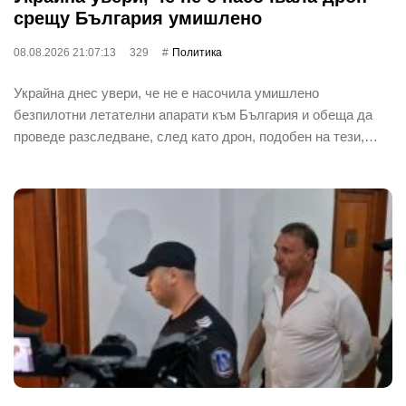
срещу България умишлено
08.08.2026 21:07:13
329
Политика
Украйна днес увери, че не е насочила умишлено
безпилотни летателни апарати към България и обеща да
проведе разследване, след като дрон, подобен на тези,…