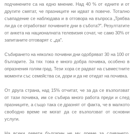
подчинените са на едно мнение. Над 40 % от едните и от
другите смятат, че празниците ни идват в повече. Тотално
съвпадение се наблюдава и в отговора на въпроса „Трябва
ли да се отработват почивните дни в събота?”. Резултатите
от анкета на националната телевизия сочат, че само 30% от
запитаните отговарят с „да”.
Събирането на няколко почивни дни одобряват 30 на 100 от
българите. За тях това е много добра почивка, особено в
опразнения голям град. Тези хора се радват на съвместните
моменти със семейства си, дори и да не отидат на почивка.
От друга страна, над 15% отчитат, че за да се възползват
от тази почивка, им се събира много работа преди и след
празниците, а също така се дразнят от факта, че в малкото
свободно време не могат да се възползват от основни
услуги.
На всеки девети българин не му дреме за сливането,