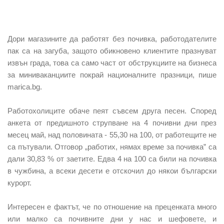
Дори магазините да работят без почивка, работодателите
пак са на загуба, защото обикновено клиентите празнуват
извън града, това са само част от обструкциите на бизнеса
за миниваканциите покрай националните празници, пише
marica.bg.
Работохолиците обаче пеят съвсем друга песен. Според
анкета от предишното струпване на 4 почивни дни през
месец май, над половината - 55,30 на 100, от работещите не
са пътували. Отговор „работих, нямах време за почивка” са
дали 30,83 % от заетите. Едва 4 на 100 са били на почивка
в чужбина, а всеки десети е отскочил до някои български
курорт.
Интересен е фактът, че по отношение на преценката много
или малко са почивните дни у нас и шефовете, и