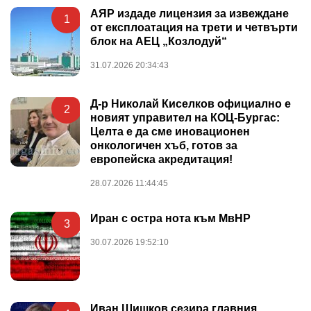
АЯР издаде лицензия за извеждане
1
от експлоатация на трети и четвърти
блок на АЕЦ „Козлодуй“
31.07.2026 20:34:43
Д-р Николай Киселков официално е
2
новият управител на КОЦ-Бургас:
Целта е да сме иновационен
онкологичен хъб, готов за
европейска акредитация!
28.07.2026 11:44:45
Иран с остра нота към МвНР
3
30.07.2026 19:52:10
Иван Шишков сезира главния