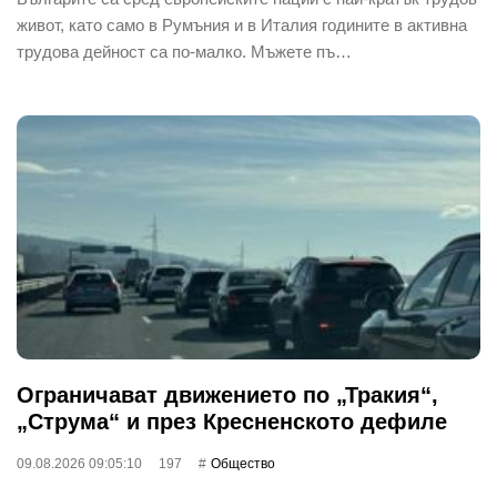
живот, като само в Румъния и в Италия годините в активна
трудова дейност са по-малко. Мъжете пъ…
Ограничават движението по „Тракия“,
„Струма“ и през Кресненското дефиле
09.08.2026 09:05:10
197
Общество