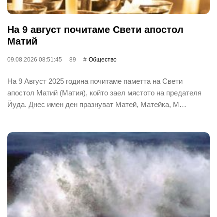
На 9 август почитаме Свети апостол
Матий
09.08.2026 08:51:45
89
Общество
На 9 Август 2025 година почитаме паметта на Свети
апостол Матий (Матия), който заел мястото на предателя
Йуда. Днес имен ден празнуват Матей, Матейка, М…