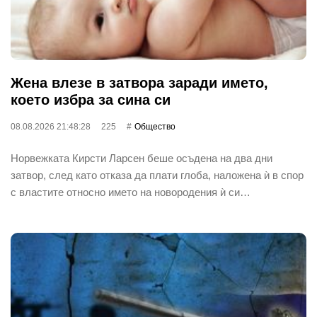
Жена влезе в затвора заради името,
което избра за сина си
08.08.2026 21:48:28
225
Общество
Норвежката Кирсти Ларсен беше осъдена на два дни
затвор, след като отказа да плати глоба, наложена ѝ в спор
с властите относно името на новородения ѝ си…