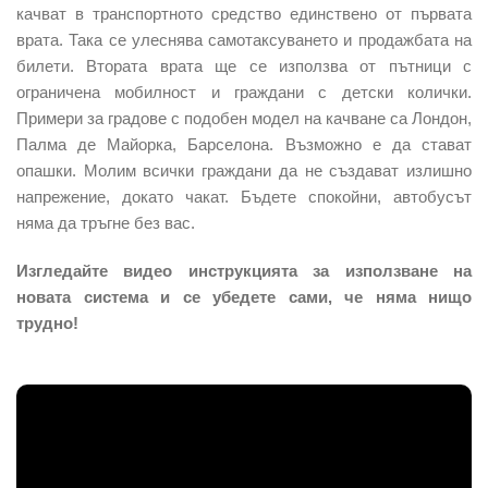
качват в транспортното средство единствено от първата
врата. Така се улеснява самотаксуването и продажбата на
билети. Втората врата ще се използва от пътници с
ограничена мобилност и граждани с детски колички.
Примери за градове с подобен модел на качване са Лондон,
Палма де Майорка, Барселона. Възможно е да стават
опашки. Молим всички граждани да не създават излишно
напрежение, докато чакат. Бъдете спокойни, автобусът
няма да тръгне без вас.
Изгледайте видео инструкцията за използване на
новата система и се убедете сами, че няма нищо
трудно!