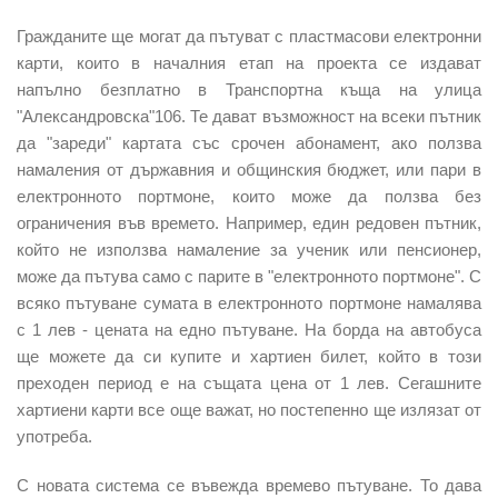
Гражданите ще могат да пътуват с пластмасови електронни
карти, които в началния етап на проекта се издават
напълно безплатно в Транспортна къща на улица
"Александровска"106. Те дават възможност на всеки пътник
да "зареди" картата със срочен абонамент, ако ползва
намаления от държавния и общинския бюджет, или пари в
електронното портмоне, които може да ползва без
ограничения във времето. Например, един редовен пътник,
който не използва намаление за ученик или пенсионер,
може да пътува само с парите в "електронното портмоне". С
всяко пътуване сумата в електронното портмоне намалява
с 1 лев - цената на едно пътуване. На борда на автобуса
ще можете да си купите и хартиен билет, който в този
преходен период е на същата цена от 1 лев. Сегашните
хартиени карти все още важат, но постепенно ще излязат от
употреба.
С новата система се въвежда времево пътуване. То дава