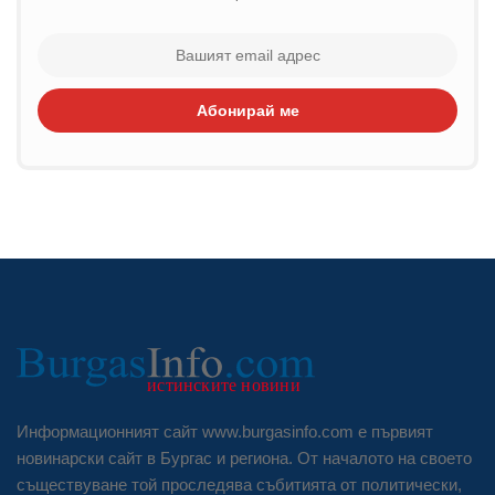
Абонирай ме
Информационният сайт www.burgasinfo.com е първият
новинарски сайт в Бургас и региона. От началото на своето
съществуване той проследява събитията от политически,