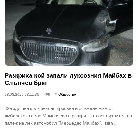
Разкриха кой запали луксозния Майбах в
Слънчев бряг
08.08.2026 18:11:35
409
Общество
42-годишен криминално проявен и осъждан мъж от
ямболското село Мамарчево е разкрит като извършител на
палеж на лек автомобил "Мерцедес Майбах", извъ…