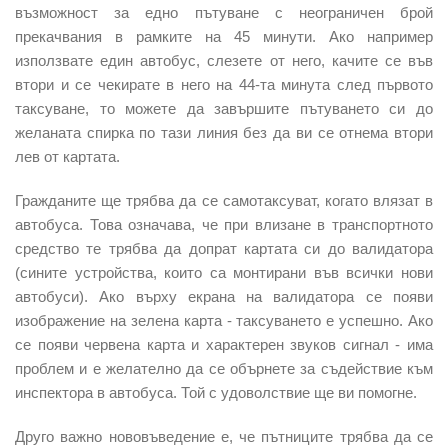
възможност за едно пътуване с неограничен брой
прекачвания в рамките на 45 минути. Ако например
използвате един автобус, слезете от него, качите се във
втори и се чекирате в него на 44-та минута след първото
таксуване, то можете да завършите пътуването си до
желаната спирка по тази линия без да ви се отнема втори
лев от картата.
Гражданите ще трябва да се самотаксуват, когато влязат в
автобуса. Това означава, че при влизане в транспортното
средство те трябва да допрат картата си до валидатора
(сините устройства, които са монтирани във всички нови
автобуси). Ако върху екрана на валидатора се появи
изображение на зелена карта - таксуването е успешно. Ако
се появи червена карта и характерен звуков сигнал - има
проблем и е желателно да се обърнете за съдействие към
инспектора в автобуса. Той с удоволствие ще ви помогне.
Друго важно нововъведение е, че пътниците трябва да се