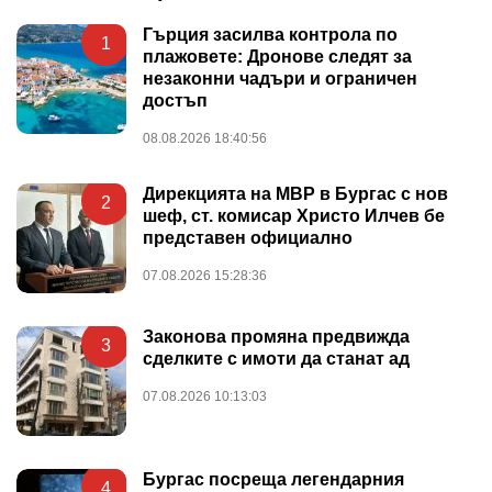
Гърция засилва контрола по
1
плажовете: Дронове следят за
незаконни чадъри и ограничен
достъп
08.08.2026 18:40:56
Дирекцията на МВР в Бургас с нов
2
шеф, ст. комисар Христо Илчев бе
представен официално
07.08.2026 15:28:36
Законова промяна предвижда
3
сделките с имоти да станат ад
07.08.2026 10:13:03
Бургас посреща легендарния
4