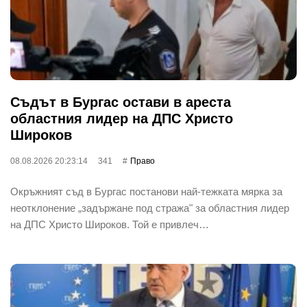
Съдът в Бургас остави в ареста
областния лидер на ДПС Христо
Широков
08.08.2026 20:23:14
341
Право
Окръжният съд в Бургас постанови най-тежката мярка за
неотклонение „задържане под стража" за областния лидер
на ДПС Христо Широков. Той е привлеч…