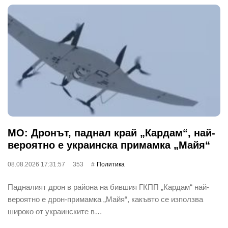
МО: Дронът, паднал край „Кардам“, най-
вероятно е украинска примамка „Майя“
08.08.2026 17:31:57
353
Политика
Падналият дрон в района на бившия ГКПП „Кардам“ най-
вероятно е дрон-примамка „Майя“, какъвто се използва
широко от украинските в…