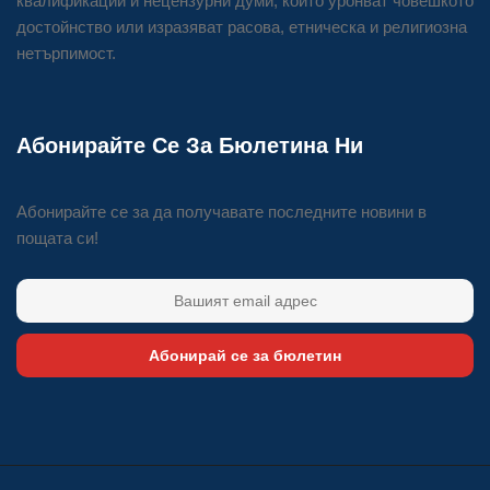
квалификации и нецензурни думи, които уронват човешкото
достойнство или изразяват расова, етническа и религиозна
нетърпимост.
Абонирайте Се За Бюлетина Ни
Абонирайте се за да получавате последните новини в
пощата си!
Абонирай се за бюлетин