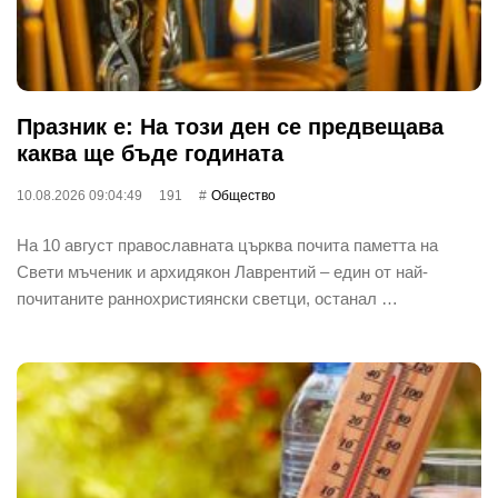
Празник е: На този ден се предвещава
каква ще бъде годината
10.08.2026 09:04:49
191
Общество
На 10 август православната църква почита паметта на
Свети мъченик и архидякон Лаврентий – един от най-
почитаните раннохристиянски светци, останал …