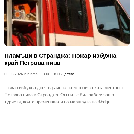
Пламъци в Странджа: Пожар избухна
край Петрова нива
09.08.2026 21:15:55
303
Общество
Пожар избухна днес в района на историческата местност
Петрова нива в Странджа. Огънят е бил забелязан от
туристи, които преминавали по маршрута на &bdqu…