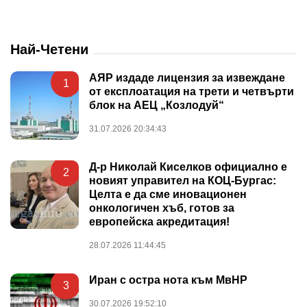
Най-Четени
АЯР издаде лицензия за извеждане
1
от експлоатация на трети и четвърти
блок на АЕЦ „Козлодуй“
31.07.2026 20:34:43
Д-р Николай Киселков официално е
2
новият управител на КОЦ-Бургас:
Целта е да сме иновационен
онкологичен хъб, готов за
европейска акредитация!
28.07.2026 11:44:45
Иран с остра нота към МвНР
3
30.07.2026 19:52:10