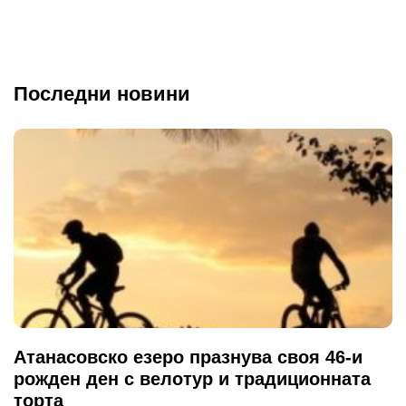
Последни новини
Атанасовско езеро празнува своя 46-и
рожден ден с велотур и традиционната
торта