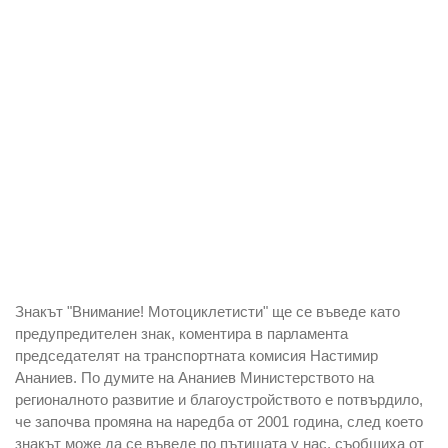
Знакът "Внимание! Мотоциклетисти" ще се въведе като
предупредителен знак, коментира в парламента
председателят на транспортната комисия Настимир
Ананиев. По думите на Ананиев Министерството на
регионалното развитие и благоустройството е потвърдило,
че започва промяна на наредба от 2001 година, след което
знакът може да се въведе по пътищата у нас, съобщиха от