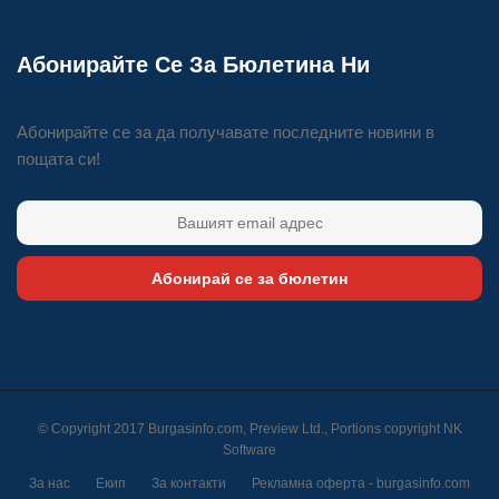
Абонирайте Се За Бюлетина Ни
Абонирайте се за да получавате последните новини в
пощата си!
Абонирай се за бюлетин
© Copyright 2017 Burgasinfo.com, Preview Ltd., Portions copyright
NK
Software
За нас
Екип
За контакти
Рекламна оферта - burgasinfo.com