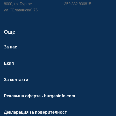
8000, гр. Бургас
+359 882 906815
ул. "Славянска" 75
Още
За нас
Екип
За контакти
Рекламна оферта - burgasinfo.com
Декларация за поверителност