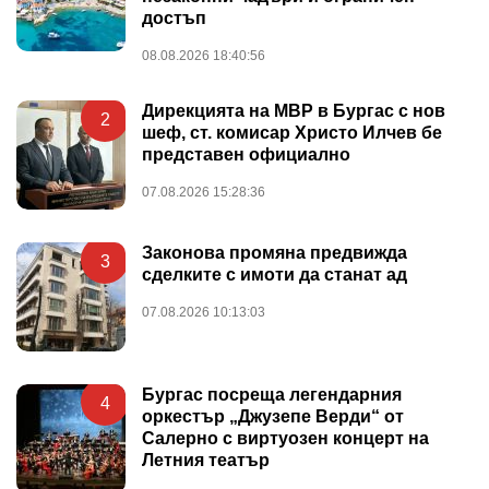
достъп
08.08.2026 18:40:56
Дирекцията на МВР в Бургас с нов
2
шеф, ст. комисар Христо Илчев бе
представен официално
07.08.2026 15:28:36
Законова промяна предвижда
3
сделките с имоти да станат ад
07.08.2026 10:13:03
Бургас посреща легендарния
4
оркестър „Джузепе Верди“ от
Салерно с виртуозен концерт на
Летния театър