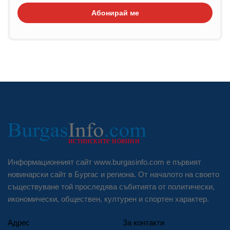
Абонирай ме
Информационният сайт www.burgasinfo.com е първият
новинарски сайт в Бургас и региона. От началото на своето
съществуване той проследява събитията от политически,
икономически, обществен, културен и спортен характер.
Адрес
За контакти