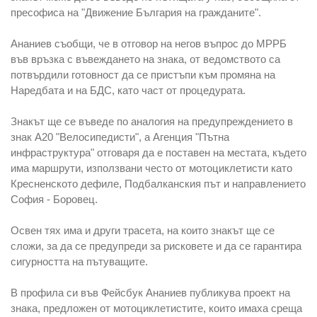
пресофиса на "Движение България на гражданите".
Ананиев съобщи, че в отговор на негов въпрос до МРРБ
във връзка с въвеждането на знака, от ведомството са
потвърдили готовност да се пристъпи към промяна на
Наредбата и на БДС, като част от процедурата.
Знакът ще се въведе по аналогия на предупреждението в
знак А20 "Велосипедисти", а Агенция "Пътна
инфраструктура" отговаря да е поставен на местата, където
има маршрути, използвани често от мотоциклетисти като
Кресненското дефиле, Подбалканския път и направлението
София - Боровец.
Освен тях има и други трасета, на които знакът ще се
сложи, за да се предупреди за рисковете и да се гарантира
сигурността на пътуващите.
В профила си във Фейсбук Ананиев публикува проект на
знака, предложен от мотоциклетистите, които имаха среща