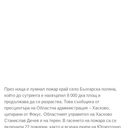
През ноща е лумнал пожар край село Българска поляна,
който до сутринта е нахвърлил 8 000 дка площ и
продължава да се разраства. Това съобщиха от
пресцентъра на Областна администрация – Хасково,
цитирани от Фокус. Областният управител на Хасково
Станислав Дечев е на терен.
В гасенето на пожара са се
включили 22 пожарни, както и всички екипи на Югоизточно