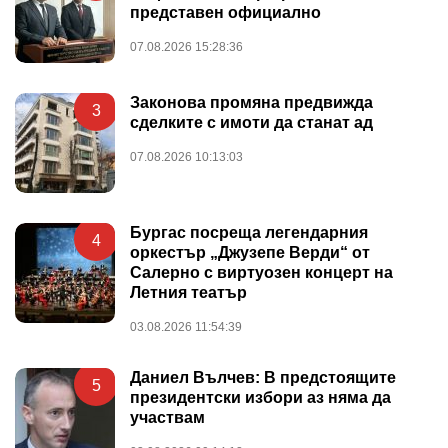
представен официално
07.08.2026 15:28:36
Законова промяна предвижда
3
сделките с имоти да станат ад
07.08.2026 10:13:03
Бургас посреща легендарния
4
оркестър „Джузепе Верди“ от
Салерно с виртуозен концерт на
Летния театър
03.08.2026 11:54:39
Даниел Вълчев: В предстоящите
5
президентски избори аз няма да
участвам