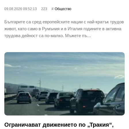
09.08.2026 09:52:13
223
Общество
Българите са сред европейските нации с най-кратък трудов
живот, като само в Румъния и в Италия годините в активна
трудова дейност са по-малко. Мъжете пъ…
Ограничават движението по „Тракия“,