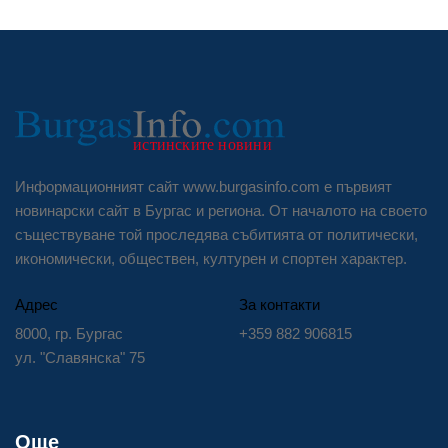
Информационният сайт www.burgasinfo.com е първият
новинарски сайт в Бургас и региона. От началото на своето
съществуване той проследява събитията от политически,
икономически, обществен, културен и спортен характер.
Адрес
За контакти
8000, гр. Бургас
+359 882 906815
ул. "Славянска" 75
Още