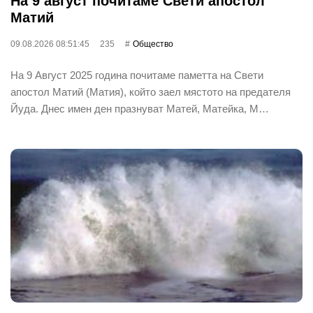
На 9 август почитаме Свети апостол
Матий
09.08.2026 08:51:45
235
Общество
На 9 Август 2025 година почитаме паметта на Свети
апостол Матий (Матия), който заел мястото на предателя
Йуда. Днес имен ден празнуват Матей, Матейка, М…