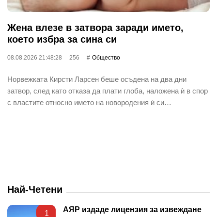
Жена влезе в затвора заради името,
което избра за сина си
08.08.2026 21:48:28
256
Общество
Норвежката Кирсти Ларсен беше осъдена на два дни
затвор, след като отказа да плати глоба, наложена ѝ в спор
с властите относно името на новородения ѝ си…
Най-Четени
АЯР издаде лицензия за извеждане
1