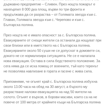
държавно предприятие – Сливен. През нощта пожарът е
нахвърлил 8 000 дка площ, върви по три фронта и
продължава да се разраства – от Голямата звезда към с.
Главан, Голямата звезда към с. Черепово и към с.
Българска поляна.
През нощта не е имало опасност за с. Българска поляна.
Евакуираните от снощи жители са останали да нощуват при
свои близки или в кметството на с Българска поляна.
Евакуираните около 50 суши не се допускат в домовете си,
докато не се нормализира ситуацията. Не се е налагала
нова евакуация. Остава в сила бедственото положение. За
сега няма да се иска помощ от военните, тъй като теренът
не позволява навлизане в гората и гасене с жива сила.
Припомняме, че огънят край с. Българска поляна избухна
около 13.00 часа на обяд на 30 август, а бързото му
разрастване наложи евакуацията на над 50 жители на
селото. Огънят е върхов, в борови масиви, които са на не
повече от 100 метра от крайните къщи на Българска поляна