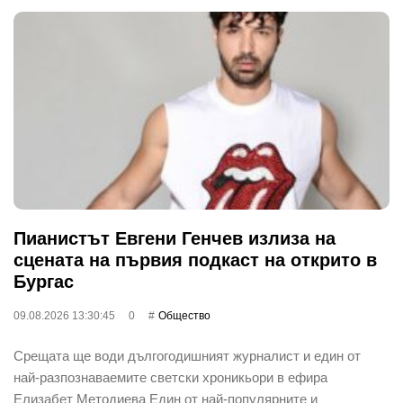
Пианистът Евгени Генчев излиза на
сцената на първия подкаст на открито в
Бургас
09.08.2026 13:30:45
0
Общество
Срещата ще води дългогодишният журналист и един от
най-разпознаваемите светски хроникьори в ефира
Елизабет Методиева Един от най-популярните и