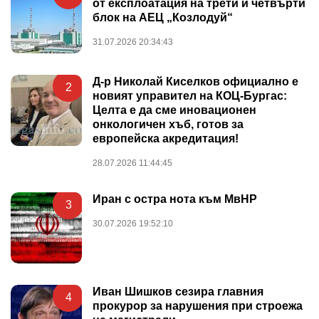
от експлоатация на трети и четвърти
блок на АЕЦ „Козлодуй“
31.07.2026 20:34:43
Д-р Николай Киселков официално е
2
новият управител на КОЦ-Бургас:
Целта е да сме иновационен
онкологичен хъб, готов за
европейска акредитация!
28.07.2026 11:44:45
Иран с остра нота към МвНР
3
30.07.2026 19:52:10
Иван Шишков сезира главния
4
прокурор за нарушения при строежа