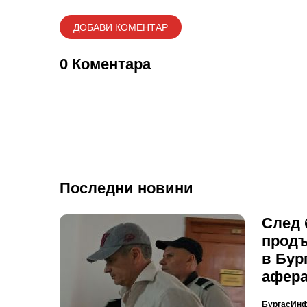
0 Коментара
Последни новини
След 
продъ
в Бур
афера
БургасИн