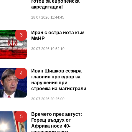
готов за европейска
акредитация!
28.07.2026 11:44:45
Иран с остра нота към
3
МвНР
30.07.2026 19:52:10
Иван Шишков сезира
4
главния прокурор за
нарушения при
строежа на магистрали
30.07.2026 20:25:00
Времето през август:
5
Горещ въздух от
Африка носи 40-
градусови жеги