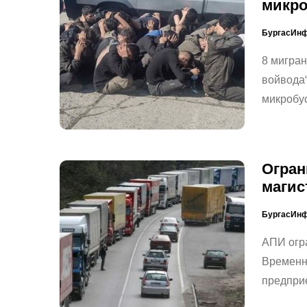
микро
БургасИн
8 мигран
войвода“
микробус
Огран
магис
БургасИн
АПИ огра
Временн
предприе