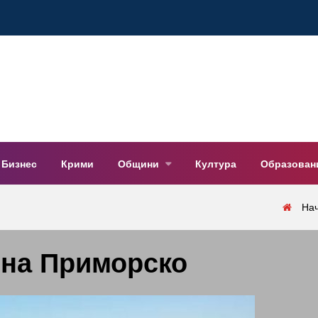
Бизнес
Крими
Общини
Култура
Образован
На
на Приморско