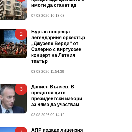
имоти да станат ад
07.08.2026 10:13:03
Бургас посреща
2
легендарния оркестър
„Джузепе Верди“ от
Салерно с виртуозен
концерт на Летния
театър
03.08.2026 11:54:39
Даниел Вълчев: В
3
предстоящите
президентски избори
аз няма да участвам
03.08.2026 09:14:12
АЯР издаде лицензия