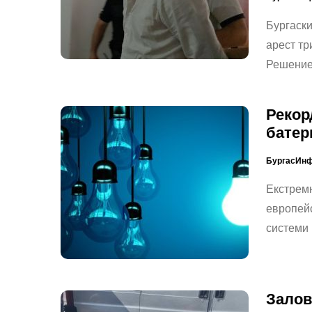
Бургаск
арест тр
Решениет
Рекор
батер
БургасИн
Екстремн
европейс
системи
Залов