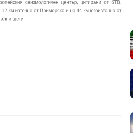
опейския сеизмологичен център, цитирани от бТВ.
а 12 км източно от Приморско и на 44 км югоизточно от
иални щети.