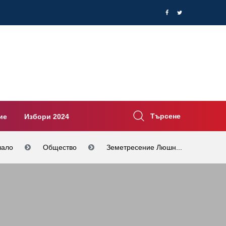
Търсене
ие
Избори 2024
чало
Общество
Земетресение Люшн...