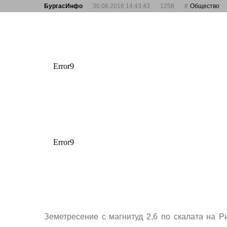
БургасИнфо
30.08.2016 14:43:43
1258
Общество
Земетресение с магнитуд 2,6 по скалата на Р