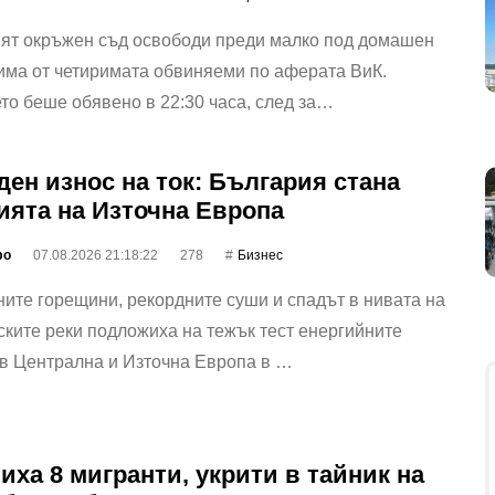
ият окръжен съд освободи преди малко под домашен
има от четиримата обвиняеми по аферата ВиК.
о беше обявено в 22:30 часа, след за…
ден износ на ток: България стана
ията на Източна Европа
фо
07.08.2026 21:18:22
278
Бизнес
ите горещини, рекордните суши и спадът в нивата на
ките реки подложиха на тежък тест енергийните
 в Централна и Източна Европа в …
иха 8 мигранти, укрити в тайник на