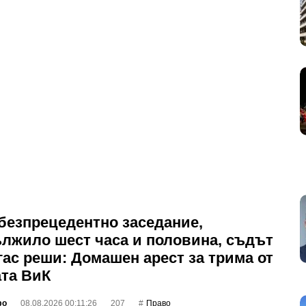
безпрецедентно заседание,
лжило шест часа и половина, съдът
гас реши: Домашен арест за трима от
та ВиК
фо
08.08.2026 00:11:26
207
Право