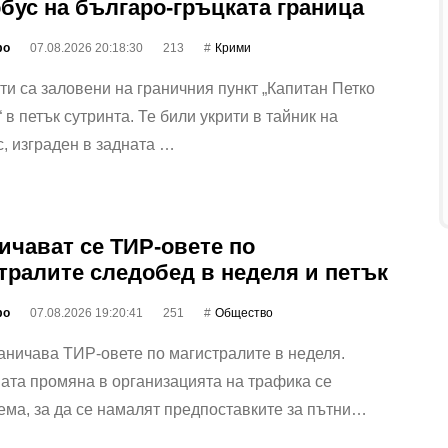
бус на българо-гръцката граница
фо
07.08.2026 20:18:30
213
Крими
ти са заловени на граничния пункт „Капитан Петко
 в петък сутринта. Те били укрити в тайник на
, изграден в задната …
ичават се ТИР-овете по
тралите следобед в неделя и петък
фо
07.08.2026 19:20:41
251
Общество
ничава ТИР-овете по магистралите в неделя.
ата промяна в организацията на трафика се
ма, за да се намалят предпоставките за пътни…