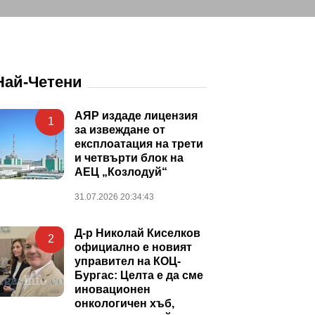
Най-Четени
АЯР издаде лицензия
1
за извеждане от
експлоатация на трети
и четвърти блок на
АЕЦ „Козлодуй“
31.07.2026 20:34:43
Д-р Николай Киселков
2
официално е новият
управител на КОЦ-
Бургас: Целта е да сме
иновационен
онкологичен хъб,