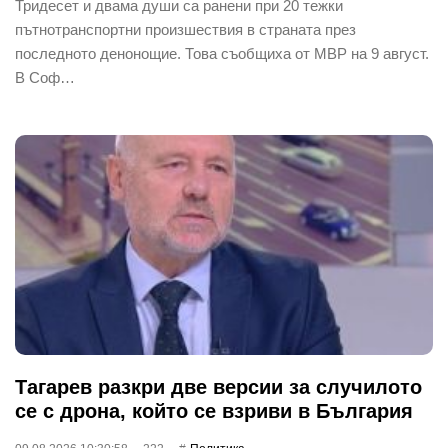
Тридесет и двама души са ранени при 20 тежки
пътнотранспортни произшествия в страната през
последното денонощие. Това съобщиха от МВР на 9 август.
В Соф…
Тагарев разкри две версии за случилото
се с дрона, който се взриви в България