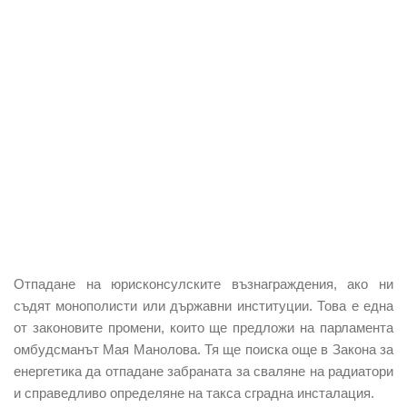
Отпадане на юрисконсулските възнаграждения, ако ни
съдят монополисти или държавни институции. Това е една
от законовите промени, които ще предложи на парламента
омбудсманът Мая Манолова. Тя ще поиска още в Закона за
енергетика да отпадане забраната за сваляне на радиатори
и справедливо определяне на такса сградна инсталация.