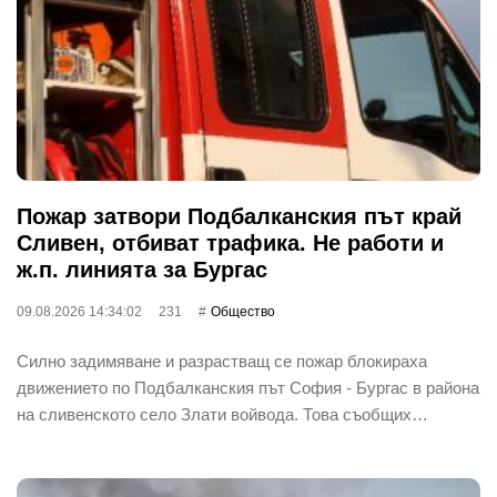
Пожар затвори Подбалканския път край
Сливен, отбиват трафика. Не работи и
ж.п. линията за Бургас
09.08.2026 14:34:02
231
Общество
Силно задимяване и разрастващ се пожар блокираха
движението по Подбалканския път София - Бургас в района
на сливенското село Злати войвода. Това съобщих…