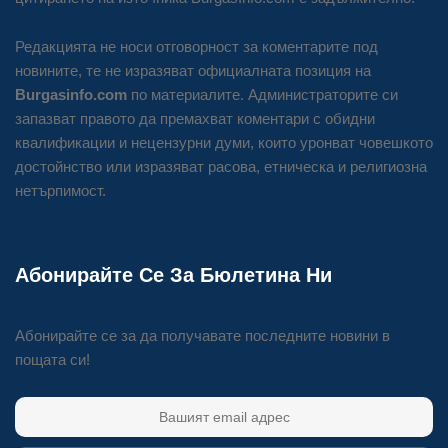
Редакцията не носи отговорност за коментарите под
новините, те не изразяват официалната позиция на
Burgasinfo.com
по материалите. Администраторите си
запазват правото да премахват коментари с обидни
квалификации и нецензурни думи, които уронват човешкото
достойнство или изразяват расова, етническа и религиозна
нетърпимост.
Абонирайте Се За Бюлетина Ни
Абонирайте се за да получавате последните новини в
пощата си!