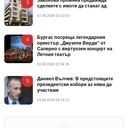
Законова промяна предвижда
3
сделките с имоти да станат ад
07.08.2026 10:13:03
Бургас посреща легендарния
4
оркестър „Джузепе Верди“ от
Салерно с виртуозен концерт на
Летния театър
03.08.2026 11:54:39
Даниел Вълчев: В предстоящите
5
президентски избори аз няма да
участвам
03.08.2026 09:14:12