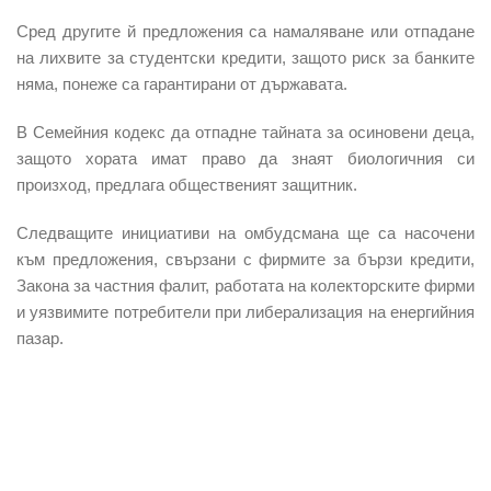
Сред другите й предложения са намаляване или отпадане
на лихвите за студентски кредити, защото риск за банките
няма, понеже са гарантирани от държавата.
В Семейния кодекс да отпадне тайната за осиновени деца,
защото хората имат право да знаят биологичния си
произход, предлага общественият защитник.
Следващите инициативи на омбудсмана ще са насочени
към предложения, свързани с фирмите за бързи кредити,
Закона за частния фалит, работата на колекторските фирми
и уязвимите потребители при либерализация на енергийния
пазар.