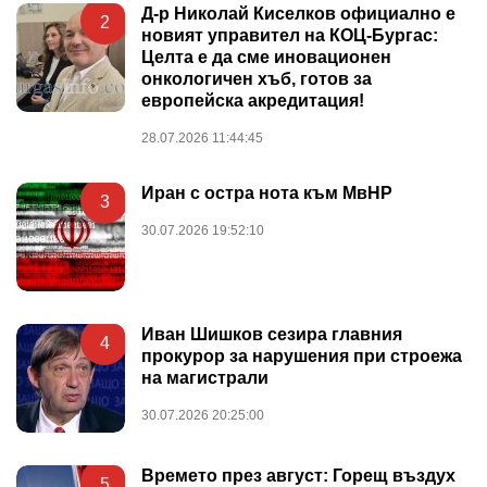
Д-р Николай Киселков официално е
2
новият управител на КОЦ-Бургас:
Целта е да сме иновационен
онкологичен хъб, готов за
европейска акредитация!
28.07.2026 11:44:45
Иран с остра нота към МвНР
3
30.07.2026 19:52:10
Иван Шишков сезира главния
4
прокурор за нарушения при строежа
на магистрали
30.07.2026 20:25:00
Времето през август: Горещ въздух
5