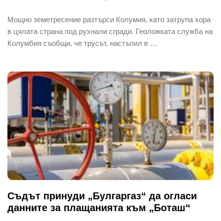
Мощно земетресение разтърси Колумия, като затрупа хора
в цялата страна под рухнали сгради. Геоложката служба на
Колумбия съобщи, че трусът, настъпил в …
Съдът принуди „Булгаргаз“ да огласи
данните за плащанията към „Боташ“