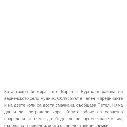
Катастрофа блокира пътя Варна – Бургас в района на
варненското село Рудник. Сблъсъкът е челен и предниците
и на двете коли са доста смачкани, съобщава Петел. Няма
данни за пострадали хора. Колите обаче са сериозно
повредени и няма да бъде лесно преместването им,
съобщават очевидци, които са предоставили снимки.