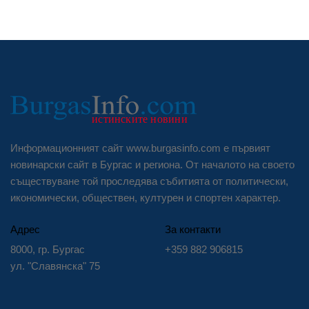
Информационният сайт www.burgasinfo.com е първият
новинарски сайт в Бургас и региона. От началото на своето
съществуване той проследява събитията от политически,
икономически, обществен, културен и спортен характер.
Адрес
За контакти
8000, гр. Бургас
+359 882 906815
ул. "Славянска" 75