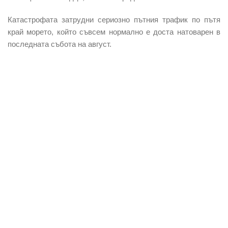
Катастрофата затрудни сериозно пътния трафик по пътя
край морето, който съвсем нормално е доста натоварен в
последната събота на август.