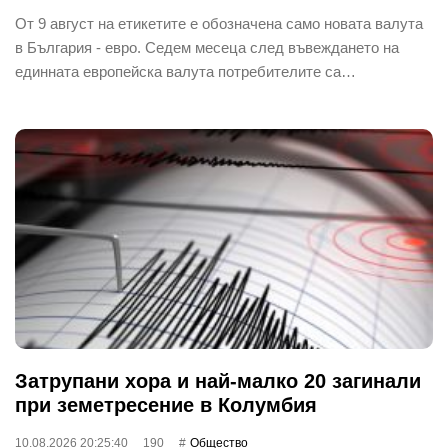
От 9 август на етикетите е обозначена само новата валута
в България - евро. Седем месеца след въвеждането на
единната европейска валута потребителите са…
Затрупани хора и най-малко 20 загинали
при земетресение в Колумбия
10.08.2026 20:25:40
190
Общество