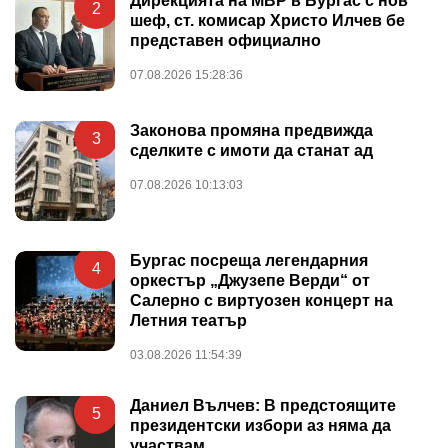
Дирекцията на МВР в Бургас с нов
2
шеф, ст. комисар Христо Илчев бе
представен официално
07.08.2026 15:28:36
Законова промяна предвижда
3
сделките с имоти да станат ад
07.08.2026 10:13:03
Бургас посреща легендарния
4
оркестър „Джузепе Верди“ от
Салерно с виртуозен концерт на
Летния театър
03.08.2026 11:54:39
Даниел Вълчев: В предстоящите
5
президентски избори аз няма да
участвам