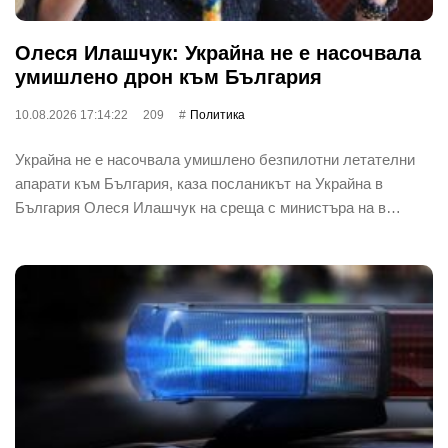
Олеся Илашчук: Украйна не е насочвала
умишлено дрон към България
10.08.2026 17:14:22
209
Политика
Украйна не е насочвала умишлено безпилотни летателни
апарати към България, каза посланикът на Украйна в
България Олеся Илашчук на среща с министъра на в…