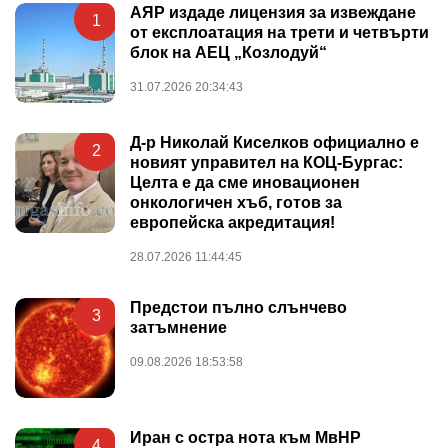
АЯР издаде лицензия за извеждане
1
от експлоатация на трети и четвърти
блок на АЕЦ „Козлодуй“
31.07.2026 20:34:43
Д-р Николай Киселков официално е
2
новият управител на КОЦ-Бургас:
Целта е да сме иновационен
онкологичен хъб, готов за
европейска акредитация!
28.07.2026 11:44:45
Предстои пълно слънчево
3
затъмнение
09.08.2026 18:53:58
Иран с остра нота към МвНР
4