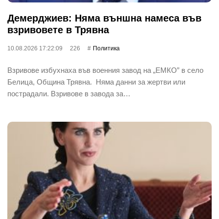
Демерджиев: Няма външна намеса във
взривовете в Трявна
10.08.2026 17:22:09
226
Политика
Взривове избухнаха във военния завод на „ЕМКО” в село
Белица, Община Трявна. Няма данни за жертви или
пострадали. Взривове в завода за…